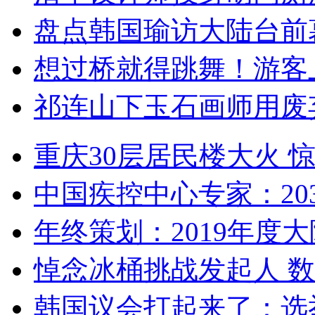
盘点韩国瑜访大陆台前
想过桥就得跳舞！游客
祁连山下玉石画师用废
重庆30层居民楼大火
中国疾控中心专家：203
年终策划：2019年度大陆
悼念冰桶挑战发起人 数百
韩国议会打起来了：选举