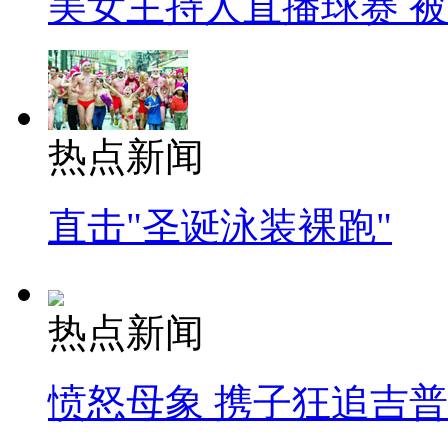
美女主持人直播球赛 
热点新闻
直击"圣诞泳装裸跑"
热点新闻
愤怒母象 携子狂追吉