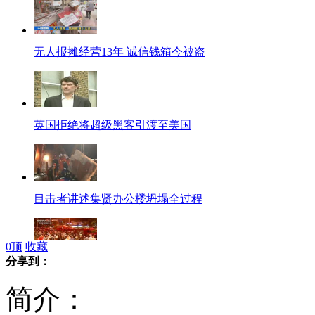
无人报摊经营13年 诚信钱箱今被盗
英国拒绝将超级黑客引渡至美国
目击者讲述集贤办公楼坍塌全过程
0
顶
收藏
分享到：
台湾中天电视台火警致节目一度停播
简介：