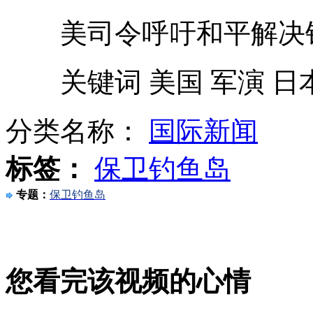
美司令呼吁和平解决
莫斯科一市场火灾致10多人伤亡
关键词 美国 军演 日本
淘宝商城销售3箱假茅台遭索赔
分类名称：
国际新闻
醉酒男子与押钞员发生冲突互殴
标签：
保卫钓鱼岛
专题：
保卫钓鱼岛
郭晶晶霍启刚为婚礼做总彩排
您看完该视频的心情
女子火车上捡相机竟有自己照片