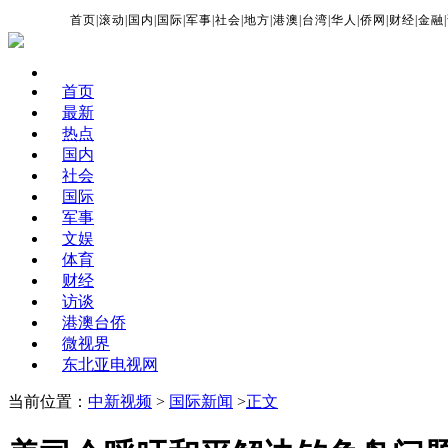
首页
|
滚动
|
国内
|
国际
|
军事
|
社会
|
地方
|
港澳
|
台湾
|
华人
|
侨网
|
财经
|
金融
|
首页
最新
热点
国内
社会
国际
军事
文娱
体育
财经
访谈
港澳台侨
微视界
东北亚电视网
当前位置：
中新视频
>
国际新闻
>
正文