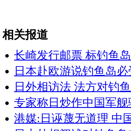
山西运城恶犬咬伤多人 警民合力深夜将其击毙
相关报道
女孩北京地铁殴打老人 痛下狠手拳打脚踢
长崎发行邮票 标钓鱼
无痛分娩是否安全 医生回应
日本赴欧游说钓鱼岛必
外交部：反对强权政治霸凌主义
日外相访法 法方对钓
外交部：有关国家言论片面不公正
专家称日炒作中国军舰
港媒:日诬蔑无道理 
安徽一实载49人客车翻车