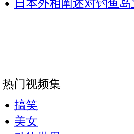
日本外相阐述对钓鱼岛
走！跟着总书记去植树
消防员救轻生者
花炮节热闹非凡
减压"枕头大战"
热门视频集
纽约上演“枕头大战”
搞笑
司机酒驾遇交警 急速倒车逃窜
美女