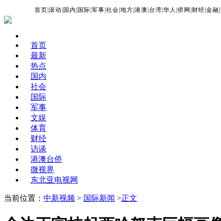
首页
|
滚动
|
国内
|
国际
|
军事
|
社会
|
地方
|
港澳
|
台湾
|
华人
|
侨网
|
财经
|
金融
|
首页
最新
热点
国内
社会
国际
军事
文娱
体育
财经
访谈
港澳台侨
微视界
东北亚电视网
当前位置：
中新视频
>
国际新闻
>
正文