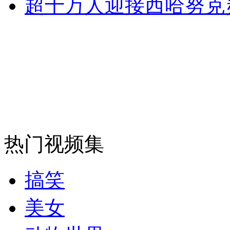
超十万人迎接西哈努克
消防员救轻生者
花炮节热闹非凡
减压"枕头大战"
纽约上演“枕头大战”
司机酒驾遇交警 急速倒车逃窜
热门视频集
搞笑
美女