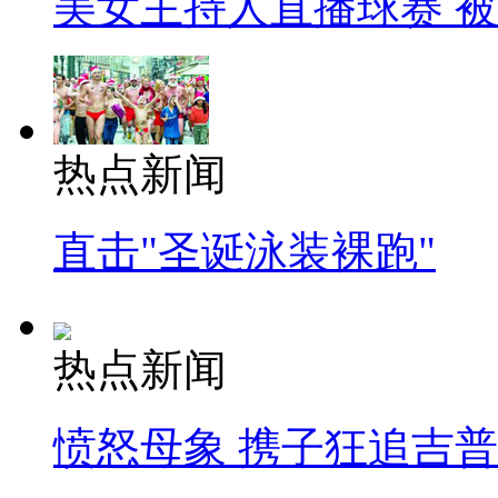
美女主持人直播球赛 
热点新闻
直击"圣诞泳装裸跑"
热点新闻
愤怒母象 携子狂追吉