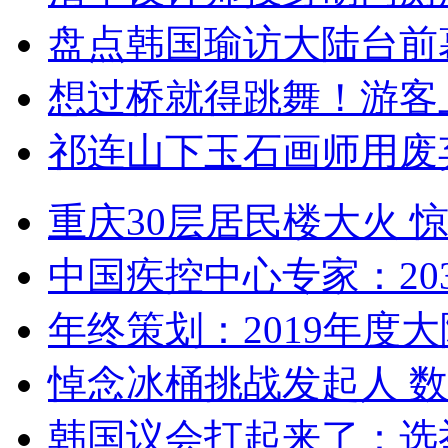
盘点韩国瑜访大陆台前
想过桥就得跳舞！游客
祁连山下玉石画师用废
重庆30层居民楼大火
中国疾控中心专家：203
年终策划：2019年度大陆
悼念冰桶挑战发起人 数百
韩国议会打起来了：选举