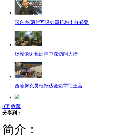
国台办:两岸互设办事机构十分必要
杨毅谈谢长廷林中森访问大陆
西哈努克灵柩抵达金边前往王宫
0
顶
收藏
梵高毕加索等大师7幅名画被盗
分享到：
简介：
有“四个太阳”的行星首次被证实