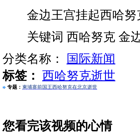
金边王宫挂起西哈努
宝马民坠河工跳河救人 司机未言谢
关键词 西哈努克 金边
银行捡30万金条不报警 称为等失主
分类名称：
国际新闻
青岛一列火车倒车时与公交相撞
标签：
西哈努克逝世
专题：
柬埔寨前国王西哈努克在北京逝世
首届翼装飞行锦标赛张家界举行
山西运城恶犬咬伤多人 警民合力深夜将其击毙
您看完该视频的心情