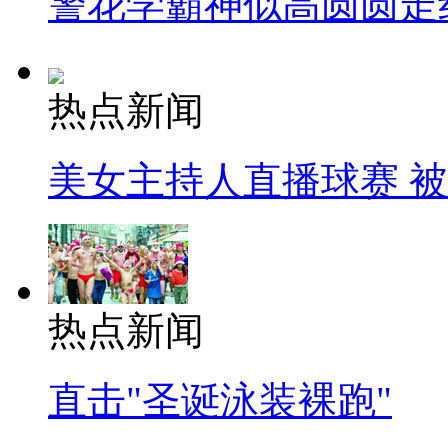
警花学霸神似高圆圆走
热点新闻
美女主持人直播球赛 
热点新闻
直击"圣诞泳装裸跑"