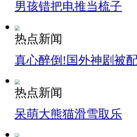
男孩错把电推当梳子
热点新闻
真心醉倒!国外神剧被
热点新闻
呆萌大熊猫滑雪取乐