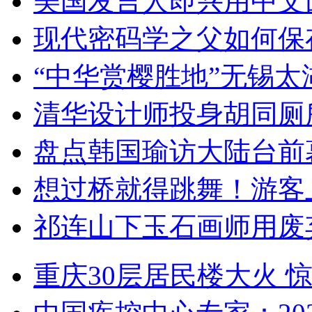
美国发言人即兴用中文
现代密码学之父如何保
“中华赏樱胜地”无锡
清华设计师投身胡同厕
盘点韩国瑜访大陆台前
想过桥就得跳舞！游客
祁连山下玉石画师用废
重庆30层居民楼大火