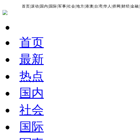
首页
|
滚动
|
国内
|
国际
|
军事
|
社会
|
地方
|
港澳
|
台湾
|
华人
|
侨网
|
财经
|
金融
|
首页
最新
热点
国内
社会
国际