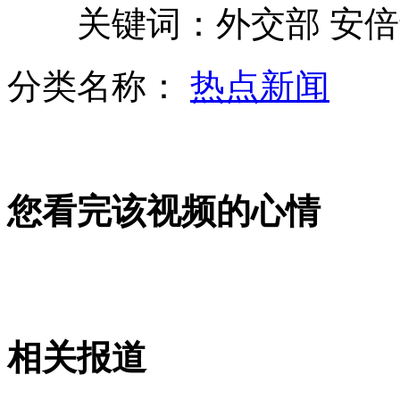
关键词：外交部 安倍晋
分类名称：
热点新闻
十万柬埔寨民众悼念西哈努克
山西运城恶犬咬伤多人 警民合力深夜将其击毙
您看完该视频的心情
女孩北京地铁殴打老人 痛下狠手拳打脚踢
无痛分娩是否安全 医生回应
相关报道
外交部：反对强权政治霸凌主义