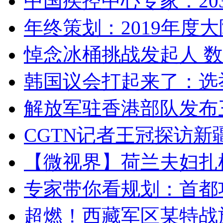
中国疾控中心专家：203
年终策划：2019年度大陆
悼念冰桶挑战发起人 数百
韩国议会打起来了：选举
解放军驻香港部队发布三
CGTN记者王冠探访新疆
【微视界】荷兰夫妇扎根青
专家带你看规划：首都功
超燃！西藏军区某特战