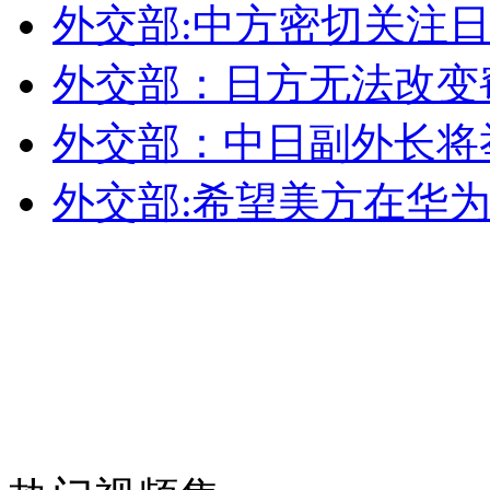
外交部:中方密切关注
外交部：有关国家言论片面不公正
外交部：日方无法改变
外交部：中日副外长将
安徽一实载49人客车翻车
外交部:希望美方在华
走！跟着总书记去植树
消防员救轻生者
花炮节热闹非凡
减压"枕头大战"
纽约上演“枕头大战”