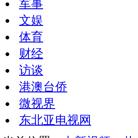
军事
文娱
体育
财经
访谈
港澳台侨
微视界
东北亚电视网