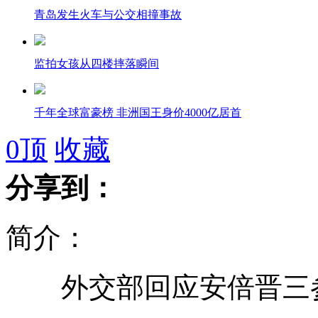
青岛发生火车与公交相撞事故
监拍女孩从四楼摔落瞬间
千年全球富豪榜 非洲国王身价4000亿居首
0
顶
收藏
青岛火车公交相撞致37人伤 2人重伤
分享到：
莫言新书《我们的荆轲》在京首发
简介：
高校开设微博课 选修者皆为"微博控"
外交部回应安倍晋三
民调显示奥巴马在第二场辩论中获胜