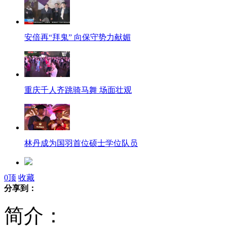
安倍再“拜鬼” 向保守势力献媚
重庆千人齐跳骑马舞 场面壮观
林丹成为国羽首位硕士学位队员
0
顶
收藏
林丹谢杏芳龙岩办客家婚宴 酒席30桌
分享到：
简介：
美华裔副校长胁迫中国留学生当4年女仆