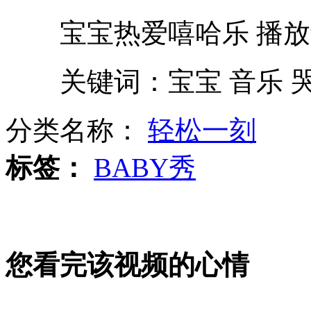
宝宝热爱嘻哈乐 播放
澳女总理再度当众掉鞋 被指像灰姑娘
关键词：宝宝 音乐 哭
《江南Style》续篇受追捧 泫雅舞蹈火爆
分类名称：
轻松一刻
新疆泽普10颗红枣拍出26万元
标签：
BABY秀
澳总理吉拉德获澳最性感女性第100名
山西运城恶犬咬伤多人 警民合力深夜将其击毙
您看完该视频的心情
女孩北京地铁殴打老人 痛下狠手拳打脚踢