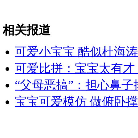
无痛分娩是否安全 医生回应
相关报道
外交部：反对强权政治霸凌主义
可爱小宝宝 酷似杜海涛
外交部：有关国家言论片面不公正
可爱比拼：宝宝太有才
“父母恶搞”：担心鼻子
安徽一实载49人客车翻车
宝宝可爱模仿 做俯卧
走！跟着总书记去植树