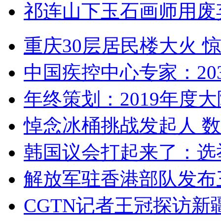
祁连山下玉石画师用废
重庆30层居民楼大火
中国疾控中心专家：203
年终策划：2019年度大陆
悼念冰桶挑战发起人 数百
韩国议会打起来了：选举
解放军驻香港部队发布三
CGTN记者王冠探访新疆