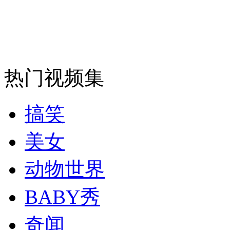
消防员救轻生者
花炮节热闹非凡
减压"枕头大战"
纽约上演“枕头大战”
热门视频集
司机酒驾遇交警 急速倒车逃窜
搞笑
美女
动物世界
BABY秀
奇闻