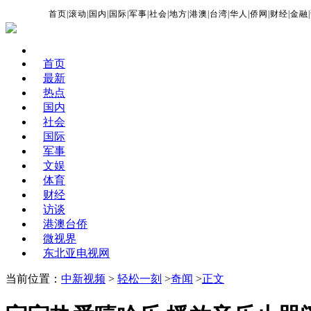
首页
|
滚动
|
国内
|
国际
|
军事
|
社会
|
地方
|
港澳
|
台湾
|
华人
|
侨网
|
财经
|
金融
|
首页
最新
热点
国内
社会
国际
军事
文娱
体育
财经
访谈
港澳台侨
微视界
东北亚电视网
当前位置：
中新视频
>
轻松一刻
>
奇闻
>
正文