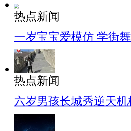
热点新闻
一岁宝宝爱模仿 学街
热点新闻
六岁男孩长城秀逆天机