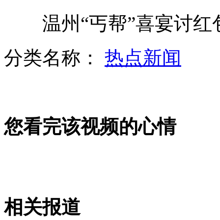
温州“丐帮”喜宴讨红包
美国女子母乳喂养宠物狗
分类名称：
热点新闻
黑龙江集贤塌楼被指没用钢筋
您看完该视频的心情
中国式过马路：边痛恨 边"随大流"
女子跪地为昏厥老人做心脏按压
山西运城恶犬咬伤多人 警民合力深夜将其击毙
相关报道