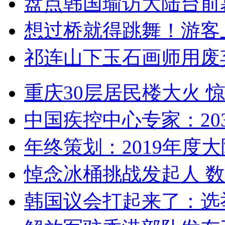
盘点韩国瑜访大陆台前
想过桥就得跳舞！游客
祁连山下玉石画师用废
重庆30层居民楼大火
中国疾控中心专家：203
年终策划：2019年度大陆
悼念冰桶挑战发起人 数百
韩国议会打起来了：选举