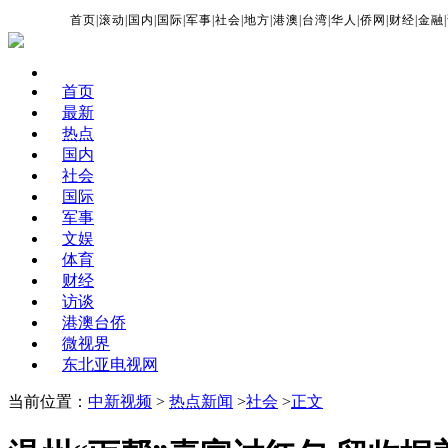
首页
|
滚动
|
国内
|
国际
|
军事
|
社会
|
地方
|
港澳
|
台湾
|
华人
|
侨网
|
财经
|
金融
|
首页
最新
热点
国内
社会
国际
军事
文娱
体育
财经
访谈
港澳台侨
微视界
东北亚电视网
当前位置：
中新视频
>
热点新闻
>
社会
>
正文