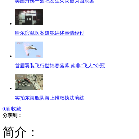
美国丹佛一酒吧发生火灾疑为凶杀案
哈尔滨弑医案嫌犯讲述事情经过
首届翼装飞行世锦赛落幕 南非“飞人”夺冠
实拍东海舰队海上维权执法演练
0
顶
收藏
分享到：
简介：
粤一学校规定班主任要吃光学生剩饭