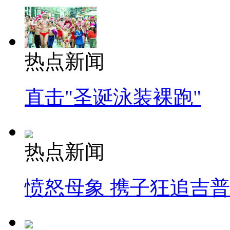
热点新闻
直击"圣诞泳装裸跑"
热点新闻
愤怒母象 携子狂追吉