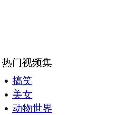
女孩北京地铁殴打老人 痛下狠手拳打脚踢
无痛分娩是否安全 医生回应
外交部：反对强权政治霸凌主义
热门视频集
外交部：有关国家言论片面不公正
搞笑
安徽一实载49人客车翻车
美女
动物世界