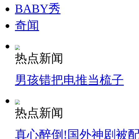
BABY秀
走！跟着总书记去植树
奇闻
消防员救轻生者
花炮节热闹非凡
减压"枕头大战"
热点新闻
纽约上演“枕头大战”
男孩错把电推当梳子
司机酒驾遇交警 急速倒车逃窜
热点新闻
真心醉倒!国外神剧被