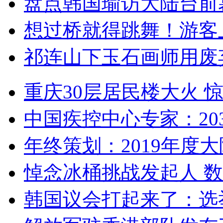
盘点韩国瑜访大陆台前
想过桥就得跳舞！游客
祁连山下玉石画师用废
重庆30层居民楼大火
中国疾控中心专家：203
年终策划：2019年度大陆
悼念冰桶挑战发起人 数百
韩国议会打起来了：选举