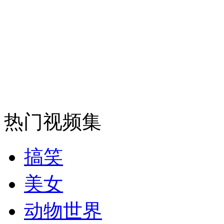
无痛分娩是否安全 医生回应
外交部：反对强权政治霸凌主义
外交部：有关国家言论片面不公正
热门视频集
安徽一实载49人客车翻车
搞笑
美女
走！跟着总书记去植树
动物世界