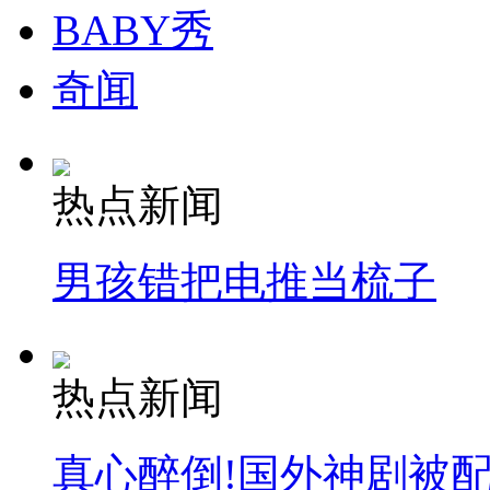
BABY秀
消防员救轻生者
花炮节热闹非凡
减压"枕头大战"
奇闻
纽约上演“枕头大战”
热点新闻
司机酒驾遇交警 急速倒车逃窜
男孩错把电推当梳子
热点新闻
真心醉倒!国外神剧被