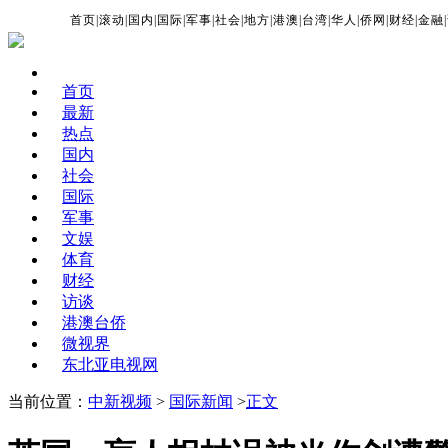
首页
|
滚动
|
国内
|
国际
|
军事
|
社会
|
地方
|
港澳
|
台湾
|
华人
|
侨网
|
财经
|
金融
|
首页
最新
热点
国内
社会
国际
军事
文娱
体育
财经
访谈
港澳台侨
微视界
东北亚电视网
当前位置：
中新视频
>
国际新闻
>
正文