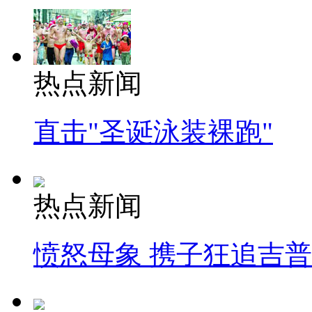
热点新闻
直击"圣诞泳装裸跑"
热点新闻
愤怒母象 携子狂追吉