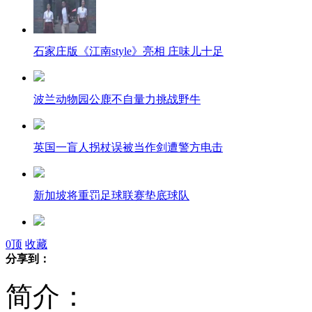
石家庄版《江南style》亮相 庄味儿十足
波兰动物园公鹿不自量力挑战野牛
英国一盲人拐杖误被当作剑遭警方电击
新加坡将重罚足球联赛垫底球队
深圳菜刀从天而降 路过孕妇被砍伤
0
顶
收藏
分享到：
简介：