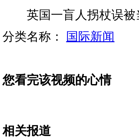
11名遭扣押中国船员被韩方追责
英国一盲人拐杖误被当
分类名称：
国际新闻
靖国神社:日本政客一年三参拜
江南style火爆 沈阳现骑马舞培训班
您看完该视频的心情
十一自驾游 网友晒出8000元罚单
山西运城恶犬咬伤多人 警民合力深夜将其击毙
相关报道
女孩北京地铁殴打老人 痛下狠手拳打脚踢