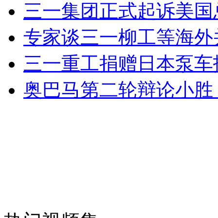
三一集团正式起诉美国
专家谈三一柳工等海外
安徽一实载49人客车翻车
三一重工捐赠日本泵车
奥巴马第二轮辩论小胜 
走！跟着总书记去植树
消防员救轻生者
花炮节热闹非凡
减压"枕头大战"
纽约上演“枕头大战”