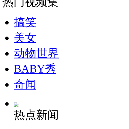
热门视频集
司机酒驾遇交警 急速倒车逃窜
搞笑
美女
动物世界
BABY秀
奇闻
热点新闻