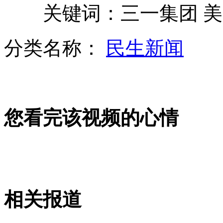
关键词：三一集团 美国
首届翼装飞行世锦赛落幕 南非“飞人”夺冠
分类名称：
民生新闻
山西运城恶犬咬伤多人 警民合力深夜将其击毙
您看完该视频的心情
女孩北京地铁殴打老人 痛下狠手拳打脚踢
无痛分娩是否安全 医生回应
外交部：反对强权政治霸凌主义
相关报道
外交部：有关国家言论片面不公正