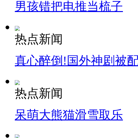
男孩错把电推当梳子
热点新闻
真心醉倒!国外神剧被
热点新闻
呆萌大熊猫滑雪取乐