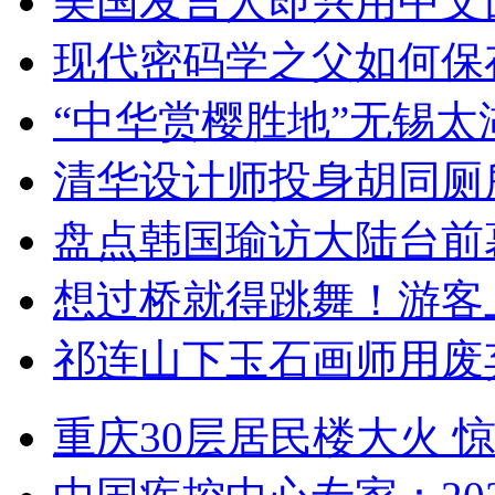
美国发言人即兴用中文
现代密码学之父如何保
“中华赏樱胜地”无锡
清华设计师投身胡同厕
盘点韩国瑜访大陆台前
想过桥就得跳舞！游客
祁连山下玉石画师用废
重庆30层居民楼大火