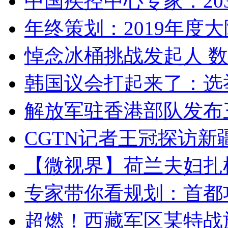
中国疾控中心专家：203
年终策划：2019年度大陆
悼念冰桶挑战发起人 数百
韩国议会打起来了：选举
解放军驻香港部队发布三
CGTN记者王冠探访新疆
【微视界】荷兰夫妇扎根青
专家带你看规划：首都功
超燃！西藏军区某特战