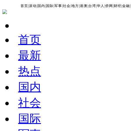
首页
|
滚动
|
国内
|
国际
|
军事
|
社会
|
地方
|
港澳
|
台湾
|
华人
|
侨网
|
财经
|
金融
|
首页
最新
热点
国内
社会
国际