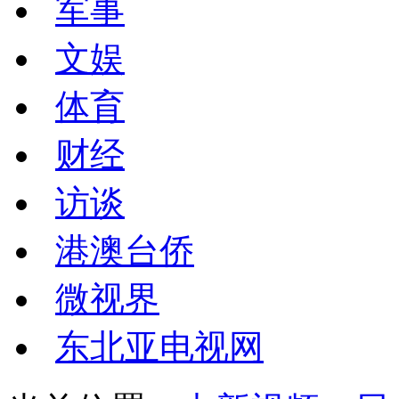
军事
文娱
体育
财经
访谈
港澳台侨
微视界
东北亚电视网