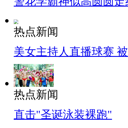
警花学霸神似高圆圆走
热点新闻
美女主持人直播球赛 
热点新闻
直击"圣诞泳装裸跑"