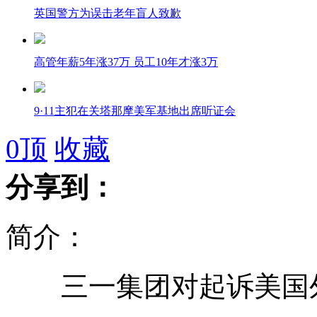
英国警方为误击老年盲人致歉
高管年薪5年涨37万 员工10年才涨3万
9·11主犯在关塔那摩美军基地出席听证会
0
顶
收藏
美国丹佛一酒吧发生火灾疑为凶杀案
分享到：
全球最烈啤酒上市 酒精含量高达65%
简介：
三一集团对起诉美国外
哈尔滨弑医案嫌犯讲述事情经过