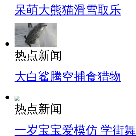
呆萌大熊猫滑雪取乐
热点新闻
大白鲨腾空捕食猎物
热点新闻
一岁宝宝爱模仿 学街