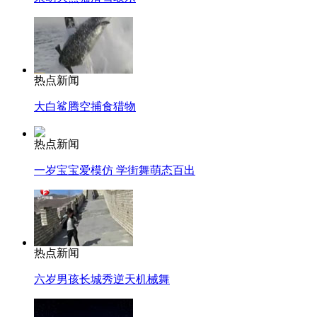
热点新闻
大白鲨腾空捕食猎物
热点新闻
一岁宝宝爱模仿 学街舞萌态百出
热点新闻
六岁男孩长城秀逆天机械舞