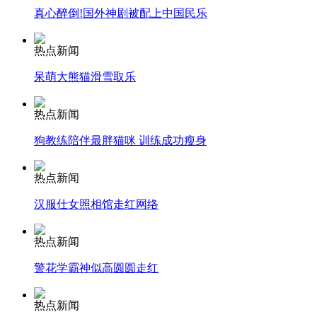
真心醉倒!国外神剧被配上中国民乐
纽约上演“枕头大战”
热点新闻
司机酒驾遇交警 急速倒车逃窜
呆萌大熊猫滑雪取乐
热点新闻
狗教练陪伴最胖猫咪 训练成功瘦身
热点新闻
汉服仕女照相馆走红网络
热点新闻
警花学霸神似高圆圆走红
热点新闻