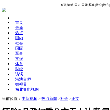
首页
|
滚动
|
国内
|
国际
|
军事
|
社会
|
地方
|
首页
最新
热点
国内
社会
国际
军事
文娱
体育
财经
访谈
港澳台侨
微视界
东北亚电视网
当前位置：
中新视频
>
热点新闻
>
社会
>
正文