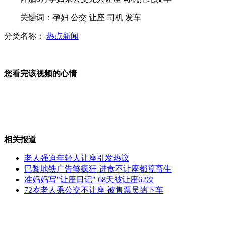
菜刀从天而降砍伤过路孕妇
关键词：孕妇 公交 让座 司机 发车
分类名称：
热点新闻
厦大爬树课开课 期末考试要求能爬10米大树
董洁潘粤明被曝已分手
您看完该视频的心情
山西运城恶犬咬伤多人 警民合力深夜将其击毙
相关报道
老人强迫年轻人让座引发热议
女孩北京地铁殴打老人 痛下狠手拳打脚踢
巴黎地铁广告够疯狂 进食不让座都算畜生
准妈妈写"让座日记" 68天被让座62次
72岁老人乘公交不让座 被售票员踹下车
无痛分娩是否安全 医生回应