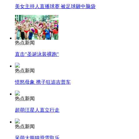
美女主持人直播球赛 被足球砸中脑袋
热点新闻
直击"圣诞泳装裸跑"
热点新闻
愤怒母象 携子狂追吉普车
热点新闻
超萌汪星人直立行走
热点新闻
呆萌大熊猫滑雪取乐