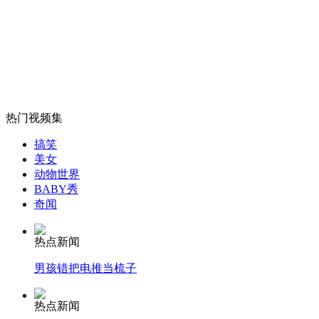
外交部：反对强权政治霸凌主义
外交部：有关国家言论片面不公正
热门视频集
安徽一实载49人客车翻车
搞笑
美女
动物世界
BABY秀
奇闻
走！跟着总书记去植树
热点新闻
消防员救轻生者
花炮节热闹非凡
减压"枕头大战"
男孩错把电推当梳子
热点新闻