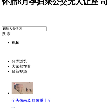
怀胎8月孕妇乘公交无人让座 
搜 索
视频
分类浏览
大家都在看
最新视频
个头像南瓜 红薯重十斤