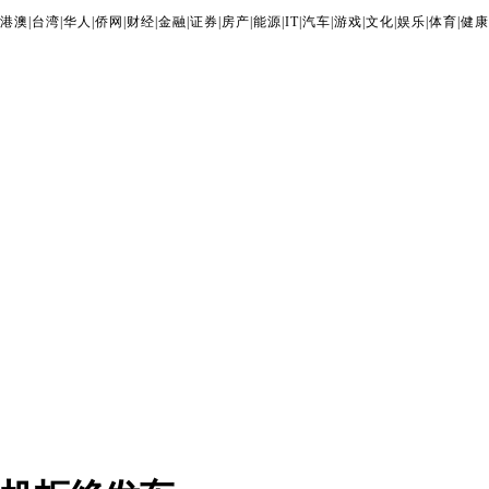
港澳
|
台湾
|
华人
|
侨网
|
财经
|
金融
|
证券
|
房产
|
能源
|
IT
|
汽车
|
游戏
|
文化
|
娱乐
|
体育
|
健康