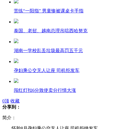
苦练“一阳指” 男童惨被课桌卡手指
泰国、老挝、越南总理吊唁西哈努克
湖南一学校乱丢垃圾最高罚五千元
孕妇乘公交无人让座 司机拒发车
闯红灯扣6分致使卖分行情大涨
0
顶
收藏
分享到：
牛莉透露收到央视春晚邀请 将搭档郭冬临
简介：
怀胎8月孕妇乘公交无人让座 司机拒绝发车