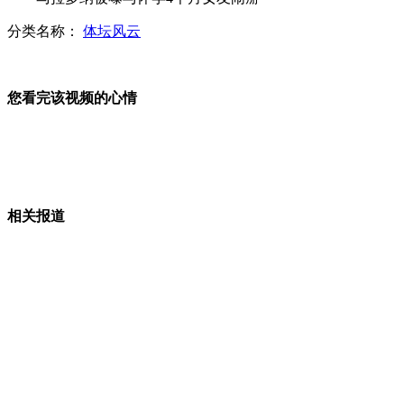
美使馆称航母通过南海是例行访问菲
分类名称：
体坛风云
女子穿着暴露险遭财色双劫
您看完该视频的心情
我国白手起家女企业家全球最多
瞭望塔像5根钉子 被调侃“最牛钉子户”
相关报道
山西运城恶犬咬伤多人 警民合力深夜将其击毙
女孩北京地铁殴打老人 痛下狠手拳打脚踢