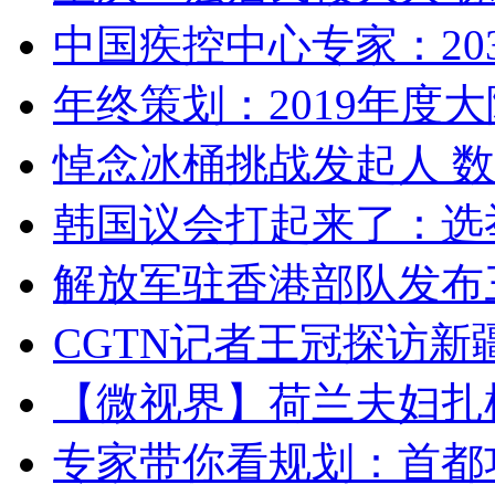
中国疾控中心专家：203
年终策划：2019年度大陆
悼念冰桶挑战发起人 数百
韩国议会打起来了：选举
解放军驻香港部队发布三
CGTN记者王冠探访新疆
【微视界】荷兰夫妇扎根青
专家带你看规划：首都功