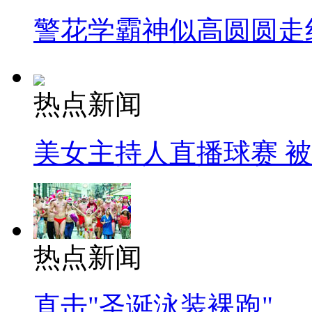
警花学霸神似高圆圆走
热点新闻
美女主持人直播球赛 
热点新闻
直击"圣诞泳装裸跑"