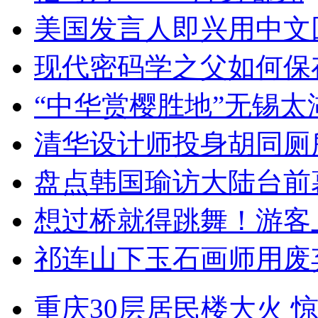
美国发言人即兴用中文
现代密码学之父如何保
“中华赏樱胜地”无锡
清华设计师投身胡同厕
盘点韩国瑜访大陆台前
想过桥就得跳舞！游客
祁连山下玉石画师用废
重庆30层居民楼大火