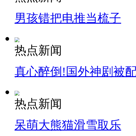
男孩错把电推当梳子
纽约上演“枕头大战”
热点新闻
司机酒驾遇交警 急速倒车逃窜
真心醉倒!国外神剧被
热点新闻
呆萌大熊猫滑雪取乐