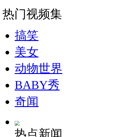
无痛分娩是否安全 医生回应
热门视频集
外交部：反对强权政治霸凌主义
搞笑
外交部：有关国家言论片面不公正
美女
动物世界
安徽一实载49人客车翻车
BABY秀
奇闻
走！跟着总书记去植树
热点新闻
消防员救轻生者
花炮节热闹非凡
减压"枕头大战"