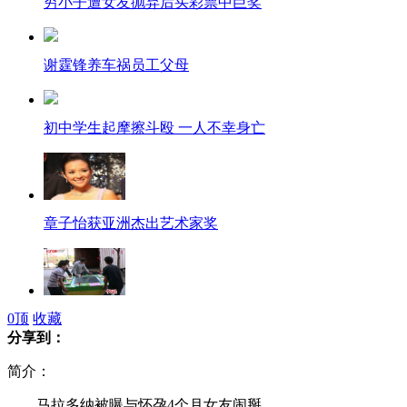
穷小子遭女友抛弃后买彩票中巨奖
谢霆锋养车祸员工父母
初中学生起摩擦斗殴 一人不幸身亡
章子怡获亚洲杰出艺术家奖
桂林警方重拳打击赌博游戏机
0
顶
收藏
分享到：
简介：
马拉多纳被曝与怀孕4个月女友闹掰