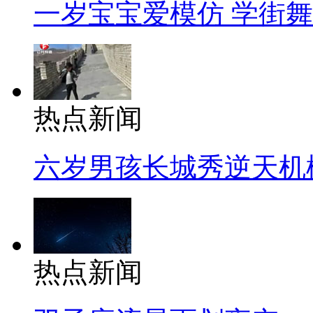
一岁宝宝爱模仿 学街
热点新闻
六岁男孩长城秀逆天机
热点新闻