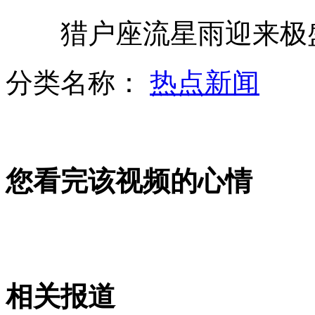
劫匪持刀抢劫珠宝店被顾客一拳撂倒
猎户座流星雨迎来极盛
分类名称：
热点新闻
专家解"吃人团雾"为何青睐高速路
初一女生称“屈原的衣服穿错了”
您看完该视频的心情
美国一大学接炸弹威胁数万人疏散
山西运城恶犬咬伤多人 警民合力深夜将其击毙
相关报道
女孩北京地铁殴打老人 痛下狠手拳打脚踢