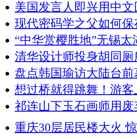
美国发言人即兴用中文
现代密码学之父如何保
“中华赏樱胜地”无锡
清华设计师投身胡同厕
盘点韩国瑜访大陆台前
想过桥就得跳舞！游客
祁连山下玉石画师用废
重庆30层居民楼大火