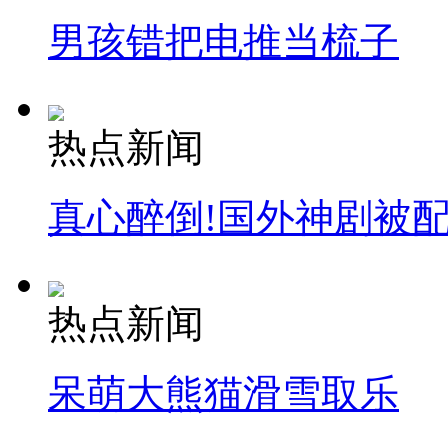
男孩错把电推当梳子
热点新闻
真心醉倒!国外神剧被
热点新闻
呆萌大熊猫滑雪取乐