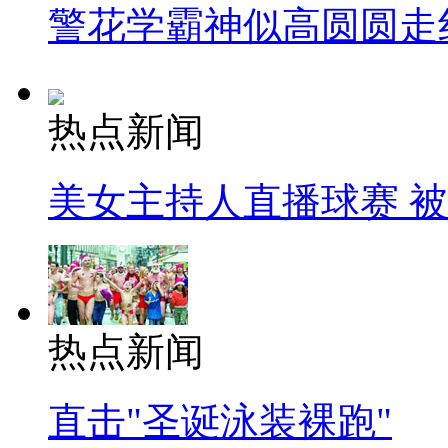
警花学霸神似高圆圆走
热点新闻
美女主持人直播球赛 
热点新闻
直击"圣诞泳装裸跑"