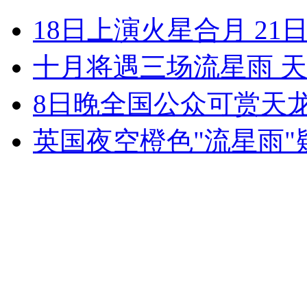
18日上演火星合月 2
无痛分娩是否安全 医生回应
十月将遇三场流星雨 
外交部：反对强权政治霸凌主义
8日晚全国公众可赏天
外交部：有关国家言论片面不公正
英国夜空橙色"流星雨"
安徽一实载49人客车翻车
走！跟着总书记去植树