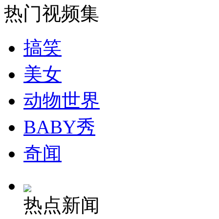
热门视频集
消防员救轻生者
花炮节热闹非凡
减压"枕头大战"
搞笑
纽约上演“枕头大战”
美女
动物世界
司机酒驾遇交警 急速倒车逃窜
BABY秀
奇闻
热点新闻