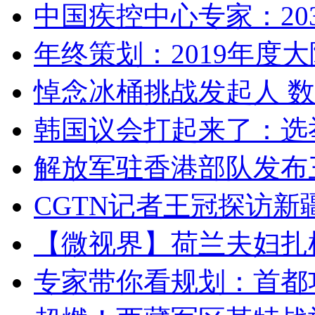
中国疾控中心专家：203
年终策划：2019年度大陆
悼念冰桶挑战发起人 数百
韩国议会打起来了：选举
解放军驻香港部队发布三
CGTN记者王冠探访新疆
【微视界】荷兰夫妇扎根青
专家带你看规划：首都功