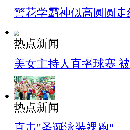
警花学霸神似高圆圆走
热点新闻
美女主持人直播球赛 
热点新闻
直击"圣诞泳装裸跑"