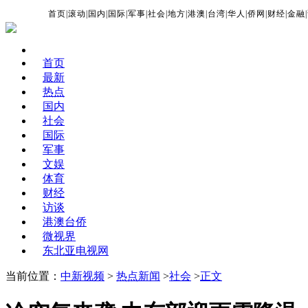
首页
|
滚动
|
国内
|
国际
|
军事
|
社会
|
地方
|
港澳
|
台湾
|
华人
|
侨网
|
财经
|
金融
|
首页
最新
热点
国内
社会
国际
军事
文娱
体育
财经
访谈
港澳台侨
微视界
东北亚电视网
当前位置：
中新视频
>
热点新闻
>
社会
>
正文