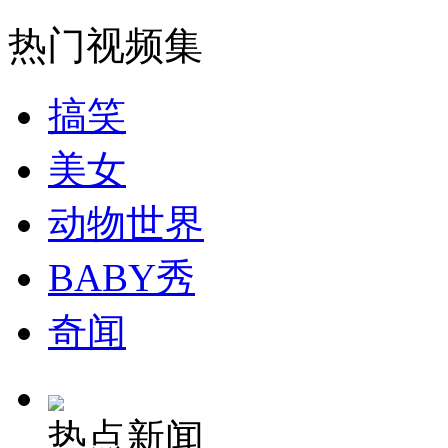
热门视频集
山西运城恶犬咬伤多人 警民合力深夜将其击毙
搞笑
女孩北京地铁殴打老人 痛下狠手拳打脚踢
美女
动物世界
无痛分娩是否安全 医生回应
BABY秀
外交部：反对强权政治霸凌主义
奇闻
外交部：有关国家言论片面不公正
热点新闻