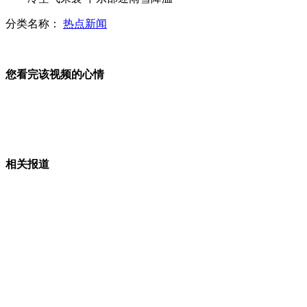
美国“野鸡大学”盛行 每年5万虚假博士文凭
分类名称：
热点新闻
您看完该视频的心情
记者体验北京地铁6号线 10秒钟完成换乘
查韦斯称收到卡斯特罗的电脑短信
相关报道
记者暗访"武警""部队"专供酒陷阱
一艘中国货船在冲绳附近海域起火