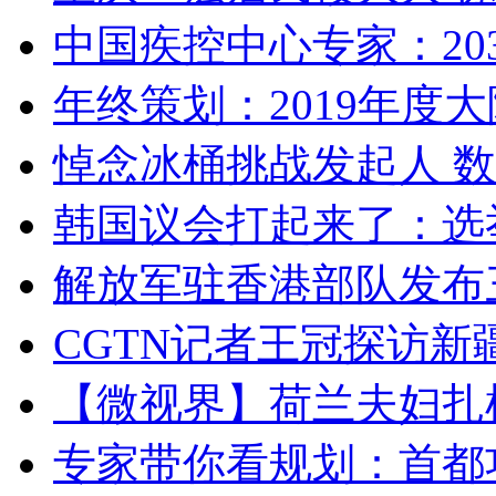
中国疾控中心专家：203
年终策划：2019年度大陆
悼念冰桶挑战发起人 数百
韩国议会打起来了：选举
解放军驻香港部队发布三
CGTN记者王冠探访新疆
【微视界】荷兰夫妇扎根青
专家带你看规划：首都功