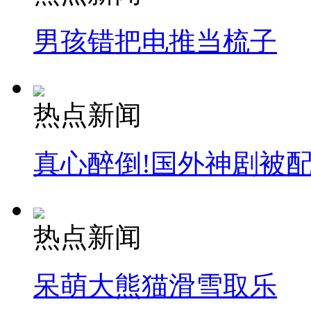
安徽一实载49人客车翻车
男孩错把电推当梳子
走！跟着总书记去植树
热点新闻
消防员救轻生者
花炮节热闹非凡
减压"枕头大战"
真心醉倒!国外神剧被
纽约上演“枕头大战”
热点新闻
司机酒驾遇交警 急速倒车逃窜
呆萌大熊猫滑雪取乐