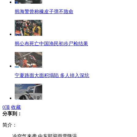
韩海警曾称橡皮子弹不致命
韩公布死亡中国渔民初步尸检结果
宁夏路面大面积塌陷 多人掉入深坑
0
顶
收藏
青海两名澳大利亚被困游客找到
分享到：
简介：
冷空气来袭 中东部迎雨雪降温