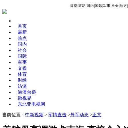
首页
|
滚动
|
国内
|
国际
|
军事
|
社会
|
地方
|
首页
最新
热点
国内
社会
国际
军事
文娱
体育
财经
访谈
港澳台侨
微视界
东北亚电视网
当前位置：
中新视频
>
军情直击
>
外军动态
>
正文