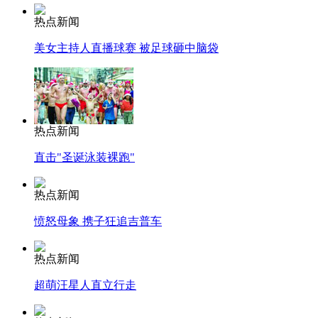
热点新闻
美女主持人直播球赛 被足球砸中脑袋
热点新闻
直击"圣诞泳装裸跑"
热点新闻
愤怒母象 携子狂追吉普车
热点新闻
超萌汪星人直立行走