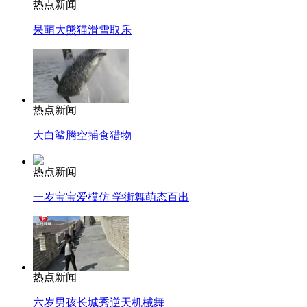
热点新闻
呆萌大熊猫滑雪取乐
热点新闻
大白鲨腾空捕食猎物
热点新闻
一岁宝宝爱模仿 学街舞萌态百出
热点新闻
六岁男孩长城秀逆天机械舞