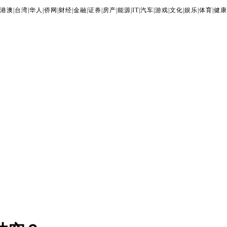
港澳
|
台湾
|
华人
|
侨网
|
财经
|
金融
|
证券
|
房产
|
能源
|
IT
|
汽车
|
游戏
|
文化
|
娱乐
|
体育
|
健康