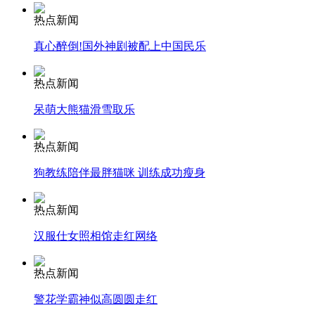
热点新闻
纽约上演“枕头大战”
真心醉倒!国外神剧被配上中国民乐
热点新闻
司机酒驾遇交警 急速倒车逃窜
呆萌大熊猫滑雪取乐
热点新闻
狗教练陪伴最胖猫咪 训练成功瘦身
热点新闻
汉服仕女照相馆走红网络
热点新闻
警花学霸神似高圆圆走红