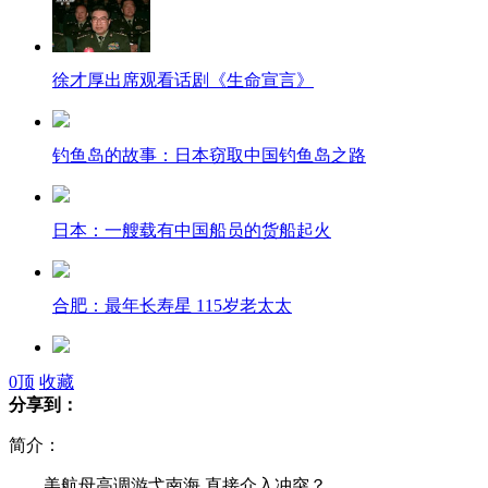
徐才厚出席观看话剧《生命宣言》
钓鱼岛的故事：日本窃取中国钓鱼岛之路
日本：一艘载有中国船员的货船起火
合肥：最年长寿星 115岁老太太
长春：银行取钱六千 出门即遭抢劫
0
顶
收藏
分享到：
简介：
卡扎菲幼子“再传死讯”
美航母高调游弋南海 直接介入冲突？