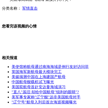
分类名称：
军情直击
英国：财政大臣坐火车“逃票”
有惊无险 切尔西力克热刺赢伦敦德比
您看完该视频的心情
进球大战上演 巴萨5:4险胜拉科
相关报道
山西运城恶犬咬伤多人 警民合力深夜将其击毙
美使馆称航母通过南海海域是例行友好访问菲
英国海军新航母最大模块完工
美媒揣测中国在上海建国产航母
中国航母舰载机试飞曝光
女孩北京地铁殴打老人 痛下狠手拳打脚踢
美国双航母首赴安达曼海域演习
"直八"虽旧 却给中国航母"锐利的眼睛"?
美军事专家称"辽宁舰"远非美国航母对手
无痛分娩是否安全 医生回应
"辽宁号"航母入列后首次海巡视频曝光