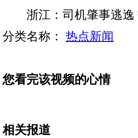
网友质疑杨坤三十二场演唱会
浙江：司机肇事逃逸 拆
中国执法船巡航钓鱼岛 反击日方海空干扰
分类名称：
热点新闻
曝潘粤明疑似赌场照片 讲电话引人注意
山西运城恶犬咬伤多人 警民合力深夜将其击毙
您看完该视频的心情
女孩北京地铁殴打老人 痛下狠手拳打脚踢
无痛分娩是否安全 医生回应
相关报道