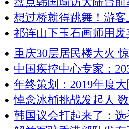
盘点韩国瑜访大陆台前
想过桥就得跳舞！游客
祁连山下玉石画师用废
重庆30层居民楼大火
中国疾控中心专家：203
年终策划：2019年度大陆
悼念冰桶挑战发起人 数百
韩国议会打起来了：选举