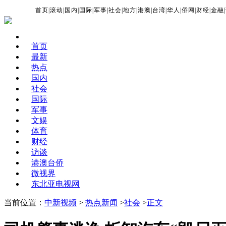
首页
|
滚动
|
国内
|
国际
|
军事
|
社会
|
地方
|
港澳
|
台湾
|
华人
|
侨网
|
财经
|
金融
|
首页
最新
热点
国内
社会
国际
军事
文娱
体育
财经
访谈
港澳台侨
微视界
东北亚电视网
当前位置：
中新视频
>
热点新闻
>
社会
>
正文