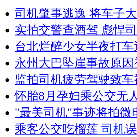
外交部：反对强权政治霸凌主义
司机肇事逃逸 将车子大
外交部：有关国家言论片面不公正
实拍交警查酒驾 彪悍
台北烂醉少女半夜打车
安徽一实载49人客车翻车
永州大巴坠崖事故原因
监拍司机疲劳驾驶致车
走！跟着总书记去植树
怀胎8月孕妇乘公交无
"最美司机"事迹将拍微
消防员救轻生者
花炮节热闹非凡
减压"枕头大战"
乘客公交吃榴莲
司机
误