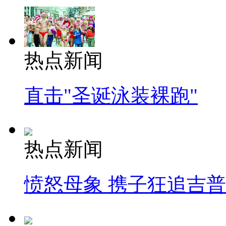
热点新闻
直击"圣诞泳装裸跑"
热点新闻
愤怒母象 携子狂追吉