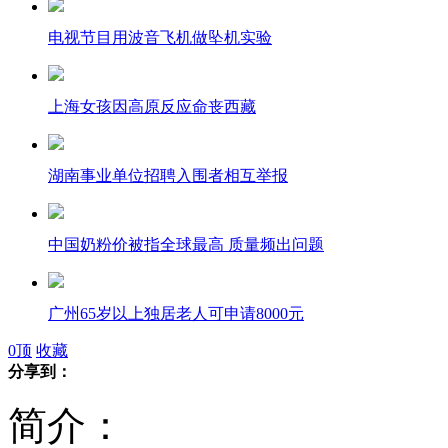
电视节目用波音飞机做坠机实验
上海女孩因高原反应命丧西藏
湖南事业单位招聘入围者相互举报
中国奶粉价被指全球最高 质量频出问题
广州65岁以上独居老人可申请8000元
0
顶
收藏
分享到：
杨坤首谈与丁丁恋情 称是子虚乌有
简介：