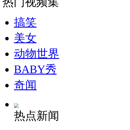
热门视频集
纽约上演“枕头大战”
搞笑
司机酒驾遇交警 急速倒车逃窜
美女
动物世界
BABY秀
奇闻
热点新闻