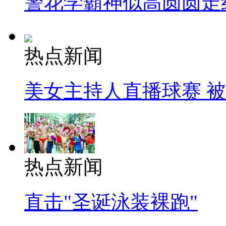
警花学霸神似高圆圆走
热点新闻
美女主持人直播球赛 
热点新闻
直击"圣诞泳装裸跑"