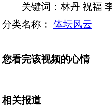
关键词：林丹 祝福 
莫言拒绝政府修缮其故居称劳民伤财
分类名称：
体坛风云
英爆发大规模游行反对紧缩政策
山西运城恶犬咬伤多人 警民合力深夜将其击毙
您看完该视频的心情
女孩北京地铁殴打老人 痛下狠手拳打脚踢
无痛分娩是否安全 医生回应
相关报道
外交部：反对强权政治霸凌主义