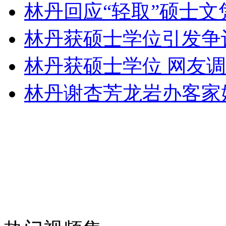
林丹回应“轻取”硕士
外交部：有关国家言论片面不公正
林丹获硕士学位引发争
林丹获硕士学位 网友调
安徽一实载49人客车翻车
林丹谢杏芳龙岩办客家婚
走！跟着总书记去植树
消防员救轻生者
花炮节热闹非凡
减压"枕头大战"