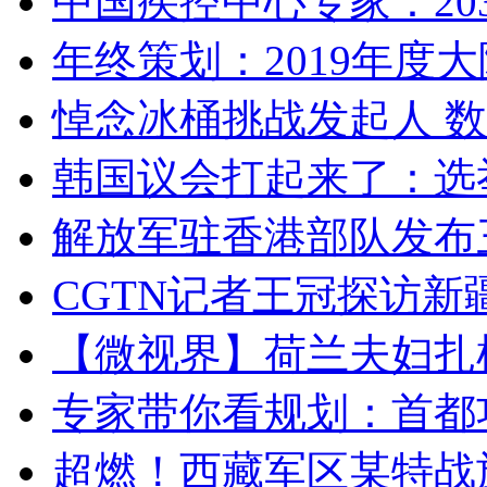
中国疾控中心专家：203
年终策划：2019年度大陆
悼念冰桶挑战发起人 数百
韩国议会打起来了：选举
解放军驻香港部队发布三
CGTN记者王冠探访新疆
【微视界】荷兰夫妇扎根青
专家带你看规划：首都功
超燃！西藏军区某特战