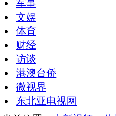
军事
文娱
体育
财经
访谈
港澳台侨
微视界
东北亚电视网