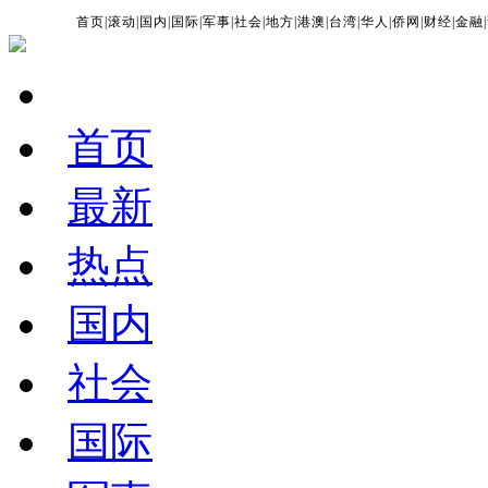
首页
|
滚动
|
国内
|
国际
|
军事
|
社会
|
地方
|
港澳
|
台湾
|
华人
|
侨网
|
财经
|
金融
|
首页
最新
热点
国内
社会
国际