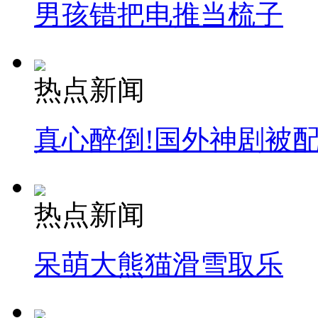
男孩错把电推当梳子
热点新闻
真心醉倒!国外神剧被
热点新闻
呆萌大熊猫滑雪取乐