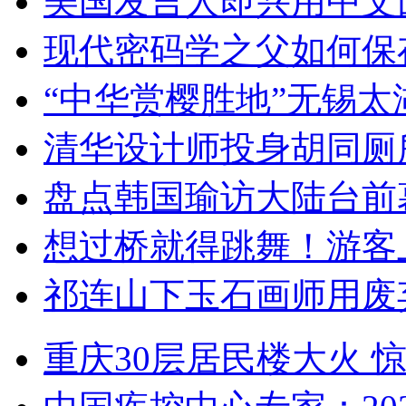
美国发言人即兴用中文
现代密码学之父如何保
“中华赏樱胜地”无锡
清华设计师投身胡同厕
盘点韩国瑜访大陆台前
想过桥就得跳舞！游客
祁连山下玉石画师用废
重庆30层居民楼大火