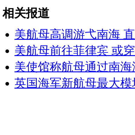
山西运城恶犬咬伤多人 警民合力深夜将其击毙
相关报道
美航母高调游弋南海 
女孩北京地铁殴打老人 痛下狠手拳打脚踢
美航母前往菲律宾 或
无痛分娩是否安全 医生回应
美使馆称航母通过南海
外交部：反对强权政治霸凌主义
英国海军新航母最大模
外交部：有关国家言论片面不公正
安徽一实载49人客车翻车