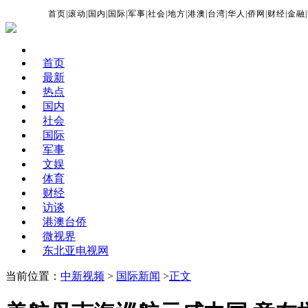
首页
|
滚动
|
国内
|
国际
|
军事
|
社会
|
地方
|
港澳
|
台湾
|
华人
|
侨网
|
财经
|
金融
|
首页
最新
热点
国内
社会
国际
军事
文娱
体育
财经
访谈
港澳台侨
微视界
东北亚电视网
当前位置：
中新视频
>
国际新闻
>
正文