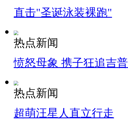
直击"圣诞泳装裸跑"
热点新闻
愤怒母象 携子狂追吉
热点新闻
超萌汪星人直立行走