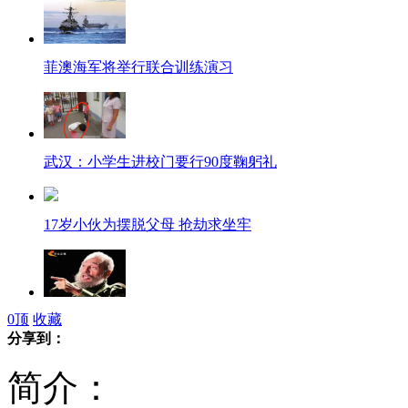
菲澳海军将举行联合训练演习
武汉：小学生进校门要行90度鞠躬礼
17岁小伙为摆脱父母 抢劫求坐牢
0
顶
收藏
卡斯特罗在哈瓦那酒店公开露面
分享到：
简介：
2013国考三百职位目前无人问津