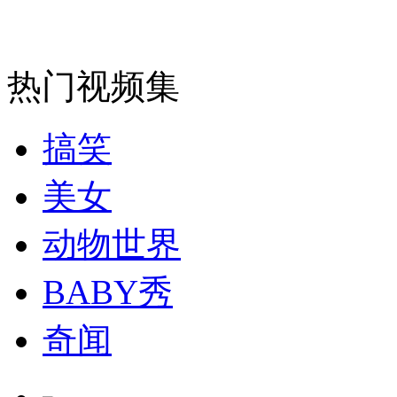
热门视频集
走！跟着总书记去植树
搞笑
消防员救轻生者
花炮节热闹非凡
减压"枕头大战"
美女
动物世界
纽约上演“枕头大战”
BABY秀
司机酒驾遇交警 急速倒车逃窜
奇闻