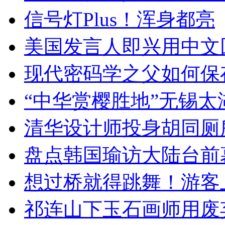
信号灯Plus！浑身都亮
美国发言人即兴用中文
现代密码学之父如何保
“中华赏樱胜地”无锡
清华设计师投身胡同厕
盘点韩国瑜访大陆台前
想过桥就得跳舞！游客
祁连山下玉石画师用废