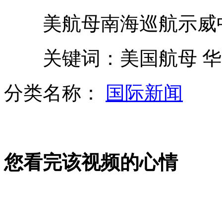
美航母南海巡航示威中
黎巴嫩总理称已向总统提出辞职
关键词：美国航母 华盛
分类名称：
国际新闻
杨坤32场个唱演出商不敢接
实拍猕猴大闹女生宿舍
您看完该视频的心情
无人给孕妇让座 公交司机拒发车