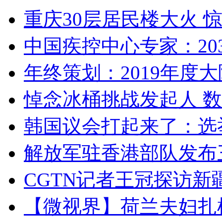
重庆30层居民楼大火
中国疾控中心专家：203
年终策划：2019年度大陆
悼念冰桶挑战发起人 数百
韩国议会打起来了：选举
解放军驻香港部队发布三
CGTN记者王冠探访新疆
【微视界】荷兰夫妇扎根青