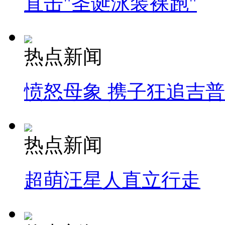
直击"圣诞泳装裸跑"
热点新闻
愤怒母象 携子狂追吉
热点新闻
超萌汪星人直立行走