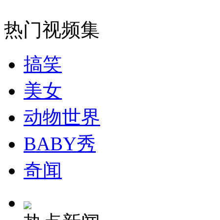
纽约上演“枕头大战”
热门视频集
司机酒驾遇交警 急速倒车逃窜
搞笑
美女
动物世界
BABY秀
奇闻