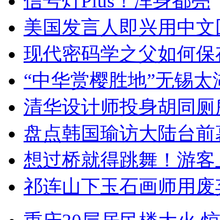
信号灯Plus！浑身都亮
美国发言人即兴用中文
现代密码学之父如何保
“中华赏樱胜地”无锡
清华设计师投身胡同厕
盘点韩国瑜访大陆台前
想过桥就得跳舞！游客
祁连山下玉石画师用废