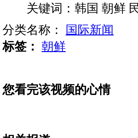
关键词：韩国 朝鲜 民
网传赵雅芝因出轨被打
分类名称：
国际新闻
千万富翁怀疑妻子不忠在家装6个探头
标签：
朝鲜
北大清华学生参加麻将世锦赛引热议
山西运城恶犬咬伤多人 警民合力深夜将其击毙
您看完该视频的心情
女孩北京地铁殴打老人 痛下狠手拳打脚踢
无痛分娩是否安全 医生回应