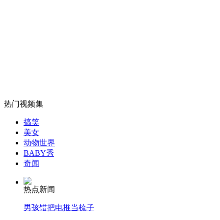
罗嘉良亲证苏岩怀孕
山西运城恶犬咬伤多人 警民合力深夜将其击毙
女孩北京地铁殴打老人 痛下狠手拳打脚踢
热门视频集
搞笑
无痛分娩是否安全 医生回应
美女
动物世界
BABY秀
外交部：反对强权政治霸凌主义
奇闻
热点新闻
外交部：有关国家言论片面不公正
男孩错把电推当梳子