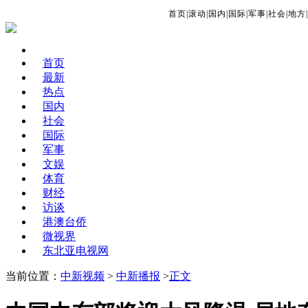
首页
|
滚动
|
国内
|
国际
|
军事
|
社会
|
地方
|
首页
最新
热点
国内
社会
国际
军事
文娱
体育
财经
访谈
港澳台侨
微视界
东北亚电视网
当前位置：
中新视频
>
中新播报
>
正文