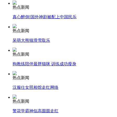
热点新闻
安徽一实载49人客车翻车
真心醉倒!国外神剧被配上中国民乐
热点新闻
呆萌大熊猫滑雪取乐
走！跟着总书记去植树
热点新闻
消防员救轻生者
花炮节热闹非凡
减压"枕头大战"
狗教练陪伴最胖猫咪 训练成功瘦身
热点新闻
汉服仕女照相馆走红网络
纽约上演“枕头大战”
热点新闻
司机酒驾遇交警 急速倒车逃窜
警花学霸神似高圆圆走红