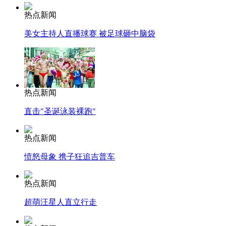
热点新闻
美女主持人直播球赛 被足球砸中脑袋
热点新闻
直击"圣诞泳装裸跑"
热点新闻
愤怒母象 携子狂追吉普车
热点新闻
超萌汪星人直立行走