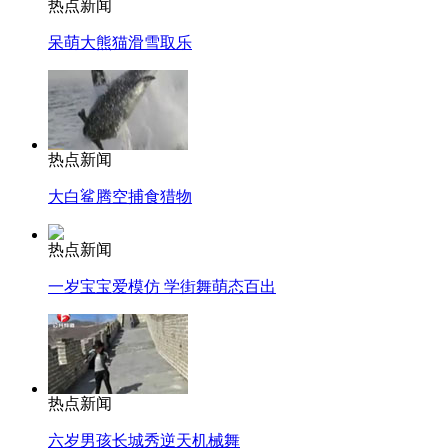
热点新闻
呆萌大熊猫滑雪取乐
热点新闻
大白鲨腾空捕食猎物
热点新闻
一岁宝宝爱模仿 学街舞萌态百出
热点新闻
六岁男孩长城秀逆天机械舞