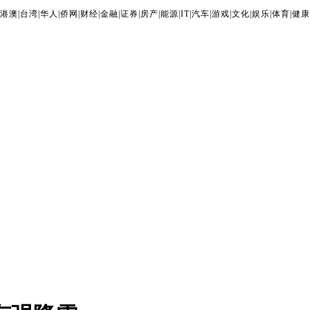
港澳
|
台湾
|
华人
|
侨网
|
财经
|
金融
|
证券
|
房产
|
能源
|
IT
|
汽车
|
游戏
|
文化
|
娱乐
|
体育
|
健康