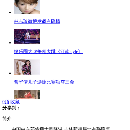
林志玲微博发飙有隐情
娱乐圈大叔争相大跳《江南style》
曾华倩儿子游泳比赛独夺三金
0
顶
收藏
分享到：
法国持续暴雨引发洪水冲毁房屋
简介：
中国中东部将迎大风降温 吉林新疆局地有强降雪