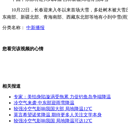
10月22日，长春迎来入冬以来首场大雪，多处树木被大雪
言承旭拍戏意外受伤
东南部、新疆北部、青海南部、西藏东北部等地有小到中雪(雨
分类名称：
中新播报
冯小刚炮轰导演骗人
您看完该视频的心情
郭晶晶霍启刚结婚通知曝光
相关报道
专家：美怕身陷漩涡受拖累 力促钓鱼岛争端降温
俄罗斯再次试验"白杨"洲际导弹
冷空气来袭 中东部迎雨雪降温
较强冷空气影响我国大部 局地降温12℃
莫言希望诺奖降温 期待更多人关注文学本身
较强冷空气影响我国 局地降温可达12℃