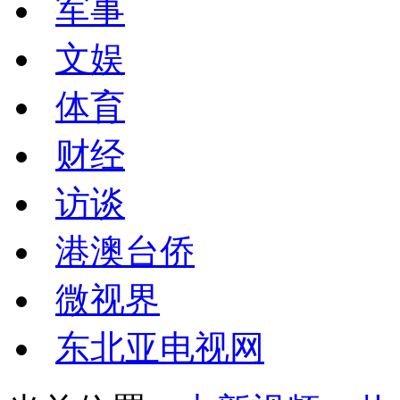
军事
文娱
体育
财经
访谈
港澳台侨
微视界
东北亚电视网