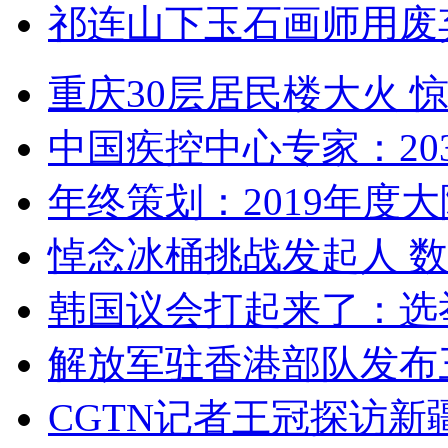
祁连山下玉石画师用废
重庆30层居民楼大火
中国疾控中心专家：203
年终策划：2019年度大陆
悼念冰桶挑战发起人 数百
韩国议会打起来了：选举
解放军驻香港部队发布三
CGTN记者王冠探访新疆