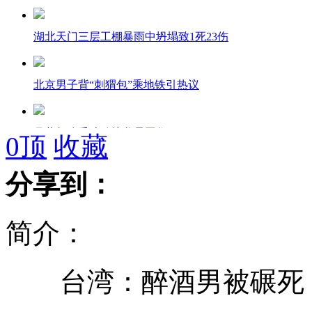
湖北天门三层工棚暴雨中坍塌致1死23伤
北京男子背“刺猬包”乘地铁引热议
月薪超八千才敢接父母同住
0
顶
收藏
分享到：
万人参演少林武术节
简介：
男子加班突发脑溢血身亡 不算工伤
台湾：醉酒男被碾死 
醉酒男被碾死 多车经过无人救助