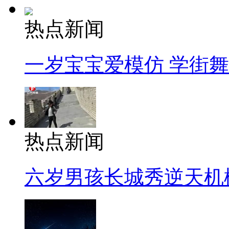
热点新闻
一岁宝宝爱模仿 学街
热点新闻
六岁男孩长城秀逆天机