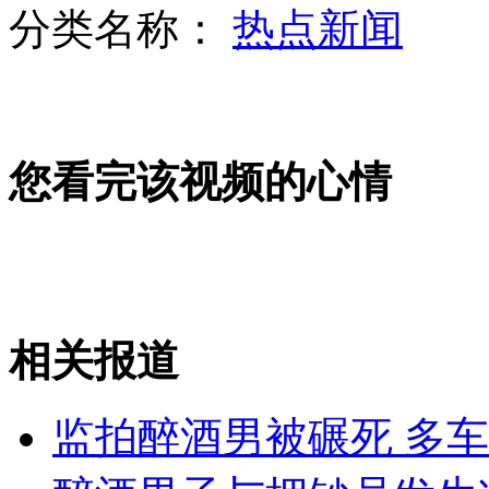
分类名称：
热点新闻
山西运城恶犬咬伤多人 警民合力深夜将其击毙
女孩北京地铁殴打老人 痛下狠手拳打脚踢
您看完该视频的心情
无痛分娩是否安全 医生回应
外交部：反对强权政治霸凌主义
相关报道
外交部：有关国家言论片面不公正
监拍醉酒男被碾死 多
安徽一实载49人客车翻车