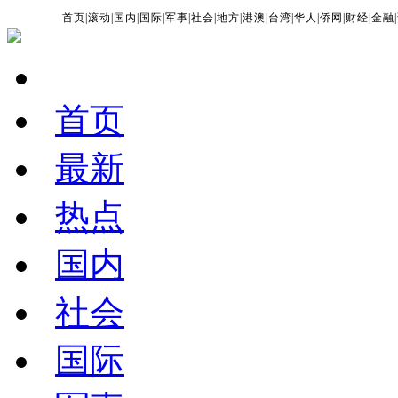
首页
|
滚动
|
国内
|
国际
|
军事
|
社会
|
地方
|
港澳
|
台湾
|
华人
|
侨网
|
财经
|
金融
|
首页
最新
热点
国内
社会
国际