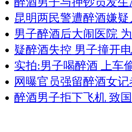
醉酒男子与押钞员发生
昆明两民警遭醉酒嫌疑
走！跟着总书记去植树
男子醉酒后大闹医院 
疑醉酒失控 男子撞开
消防员救轻生者
花炮节热闹非凡
减压"枕头大战"
实拍:男子喝醉酒 上车
网曝官员强留醉酒女记
纽约上演“枕头大战”
醉酒男子拒下飞机 致
司机酒驾遇交警 急速倒车逃窜