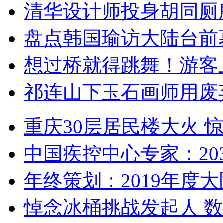
清华设计师投身胡同厕
盘点韩国瑜访大陆台前
想过桥就得跳舞！游客
祁连山下玉石画师用废
重庆30层居民楼大火
中国疾控中心专家：203
年终策划：2019年度大陆
悼念冰桶挑战发起人 数百