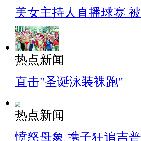
美女主持人直播球赛 
热点新闻
直击"圣诞泳装裸跑"
热点新闻
愤怒母象 携子狂追吉