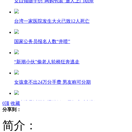
女白领随手扔"网购包装"遭人上门劫杀
台湾一家医院发生大火已致12人死亡
国家公务员报名人数“井喷”
“新潮小伙”偷老人轮椅狂奔逃走
女孩拿不出24万分手费 男友称可分期
女孩遭母以死相逼结婚 三天闪离赔新郎三万
0
顶
收藏
分享到：
简介：
第三者为情人犯法结婚后发现其又出轨