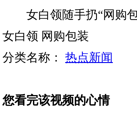
女白领随手扔“网购包
男子打牌发生口角竟杀害牌友
女白领 网购包装
男子救人后喝酒暖身被查出酒驾挨罚
分类名称：
热点新闻
山西运城恶犬咬伤多人 警民合力深夜将其击毙
女孩北京地铁殴打老人 痛下狠手拳打脚踢
您看完该视频的心情
无痛分娩是否安全 医生回应
外交部：反对强权政治霸凌主义