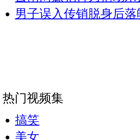
男子误入传销脱身后落
司机酒驾遇交警 急速倒车逃窜
热门视频集
搞笑
美女