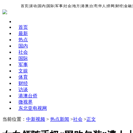
首页
|
滚动
|
国内
|
国际
|
军事
|
社会
|
地方
|
港澳
|
台湾
|
华人
|
侨网
|
财经
|
金融
|
首页
最新
热点
国内
社会
国际
军事
文娱
体育
财经
访谈
港澳台侨
微视界
东北亚电视网
当前位置：
中新视频
>
热点新闻
>
社会
>
正文