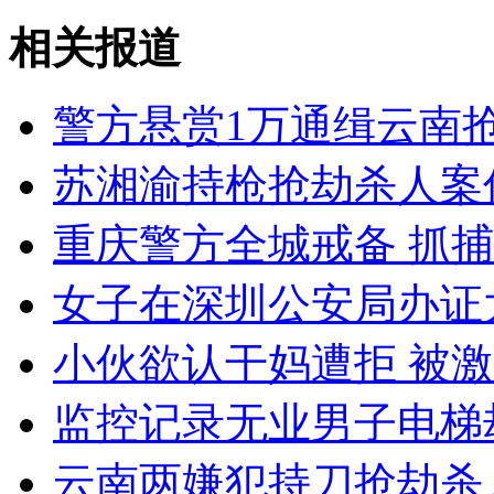
相关报道
外交部：有关国家言论片面不公正
警方悬赏1万通缉云南
安徽一实载49人客车翻车
苏湘渝持枪抢劫杀人案
重庆警方全城戒备 抓
走！跟着总书记去植树
女子在深圳公安局办证
小伙欲认干妈遭拒 被
消防员救轻生者
花炮节热闹非凡
减压"枕头大战"
监控记录无业男子电梯
云南两嫌犯持刀抢劫杀人
纽约上演“枕头大战”