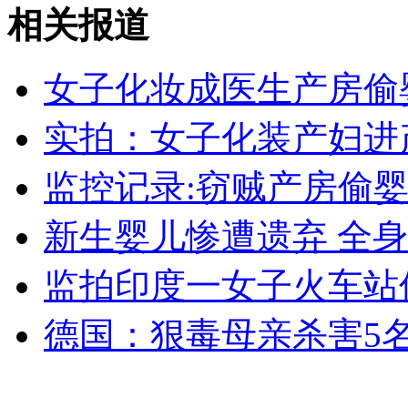
日本要求韩议员放弃登陆争议岛屿
相关报道
山西运城恶犬咬伤多人 警民合力深夜将其击毙
女子化妆成医生产房偷
实拍：女子化装产妇进
女孩北京地铁殴打老人 痛下狠手拳打脚踢
监控记录:窃贼产房偷婴
新生婴儿惨遭遗弃 全
无痛分娩是否安全 医生回应
监拍印度一女子火车站
外交部：反对强权政治霸凌主义
德国：狠毒母亲杀害5
外交部：有关国家言论片面不公正