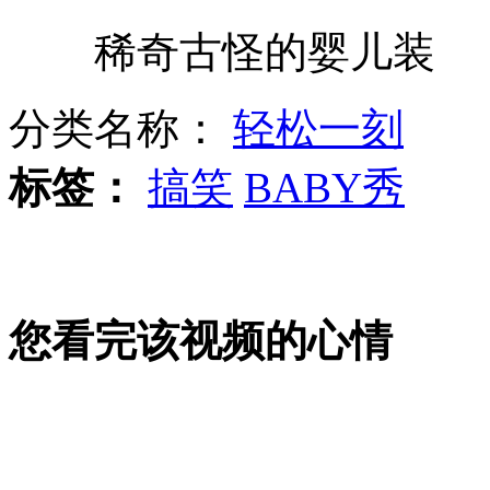
稀奇古怪的婴儿装
吴孟达林雪为《给野兽献花》宣传
分类名称：
轻松一刻
英俄石油公司达成巨额收购交易
标签：
搞笑
BABY秀
美脑膜炎疫情扩散 已死亡23人
您看完该视频的心情
杨幂刘恺威年少合影引热议