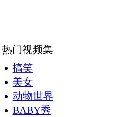
安徽一实载49人客车翻车
走！跟着总书记去植树
热门视频集
消防员救轻生者
花炮节热闹非凡
减压"枕头大战"
搞笑
美女
纽约上演“枕头大战”
动物世界
BABY秀
司机酒驾遇交警 急速倒车逃窜