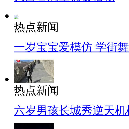
热点新闻
一岁宝宝爱模仿 学街
热点新闻
六岁男孩长城秀逆天机