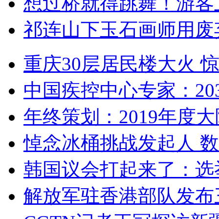
想过桥就得跳舞！游客
祁连山下玉石画师用废
重庆30层居民楼大火
中国疾控中心专家：203
年终策划：2019年度大陆
悼念冰桶挑战发起人 数百
韩国议会打起来了：选举
解放军驻香港部队发布三