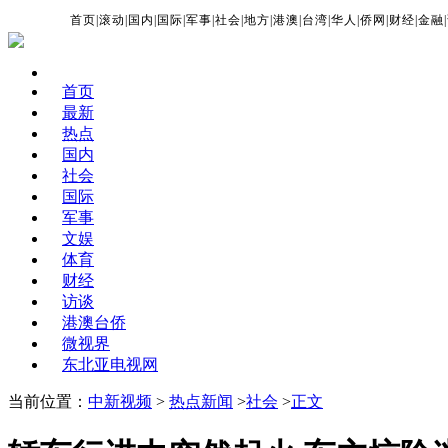
首页
|
滚动
|
国内
|
国际
|
军事
|
社会
|
地方
|
港澳
|
台湾
|
华人
|
侨网
|
财经
|
金融
|
首页
最新
热点
国内
社会
国际
军事
文娱
体育
财经
访谈
港澳台侨
微视界
东北亚电视网
当前位置：
中新视频
>
热点新闻
>
社会
>
正文