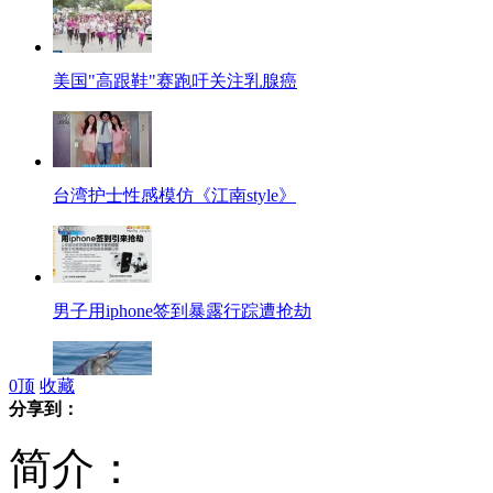
美国"高跟鞋"赛跑吁关注乳腺癌
台湾护士性感模仿《江南style》
男子用iphone签到暴露行踪遭抢劫
0
顶
收藏
分享到：
男子钓600磅旗鱼场面酷似<老人与海>
简介：