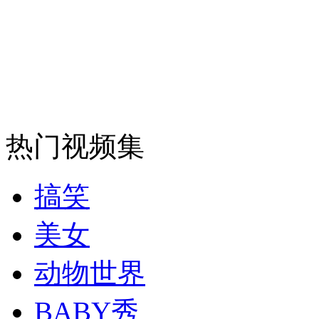
安徽一实载49人客车翻车
走！跟着总书记去植树
热门视频集
消防员救轻生者
花炮节热闹非凡
减压"枕头大战"
搞笑
美女
纽约上演“枕头大战”
动物世界
司机酒驾遇交警 急速倒车逃窜
BABY秀