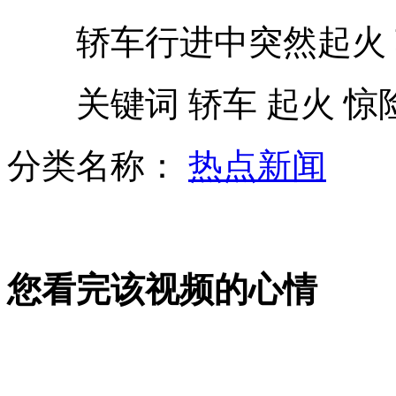
轿车行进中突然起火 
狒狒撅屁股挑衅宝宝
关键词 轿车 起火 惊险
美国研制出“不倒翁”摩托车
分类名称：
热点新闻
气势强大的汪大佬:香艳红唇最迷人
您看完该视频的心情
洪湖氨气泄漏致四百余人中毒