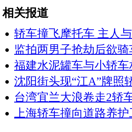
美大选决胜盘辩论关注美国外交政策
相关报道
山西运城恶犬咬伤多人 警民合力深夜将其击毙
轿车撞飞摩托车 主人
监拍两男子抢劫后欲骑
女孩北京地铁殴打老人 痛下狠手拳打脚踢
福建水泥罐车与小轿车
无痛分娩是否安全 医生回应
沈阳街头现“江A”牌照
台湾宜兰大浪卷走2轿车
外交部：反对强权政治霸凌主义
上海轿车撞向道路养护
外交部：有关国家言论片面不公正