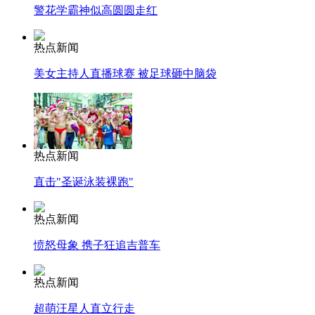
警花学霸神似高圆圆走红
热点新闻
美女主持人直播球赛 被足球砸中脑袋
热点新闻
直击"圣诞泳装裸跑"
热点新闻
愤怒母象 携子狂追吉普车
热点新闻
超萌汪星人直立行走