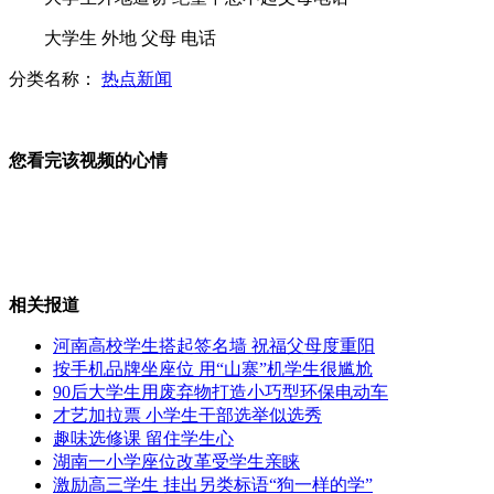
大学生 外地 父母 电话
英国财政大臣坐火车“逃票”被抓
分类名称：
热点新闻
洪湖氨气泄漏 四百余人不同程度中毒
您看完该视频的心情
山西运城恶犬咬伤多人 警民合力深夜将其击毙
相关报道
女孩北京地铁殴打老人 痛下狠手拳打脚踢
河南高校学生搭起签名墙 祝福父母度重阳
按手机品牌坐座位 用“山寨”机学生很尴尬
无痛分娩是否安全 医生回应
90后大学生用废弃物打造小巧型环保电动车
才艺加拉票 小学生干部选举似选秀
趣味选修课 留住学生心
外交部：反对强权政治霸凌主义
湖南一小学座位改革受学生亲睐
激励高三学生 挂出另类标语“狗一样的学”