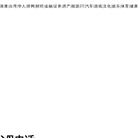
港澳
|
台湾
|
华人
|
侨网
|
财经
|
金融
|
证券
|
房产
|
能源
|
IT
|
汽车
|
游戏
|
文化
|
娱乐
|
体育
|
健康