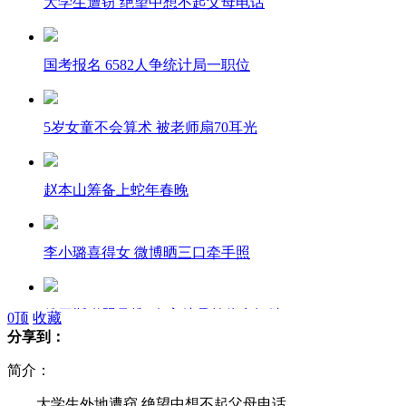
大学生遭窃 绝望中想不起父母电话
国考报名 6582人争统计局一职位
5岁女童不会算术 被老师扇70耳光
赵本山筹备上蛇年春晚
李小璐喜得女 微博晒三口牵手照
俄罗斯联盟号携3名宇航员前往空间站
0
顶
收藏
分享到：
简介：
苹果发布iPad mini平板电脑
大学生外地遭窃 绝望中想不起父母电话