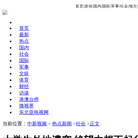
首页
|
滚动
|
国内
|
国际
|
军事
|
社会
|
地方
|
首页
最新
热点
国内
社会
国际
军事
文娱
体育
财经
访谈
港澳台侨
微视界
东北亚电视网
当前位置：
中新视频
>
热点新闻
>
社会
>
正文