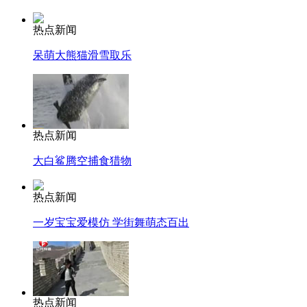
热点新闻
呆萌大熊猫滑雪取乐
热点新闻
大白鲨腾空捕食猎物
热点新闻
一岁宝宝爱模仿 学街舞萌态百出
热点新闻