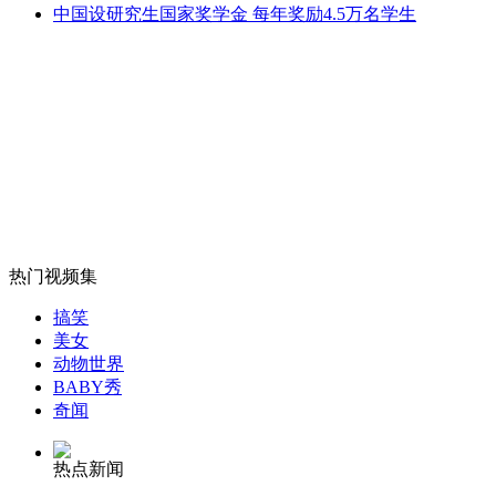
中国设研究生国家奖学金 每年奖励4.5万名学生
外交部：有关国家言论片面不公正
安徽一实载49人客车翻车
热门视频集
走！跟着总书记去植树
搞笑
美女
消防员救轻生者
花炮节热闹非凡
减压"枕头大战"
动物世界
BABY秀
奇闻
热点新闻
纽约上演“枕头大战”