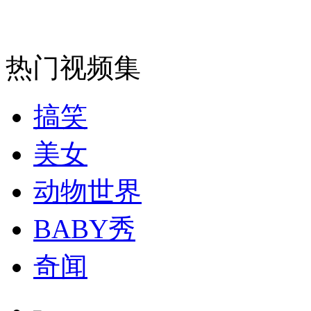
安徽一实载49人客车翻车
热门视频集
搞笑
走！跟着总书记去植树
美女
消防员救轻生者
花炮节热闹非凡
减压"枕头大战"
动物世界
BABY秀
纽约上演“枕头大战”
奇闻
司机酒驾遇交警 急速倒车逃窜