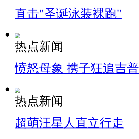
直击"圣诞泳装裸跑"
热点新闻
愤怒母象 携子狂追吉
热点新闻
超萌汪星人直立行走