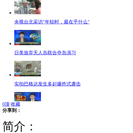
央视台北采访"年轻时，最在乎什么"
日美放弃无人岛联合夺岛演习
实拍巴格达发生多起爆炸式袭击
0
顶
收藏
分享到：
央视关爱老人微博被转发13万次
简介：