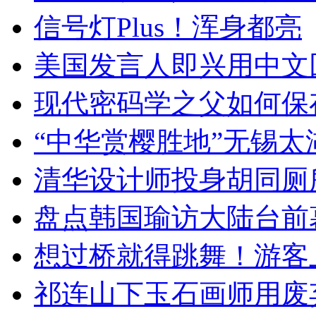
信号灯Plus！浑身都亮
美国发言人即兴用中文
现代密码学之父如何保
“中华赏樱胜地”无锡
清华设计师投身胡同厕
盘点韩国瑜访大陆台前
想过桥就得跳舞！游客
祁连山下玉石画师用废