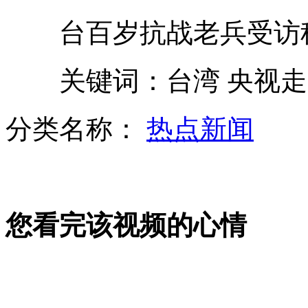
台百岁抗战老兵受访称
曝大将军阿里纳斯接近签约广东宏远
关键词：台湾 央视走基
新型导弹智能辅助控制系统首次亮相
分类名称：
热点新闻
英国镜报集团曝出窃听丑闻
您看完该视频的心情
俄罗斯将建15座集中军火库