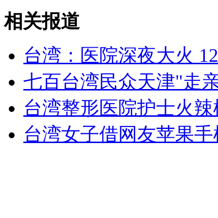
记者探访亚洲最大苹果店受阻
相关报道
山西运城恶犬咬伤多人 警民合力深夜将其击毙
台湾：医院深夜大火 1
七百台湾民众天津"走亲
女孩北京地铁殴打老人 痛下狠手拳打脚踢
台湾整形医院护士火辣模仿
无痛分娩是否安全 医生回应
台湾女子借网友苹果手
外交部：反对强权政治霸凌主义
外交部：有关国家言论片面不公正