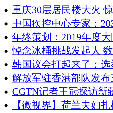
重庆30层居民楼大火
中国疾控中心专家：203
年终策划：2019年度大陆
悼念冰桶挑战发起人 数百
韩国议会打起来了：选举
解放军驻香港部队发布三
CGTN记者王冠探访新疆
【微视界】荷兰夫妇扎根青