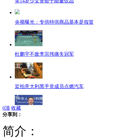
美14岁少女丧命于能量饮品
央视曝光：专供特供商品基本是假冒
杜鹏宇不敌李宗伟痛失冠军
监拍意大利黑手党成员点燃汽车
0
顶
收藏
分享到：
外交部:有关国家不要插手钓鱼岛问题
简介：