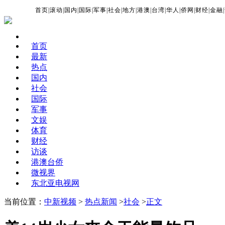
首页
|
滚动
|
国内
|
国际
|
军事
|
社会
|
地方
|
港澳
|
台湾
|
华人
|
侨网
|
财经
|
金融
|
首页
最新
热点
国内
社会
国际
军事
文娱
体育
财经
访谈
港澳台侨
微视界
东北亚电视网
当前位置：
中新视频
>
热点新闻
>
社会
>
正文