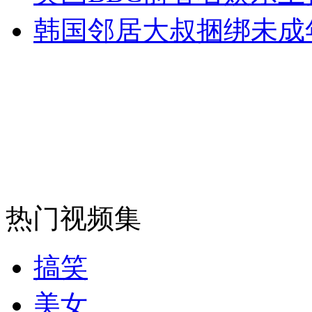
韩国邻居大叔捆绑未成
走！跟着总书记去植树
消防员救轻生者
花炮节热闹非凡
减压"枕头大战"
纽约上演“枕头大战”
热门视频集
司机酒驾遇交警 急速倒车逃窜
搞笑
美女