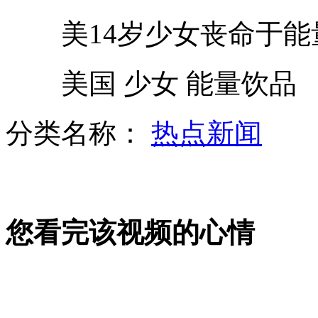
美14岁少女丧命于能
越南总理阮晋勇为执政失误道歉
美国 少女 能量饮品
俄罗斯立法规定劳务移民须掌握俄语
分类名称：
热点新闻
中国子午工程通过国家验收
您看完该视频的心情
澳大利亚最大军舰船体抵澳
山西运城恶犬咬伤多人 警民合力深夜将其击毙