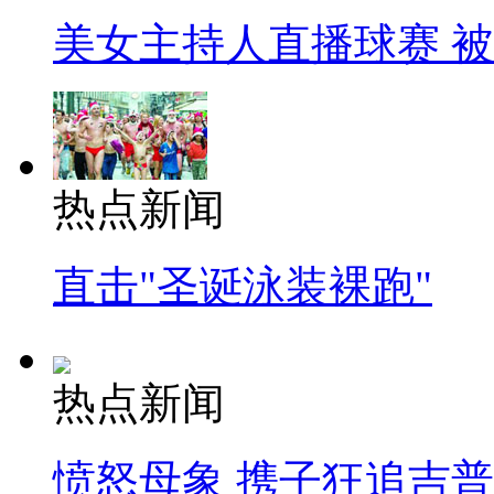
美女主持人直播球赛 
热点新闻
直击"圣诞泳装裸跑"
热点新闻
愤怒母象 携子狂追吉