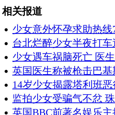
相关报道
女孩北京地铁殴打老人 痛下狠手拳打脚踢
少女意外怀孕求助热线
无痛分娩是否安全 医生回应
台北烂醉少女半夜打车
少女遇车祸脑死亡 医
外交部：反对强权政治霸凌主义
英国医生称被枪击巴基
外交部：有关国家言论片面不公正
14岁少女揭露塔利班
监拍少女受骗气不忿 
安徽一实载49人客车翻车
英国BBC前著名娱乐