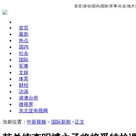
首页
|
滚动
|
国内
|
国际
|
军事
|
社会
|
地方
|
首页
最新
热点
国内
社会
国际
军事
文娱
体育
财经
访谈
港澳台侨
微视界
东北亚电视网
当前位置：
中新视频
>
国际新闻
>
正文