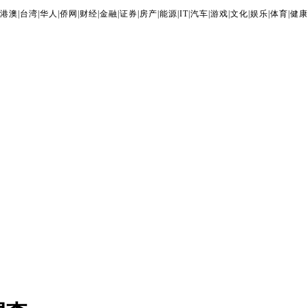
港澳
|
台湾
|
华人
|
侨网
|
财经
|
金融
|
证券
|
房产
|
能源
|
IT
|
汽车
|
游戏
|
文化
|
娱乐
|
体育
|
健康