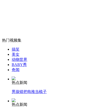
女孩北京地铁殴打老人 痛下狠手拳打脚踢
无痛分娩是否安全 医生回应
热门视频集
外交部：反对强权政治霸凌主义
搞笑
美女
动物世界
外交部：有关国家言论片面不公正
BABY秀
奇闻
热点新闻
安徽一实载49人客车翻车
男孩错把电推当梳子
热点新闻