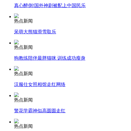
真心醉倒!国外神剧被配上中国民乐
走！跟着总书记去植树
热点新闻
消防员救轻生者
花炮节热闹非凡
减压"枕头大战"
呆萌大熊猫滑雪取乐
热点新闻
狗教练陪伴最胖猫咪 训练成功瘦身
纽约上演“枕头大战”
热点新闻
司机酒驾遇交警 急速倒车逃窜
汉服仕女照相馆走红网络
热点新闻
警花学霸神似高圆圆走红
热点新闻