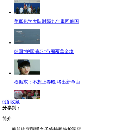
美军化学大队时隔九年重回韩国
韩国"护国演习"范围覆盖全境
权振东：不想上春晚 将出新单曲
0
顶
收藏
分享到：
38名孤残孩子和他们的“校长妈妈”
简介：
韩总统李明博之子将接受特检调查