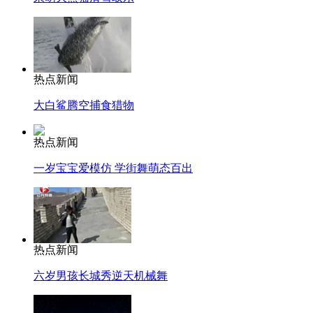
热点新闻
大白鲨腾空捕食猎物
热点新闻
一岁宝宝爱模仿 学街舞萌态百出
热点新闻
六岁男孩长城秀逆天机械舞