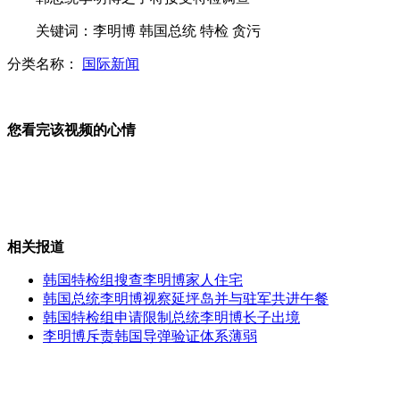
关键词：李明博 韩国总统 特检 贪污
实拍：老成都名片 成都饭店爆破
分类名称：
国际新闻
苏州“炭疽杆菌”传言已被两次传播
您看完该视频的心情
新娘信花车司机有钱谎言大喜日私奔？
日陆上自卫队举行离岛登陆演习
相关报道
韩国特检组搜查李明博家人住宅
副乡长电话被打爆 全是问荨麻疹偏方
韩国总统李明博视察延坪岛并与驻军共进午餐
韩国特检组申请限制总统李明博长子出境
李明博斥责韩国导弹验证体系薄弱
山西运城恶犬咬伤多人 警民合力深夜将其击毙