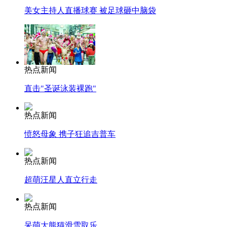
美女主持人直播球赛 被足球砸中脑袋
热点新闻
直击"圣诞泳装裸跑"
热点新闻
愤怒母象 携子狂追吉普车
热点新闻
超萌汪星人直立行走
热点新闻
呆萌大熊猫滑雪取乐