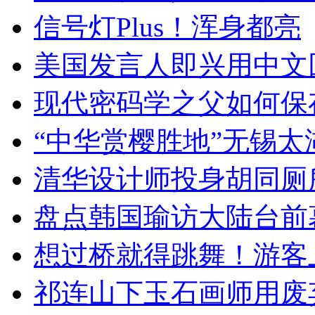
信号灯Plus！浑身都亮
美国发言人即兴用中文
现代密码学之父如何保
“中华赏樱胜地”无锡
清华设计师投身胡同厕
盘点韩国瑜访大陆台前
想过桥就得跳舞！游客
祁连山下玉石画师用废