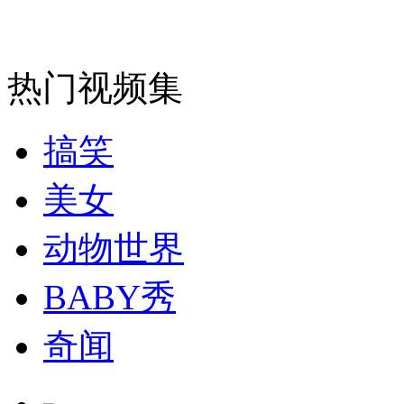
消防员救轻生者
花炮节热闹非凡
减压"枕头大战"
热门视频集
纽约上演“枕头大战”
搞笑
司机酒驾遇交警 急速倒车逃窜
美女
动物世界
BABY秀
奇闻