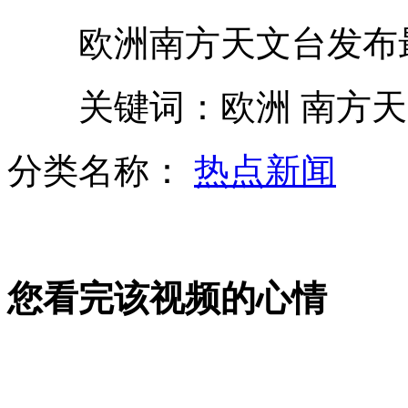
美国女子自导自演绑架案
欧洲南方天文台发布最
夫妻结婚离婚四次只为收回人情费
关键词：欧洲 南方天文
欧洲南方天文台发布最新银河高清图片
分类名称：
热点新闻
权振东：不想上春晚 将出新单曲
您看完该视频的心情
山西运城恶犬咬伤多人 警民合力深夜将其击毙
女孩北京地铁殴打老人 痛下狠手拳打脚踢