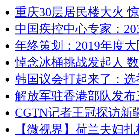
重庆30层居民楼大火
中国疾控中心专家：203
年终策划：2019年度大陆
悼念冰桶挑战发起人 数百
韩国议会打起来了：选举
解放军驻香港部队发布三
CGTN记者王冠探访新疆
【微视界】荷兰夫妇扎根青