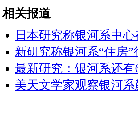
相关报道
无痛分娩是否安全 医生回应
日本研究称银河系中心
外交部：反对强权政治霸凌主义
新研究称银河系“住房”
外交部：有关国家言论片面不公正
最新研究：银河系还有6
美天文学家观察银河系
安徽一实载49人客车翻车
走！跟着总书记去植树