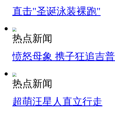
直击"圣诞泳装裸跑"
热点新闻
愤怒母象 携子狂追吉
热点新闻
超萌汪星人直立行走