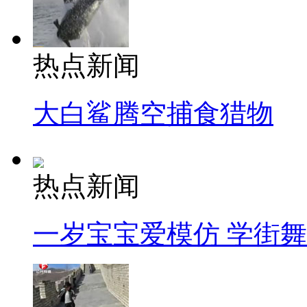
热点新闻
大白鲨腾空捕食猎物
热点新闻
一岁宝宝爱模仿 学街