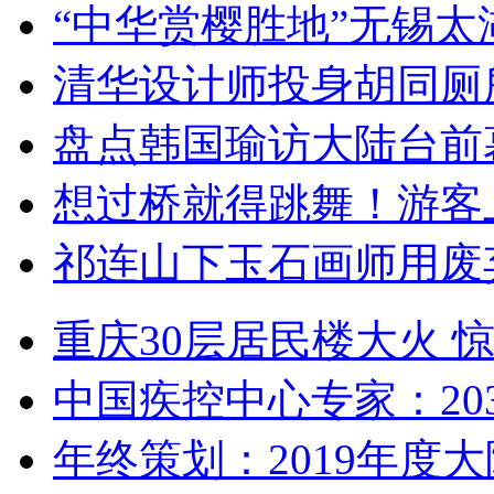
“中华赏樱胜地”无锡
清华设计师投身胡同厕
盘点韩国瑜访大陆台前
想过桥就得跳舞！游客
祁连山下玉石画师用废
重庆30层居民楼大火
中国疾控中心专家：203
年终策划：2019年度大陆