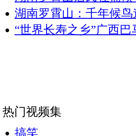
湖南罗霄山：千年候鸟
“世界长寿之乡”广西巴
纽约上演“枕头大战”
司机酒驾遇交警 急速倒车逃窜
热门视频集
搞笑