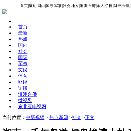
首页
|
滚动
|
国内
|
国际
|
军事
|
社会
|
地方
|
港澳
|
台湾
|
华人
|
侨网
|
财经
|
金融
|
首页
最新
热点
国内
社会
国际
军事
文娱
体育
财经
访谈
港澳台侨
微视界
东北亚电视网
当前位置：
中新视频
>
热点新闻
>
社会
>
正文