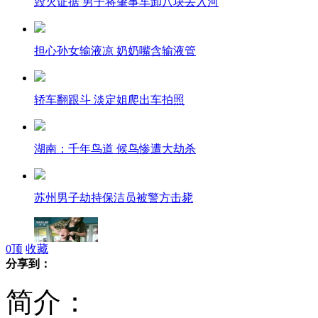
毁灭证据 男子将肇事车卸八块丢入河
担心孙女输液凉 奶奶嘴含输液管
轿车翻跟斗 淡定姐爬出车拍照
湖南：千年鸟道 候鸟惨遭大劫杀
苏州男子劫持保洁员被警方击毙
0
顶
收藏
分享到：
《新闻1+1》：“虐童”的女教师
简介：