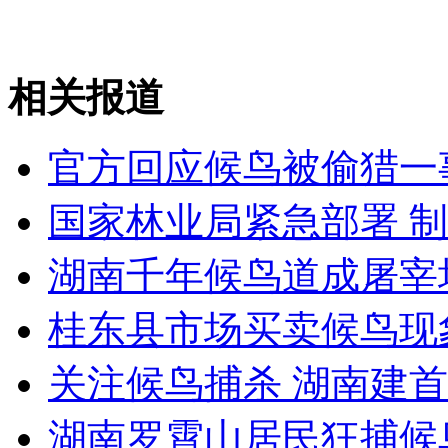
无痛分娩是否安全 医生回应
外交部：反对强权政治霸凌主义
相关报道
外交部：有关国家言论片面不公正
官方回应候鸟被偷猎一
国家林业局紧急部署 
安徽一实载49人客车翻车
湖南千年候鸟道成屠宰
桂东县市场买卖候鸟现
走！跟着总书记去植树
关注候鸟捕杀 湖南建
湖南罗霄山居民狂捕候
消防员救轻生者
花炮节热闹非凡
减压"枕头大战"