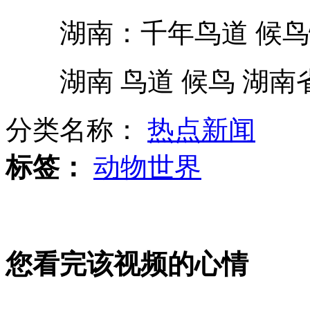
湖南：千年鸟道 候鸟
空军首批双学士女飞行员单独驾机
湖南 鸟道 候鸟 湖南
航母按计划海试 高层正常人事调整
分类名称：
热点新闻
松鼠盯上万圣节面具 笑点多多
标签：
动物世界
山西运城恶犬咬伤多人 警民合力深夜将其击毙
您看完该视频的心情
女孩北京地铁殴打老人 痛下狠手拳打脚踢