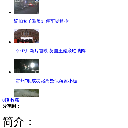
监拍女子驾奥迪停车场遭抢
《007》新片首映 英国王储亲临助阵
“常州”舰成功驱离疑似海盗小艇
0
顶
收藏
分享到：
朝回应韩美《导弹协定》：全面战争在所难免
简介：