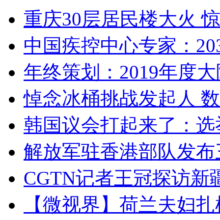
重庆30层居民楼大火
中国疾控中心专家：203
年终策划：2019年度大陆
悼念冰桶挑战发起人 数百
韩国议会打起来了：选举
解放军驻香港部队发布三
CGTN记者王冠探访新疆
【微视界】荷兰夫妇扎根青