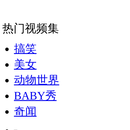
安徽一实载49人客车翻车
热门视频集
搞笑
走！跟着总书记去植树
美女
消防员救轻生者
花炮节热闹非凡
减压"枕头大战"
动物世界
BABY秀
纽约上演“枕头大战”
奇闻
司机酒驾遇交警 急速倒车逃窜