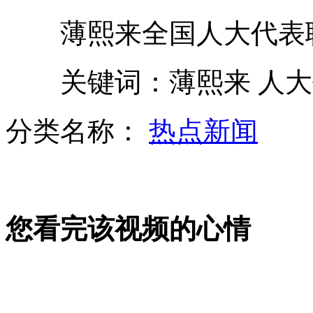
薄熙来全国人大代表职
海洋局：我海监船责令日船离开我领海
关键词：薄熙来 人大
以色列"铁穹"拦截多枚加沙火箭弹
分类名称：
热点新闻
悉数遍布太空的各国导航系统卫星
您看完该视频的心情
中方回应韩美部署导弹拦截体系