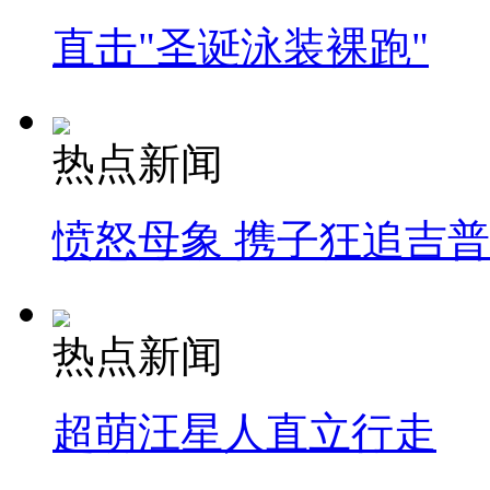
直击"圣诞泳装裸跑"
热点新闻
愤怒母象 携子狂追吉
热点新闻
超萌汪星人直立行走