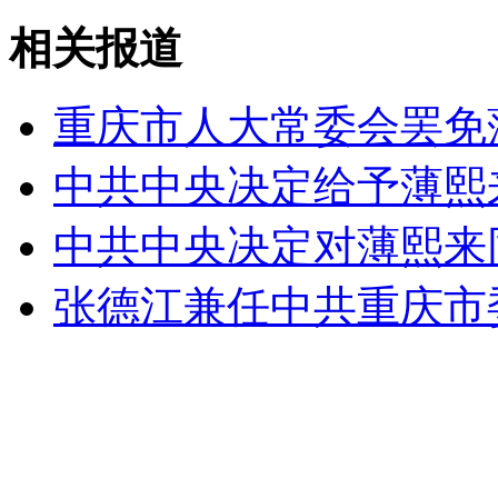
史无前例 奥巴马在芝加哥提前投票
相关报道
山西运城恶犬咬伤多人 警民合力深夜将其击毙
重庆市人大常委会罢免
中共中央决定给予薄熙
女孩北京地铁殴打老人 痛下狠手拳打脚踢
中共中央决定对薄熙来
无痛分娩是否安全 医生回应
张德江兼任中共重庆市
外交部：反对强权政治霸凌主义
外交部：有关国家言论片面不公正