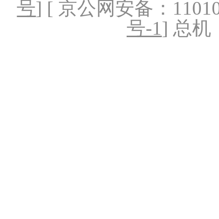
号
] [ 京公网安备：1101020
号-1
] 总机：