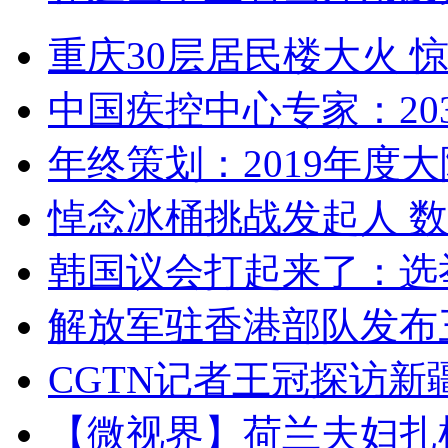
重庆30层居民楼大火
中国疾控中心专家：203
年终策划：2019年度大陆
悼念冰桶挑战发起人 数百
韩国议会打起来了：选举
解放军驻香港部队发布三
CGTN记者王冠探访新疆
【微视界】荷兰夫妇扎根青