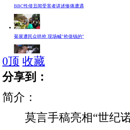
BBC性侵丑闻受害者讲述惨痛遭遇
菊展遭民众哄抢 现场喊"抢值钱的"
0
顶
收藏
女学生夜翻栏杆被护栏戳穿下巴
分享到：
简介：
劫匪强吻受害人 称没亲吻过女人
莫言手稿亮相“世纪诺
99岁老人获评"全球最年长在职老师"