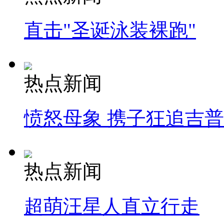
直击"圣诞泳装裸跑"
热点新闻
愤怒母象 携子狂追吉
热点新闻
超萌汪星人直立行走