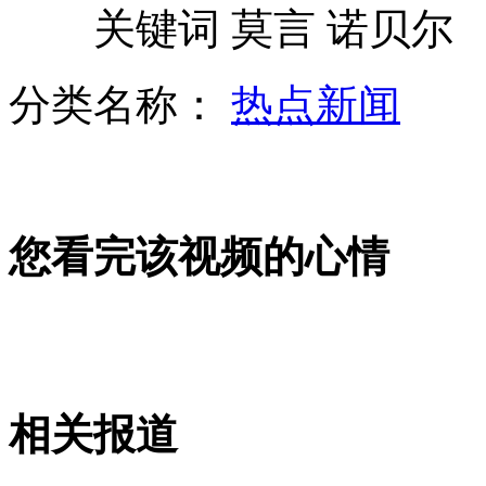
关键词 莫言 诺贝尔
分类名称：
热点新闻
监拍"奥迪女"开车遭两男子劫车全程
儿子拒接迷路母亲 称忙着接儿子
您看完该视频的心情
冯小刚发布《一九四二》纪录片
山西运城恶犬咬伤多人 警民合力深夜将其击毙
相关报道