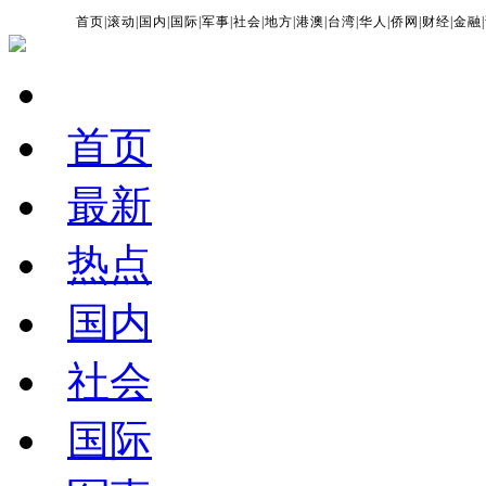
首页
|
滚动
|
国内
|
国际
|
军事
|
社会
|
地方
|
港澳
|
台湾
|
华人
|
侨网
|
财经
|
金融
|
首页
最新
热点
国内
社会
国际