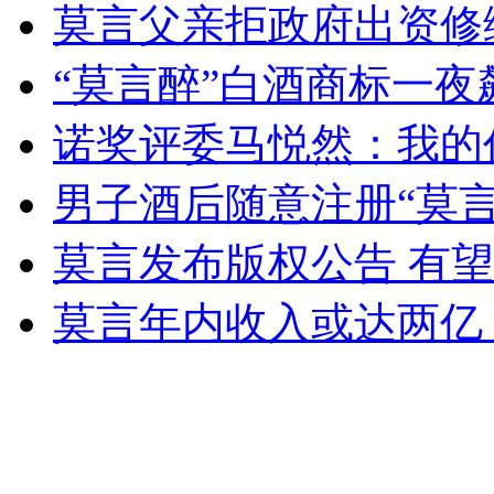
莫言父亲拒政府出资修
女孩北京地铁殴打老人 痛下狠手拳打脚踢
“莫言醉”白酒商标一夜飙
无痛分娩是否安全 医生回应
诺奖评委马悦然：我的
外交部：反对强权政治霸凌主义
男子酒后随意注册“莫言醉
莫言发布版权公告 有
外交部：有关国家言论片面不公正
莫言年内收入或达两亿
安徽一实载49人客车翻车