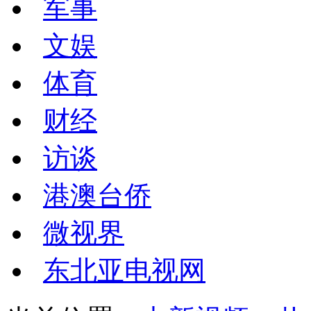
军事
文娱
体育
财经
访谈
港澳台侨
微视界
东北亚电视网