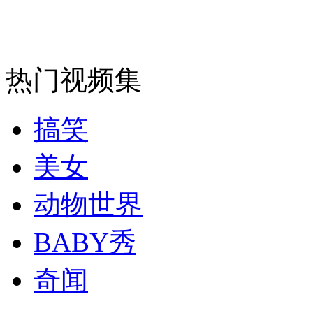
走！跟着总书记去植树
消防员救轻生者
花炮节热闹非凡
减压"枕头大战"
热门视频集
搞笑
纽约上演“枕头大战”
美女
司机酒驾遇交警 急速倒车逃窜
动物世界
BABY秀
奇闻