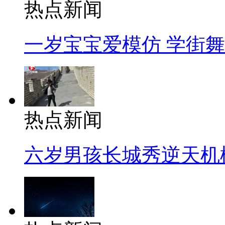
热点新闻
一岁宝宝爱模仿 学街
热点新闻
六岁男孩长城秀逆天机