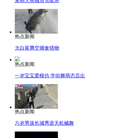
呆萌大熊猫滑雪取乐
热点新闻
大白鲨腾空捕食猎物
热点新闻
一岁宝宝爱模仿 学街舞萌态百出
热点新闻
六岁男孩长城秀逆天机械舞