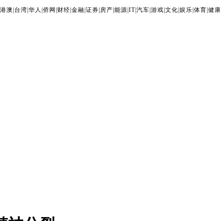
港澳
|
台湾
|
华人
|
侨网
|
财经
|
金融
|
证券
|
房产
|
能源
|
IT
|
汽车
|
游戏
|
文化
|
娱乐
|
体育
|
健康