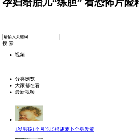
孕妇给胎儿“练胆” 看恐怖片险
搜 索
视频
分类浏览
大家都在看
最新视频
1岁男孩1个月吃15根胡萝卜全身发黄