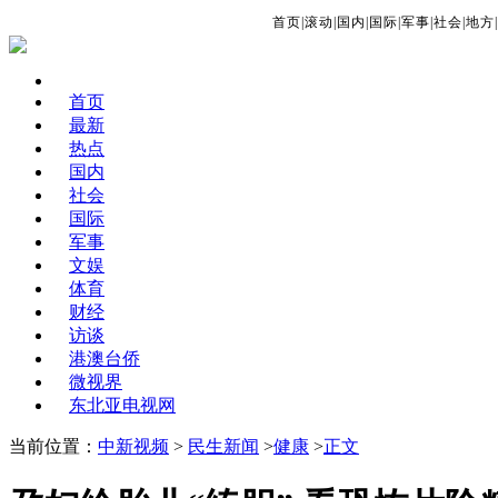
首页
|
滚动
|
国内
|
国际
|
军事
|
社会
|
地方
|
首页
最新
热点
国内
社会
国际
军事
文娱
体育
财经
访谈
港澳台侨
微视界
东北亚电视网
当前位置：
中新视频
>
民生新闻
>
健康
>
正文