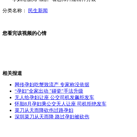
分类名称：
民生新闻
女子挪公款养流浪猫 网友帮凑22万
您看完该视频的心情
余光中为杭州"断桥残雪"赋诗
相关报道
李嘉诚出资千万支持广东妇女项目
网传孕妇吃蟹致流产 专家称没依据
“孕妇”全家出动 "碰瓷"手法升级
无人给孕妇让座 公交司机发飙拒发车
怀胎8月孕妇乘公交无人让座 司机拒绝发车
美称访菲航母未穿过黄岩岛海域
菜刀从天而降砍伤过路孕妇
深圳菜刀从天而降 路过孕妇被砍伤