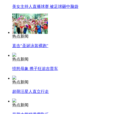
美女主持人直播球赛 被足球砸中脑袋
热点新闻
直击"圣诞泳装裸跑"
热点新闻
愤怒母象 携子狂追吉普车
热点新闻
超萌汪星人直立行走
热点新闻