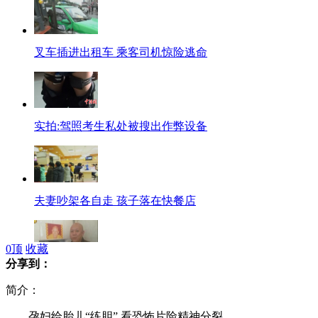
叉车插进出租车 乘客司机惊险逃命
实拍:驾照考生私处被搜出作弊设备
夫妻吵架各自走 孩子落在快餐店
0
顶
收藏
分享到：
公司设发泄室 老板头像做靶子
简介：
孕妇给胎儿“练胆” 看恐怖片险精神分裂