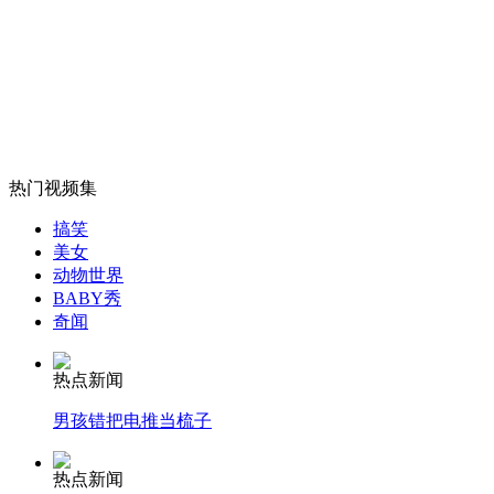
公司被曝员工上厕所每月扣10元
山西运城恶犬咬伤多人 警民合力深夜将其击毙
热门视频集
女孩北京地铁殴打老人 痛下狠手拳打脚踢
搞笑
美女
动物世界
无痛分娩是否安全 医生回应
BABY秀
奇闻
外交部：反对强权政治霸凌主义
热点新闻
男孩错把电推当梳子
外交部：有关国家言论片面不公正
热点新闻