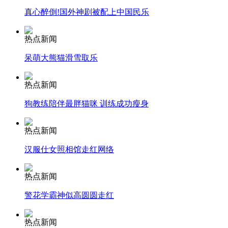
真心醉倒!国外神剧被配上中国民乐
安徽一实载49人客车翻车
热点新闻
呆萌大熊猫滑雪取乐
走！跟着总书记去植树
热点新闻
狗教练陪伴最胖猫咪 训练成功瘦身
消防员救轻生者
花炮节热闹非凡
减压"枕头大战"
热点新闻
汉服仕女照相馆走红网络
纽约上演“枕头大战”
热点新闻
警花学霸神似高圆圆走红
司机酒驾遇交警 急速倒车逃窜
热点新闻