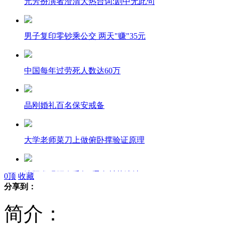
元芳扮演者澄清大热台词:剧中无此句
男子复印零钞乘公交 两天"赚"35元
中国每年过劳死人数达60万
晶刚婚礼百名保安戒备
大学老师菜刀上做俯卧撑验证原理
沈阳发现距今千年"辽金村落遗址"
0
顶
收藏
分享到：
简介：
网友冒死拍摄恐怖雪崩现场