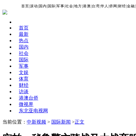
首页
|
滚动
|
国内
|
国际
|
军事
|
社会
|
地方
|
港澳
|
台湾
|
华人
|
侨网
|
财经
|
金融
|
首页
最新
热点
国内
社会
国际
军事
文娱
体育
财经
访谈
港澳台侨
微视界
东北亚电视网
当前位置：
中新视频
>
国际新闻
>
正文