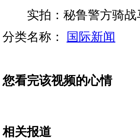
实拍：秘鲁警方骑战马
29岁淘宝店主补货途中过劳死
分类名称：
国际新闻
林书豪状态回升 火箭胜魔术
山西运城恶犬咬伤多人 警民合力深夜将其击毙
您看完该视频的心情
女孩北京地铁殴打老人 痛下狠手拳打脚踢
无痛分娩是否安全 医生回应
相关报道
外交部：反对强权政治霸凌主义