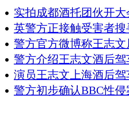
实拍成都酒托团伙开大
外交部：有关国家言论片面不公正
英警方正接触受害者搜
警方官方微博称王志文
安徽一实载49人客车翻车
警方介绍王志文酒后驾
演员王志文上海酒后驾
走！跟着总书记去植树
警方初步确认BBC性侵
消防员救轻生者
花炮节热闹非凡
减压"枕头大战"
纽约上演“枕头大战”