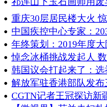
祁连山下玉石画师用废
重庆30层居民楼大火
中国疾控中心专家：203
年终策划：2019年度大陆
悼念冰桶挑战发起人 数百
韩国议会打起来了：选举
解放军驻香港部队发布三
CGTN记者王冠探访新疆