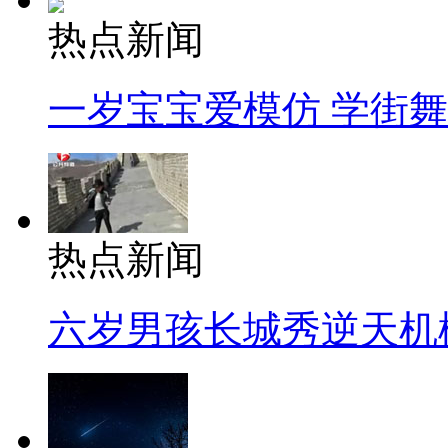
热点新闻
一岁宝宝爱模仿 学街
热点新闻
六岁男孩长城秀逆天机