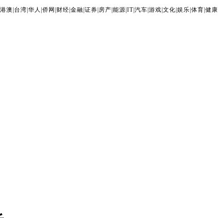
港澳
|
台湾
|
华人
|
侨网
|
财经
|
金融
|
证券
|
房产
|
能源
|
IT
|
汽车
|
游戏
|
文化
|
娱乐
|
体育
|
健康