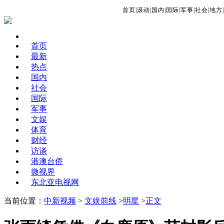
首页
|
滚动
|
国内
|
国际
|
军事
|
社会
|
地方
|
首页
最新
热点
国内
社会
国际
军事
文娱
体育
财经
访谈
港澳台侨
微视界
东北亚电视网
当前位置：
中新视频
>
文娱前线
>
明星
>
正文