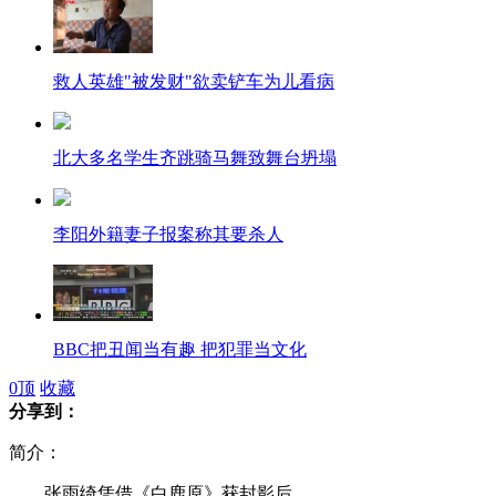
救人英雄"被发财"欲卖铲车为儿看病
北大多名学生齐跳骑马舞致舞台坍塌
李阳外籍妻子报案称其要杀人
BBC把丑闻当有趣 把犯罪当文化
0
顶
收藏
分享到：
温岭部分受虐儿童回到幼儿园上课
简介：
张雨绮凭借《白鹿原》获封影后