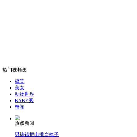
女孩北京地铁殴打老人 痛下狠手拳打脚踢
无痛分娩是否安全 医生回应
外交部：反对强权政治霸凌主义
外交部：有关国家言论片面不公正
热门视频集
搞笑
美女
动物世界
安徽一实载49人客车翻车
BABY秀
奇闻
热点新闻
走！跟着总书记去植树
男孩错把电推当梳子