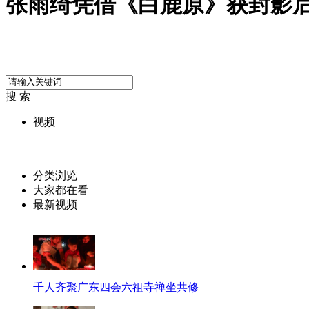
张雨绮凭借《白鹿原》获封影
搜 索
视频
分类浏览
大家都在看
最新视频
千人齐聚广东四会六祖寺禅坐共修