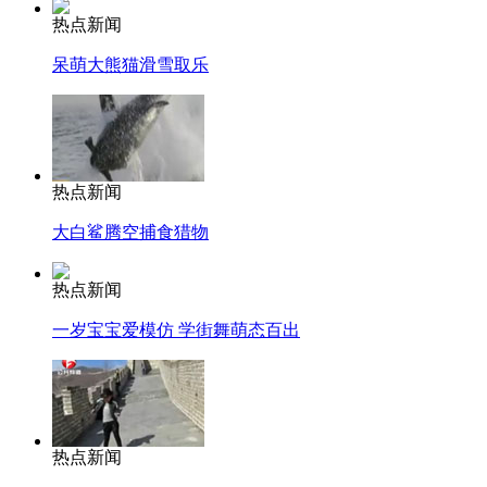
热点新闻
呆萌大熊猫滑雪取乐
热点新闻
大白鲨腾空捕食猎物
热点新闻
一岁宝宝爱模仿 学街舞萌态百出
热点新闻