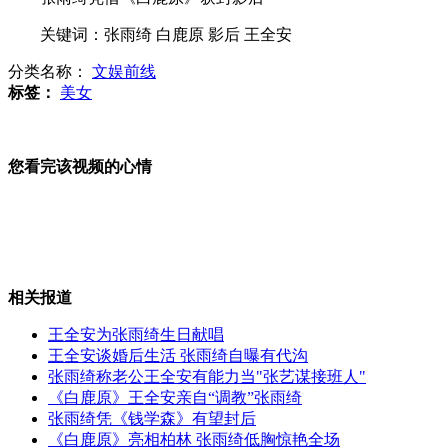
实拍谈判专家解救被劫持女童
关键词：张雨绮 白鹿原 影后 王全安
分类名称：
文娱前线
标签：
美女
实拍环卫工冒险车轮下"抢"垃圾
您看完该视频的心情
宁波环卫工人平均四天发生一起车祸
中华小姐环球大赛总决赛落幕
相关报道
王全安为张雨绮生日献唱
山西运城恶犬咬伤多人 警民合力深夜将其击毙
王全安谈婚后生活 张雨绮自曝有代沟
张雨绮称老公王全安有能力当"张艺谋接班人"
《白鹿原》王全安亲自“调教”张雨绮
张雨绮凭《钱学森》有望封后
《白鹿原》亮相柏林 张雨绮低胸惊艳全场