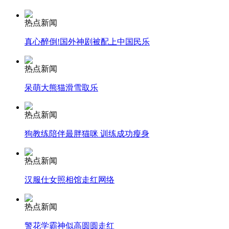
热点新闻
消防员救轻生者
花炮节热闹非凡
减压"枕头大战"
真心醉倒!国外神剧被配上中国民乐
热点新闻
纽约上演“枕头大战”
呆萌大熊猫滑雪取乐
热点新闻
司机酒驾遇交警 急速倒车逃窜
狗教练陪伴最胖猫咪 训练成功瘦身
热点新闻
汉服仕女照相馆走红网络
热点新闻
警花学霸神似高圆圆走红