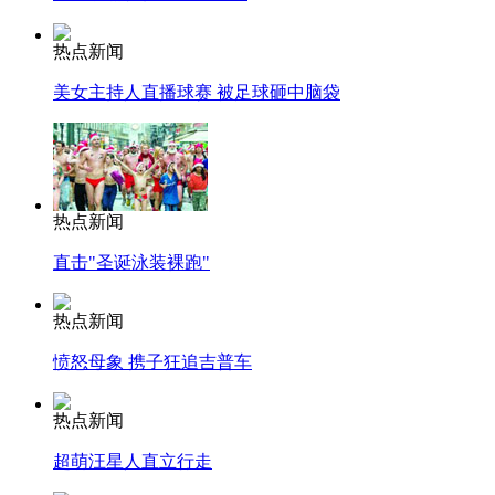
热点新闻
美女主持人直播球赛 被足球砸中脑袋
热点新闻
直击"圣诞泳装裸跑"
热点新闻
愤怒母象 携子狂追吉普车
热点新闻
超萌汪星人直立行走