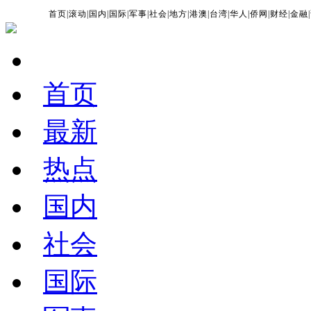
首页
|
滚动
|
国内
|
国际
|
军事
|
社会
|
地方
|
港澳
|
台湾
|
华人
|
侨网
|
财经
|
金融
|
首页
最新
热点
国内
社会
国际