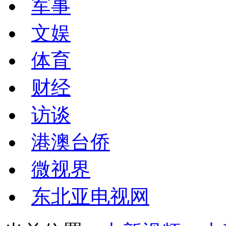
军事
文娱
体育
财经
访谈
港澳台侨
微视界
东北亚电视网