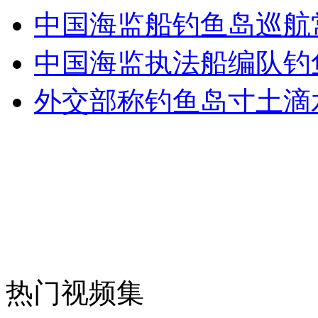
中国海监船钓鱼岛巡航
走！跟着总书记去植树
中国海监执法船编队钓
外交部称钓鱼岛寸土滴
消防员救轻生者
花炮节热闹非凡
减压"枕头大战"
纽约上演“枕头大战”
司机酒驾遇交警 急速倒车逃窜
热门视频集