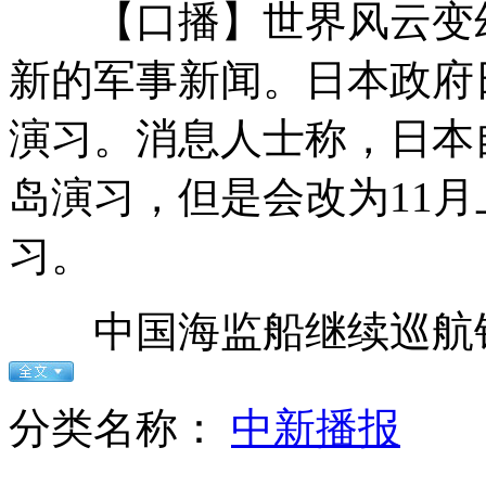
【口播】世界风云变幻
飓风"桑迪"掠过海地 51人丧生
新的军事新闻。日本政府
演习。消息人士称，日本
连续持枪抢劫 桂林独行劫匪落法网
岛演习，但是会改为11
习。
琼州海峡停航50余小时后恢复通航
中国海监船继续巡航钓
俄失踪货轮“阿穆尔号”仍未找到
分类名称：
中新播报
山西运城恶犬咬伤多人 警民合力深夜将其击毙