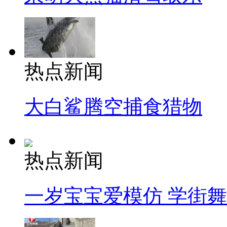
热点新闻
大白鲨腾空捕食猎物
热点新闻
一岁宝宝爱模仿 学街