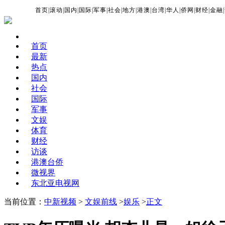
首页
|
滚动
|
国内
|
国际
|
军事
|
社会
|
地方
|
港澳
|
台湾
|
华人
|
侨网
|
财经
|
金融
|
首页
最新
热点
国内
社会
国际
军事
文娱
体育
财经
访谈
港澳台侨
微视界
东北亚电视网
当前位置：
中新视频
>
文娱前线
>
娱乐
>
正文