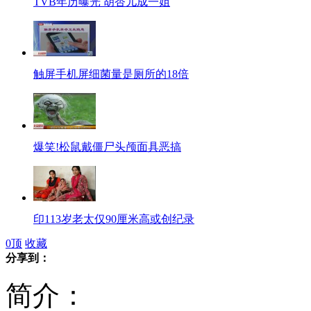
TVB年历曝光 胡杏儿成一姐
触屏手机屏细菌量是厕所的18倍
爆笑!松鼠戴僵尸头颅面具恶搞
印113岁老太仅90厘米高或创纪录
0
顶
收藏
分享到：
简介：
小伙被困车底 路人抬起公交车