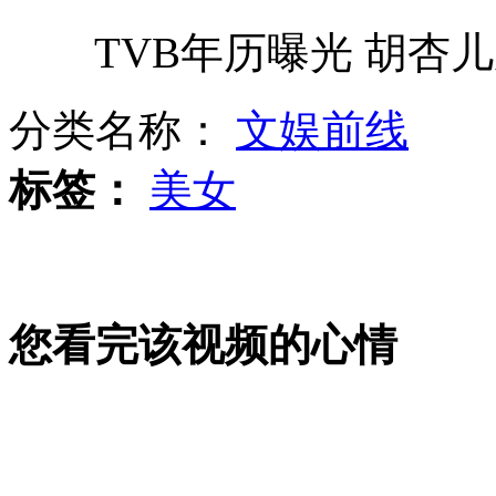
TVB年历曝光 胡杏儿
三峡175米实验性蓄水冲刺成功
分类名称：
文娱前线
标签：
美女
太空拍摄桑迪真面目 风眼清晰可见
村民被黑熊追逐大喊"唉呀妈呀"
您看完该视频的心情
实拍桑迪登陆新泽西 洪水涌入街道