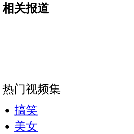
山西运城恶犬咬伤多人 警民合力深夜将其击毙
相关报道
女孩北京地铁殴打老人 痛下狠手拳打脚踢
无痛分娩是否安全 医生回应
外交部：反对强权政治霸凌主义
热门视频集
外交部：有关国家言论片面不公正
搞笑
美女
安徽一实载49人客车翻车