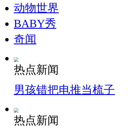
动物世界
BABY秀
走！跟着总书记去植树
奇闻
消防员救轻生者
花炮节热闹非凡
减压"枕头大战"
热点新闻
纽约上演“枕头大战”
男孩错把电推当梳子
司机酒驾遇交警 急速倒车逃窜
热点新闻