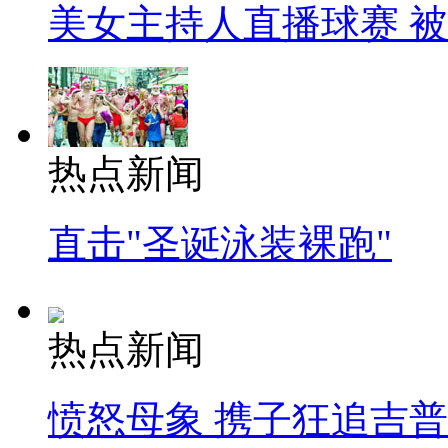
美女主持人直播球赛 
热点新闻
直击"圣诞泳装裸跑"
热点新闻
愤怒母象 携子狂追吉