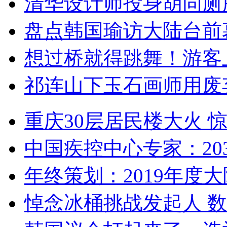
清华设计师投身胡同厕
盘点韩国瑜访大陆台前
想过桥就得跳舞！游客
祁连山下玉石画师用废
重庆30层居民楼大火
中国疾控中心专家：203
年终策划：2019年度大陆
悼念冰桶挑战发起人 数百