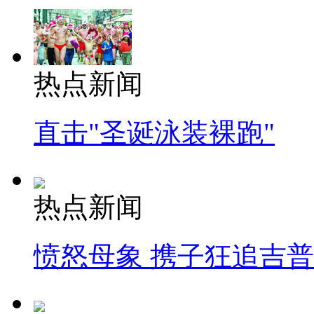
热点新闻
直击"圣诞泳装裸跑"
热点新闻
愤怒母象 携子狂追吉