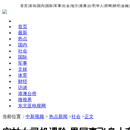
首页
|
滚动
|
国内
|
国际
|
军事
|
社会
|
地方
|
港澳
|
台湾
|
华人
|
侨网
|
财经
|
金融
|
首页
最新
热点
国内
社会
国际
军事
文娱
体育
财经
访谈
港澳台侨
微视界
东北亚电视网
当前位置：
中新视频
>
热点新闻
>
社会
>
正文