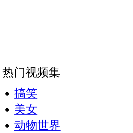
外交部：反对强权政治霸凌主义
外交部：有关国家言论片面不公正
安徽一实载49人客车翻车
热门视频集
搞笑
走！跟着总书记去植树
美女
消防员救轻生者
花炮节热闹非凡
减压"枕头大战"
动物世界