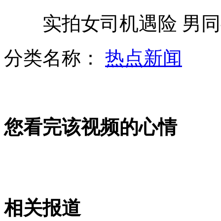
濮存昕为女儿15万拍下孙杨游泳课
实拍女司机遇险 男同
广州将组3万人规模辅警取代治安联防
分类名称：
热点新闻
桑迪强势袭美 新泽西防洪堤遇险
您看完该视频的心情
山西运城恶犬咬伤多人 警民合力深夜将其击毙
女孩北京地铁殴打老人 痛下狠手拳打脚踢
相关报道
无痛分娩是否安全 医生回应