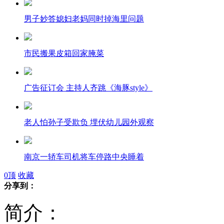
男子妙答媳妇老妈同时掉海里问题
市民搬果皮箱回家腌菜
广告征订会 主持人齐跳《海豚style》
老人怕孙子受欺负 埋伏幼儿园外观察
南京一轿车司机将车停路中央睡着
0
顶
收藏
分享到：
大学生开宝马X6送外卖河粉
简介：