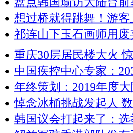
盘点韩国瑜访大陆台前
想过桥就得跳舞！游客
祁连山下玉石画师用废
重庆30层居民楼大火
中国疾控中心专家：203
年终策划：2019年度大陆
悼念冰桶挑战发起人 数百
韩国议会打起来了：选举