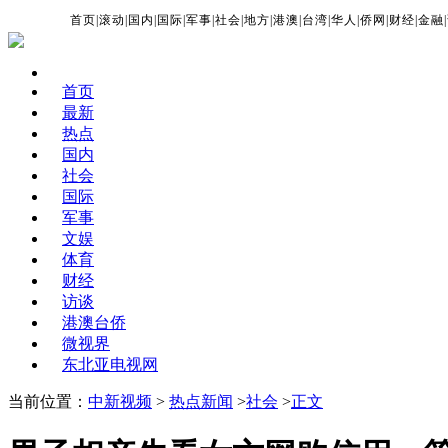
首页
|
滚动
|
国内
|
国际
|
军事
|
社会
|
地方
|
港澳
|
台湾
|
华人
|
侨网
|
财经
|
金融
|
首页
最新
热点
国内
社会
国际
军事
文娱
体育
财经
访谈
港澳台侨
微视界
东北亚电视网
当前位置：
中新视频
>
热点新闻
>
社会
>
正文