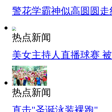
警花学霸神似高圆圆走
热点新闻
美女主持人直播球赛 
热点新闻
直击"圣诞泳装裸跑"