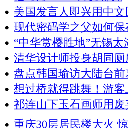
美国发言人即兴用中文
现代密码学之父如何保
“中华赏樱胜地”无锡
清华设计师投身胡同厕
盘点韩国瑜访大陆台前
想过桥就得跳舞！游客
祁连山下玉石画师用废
重庆30层居民楼大火