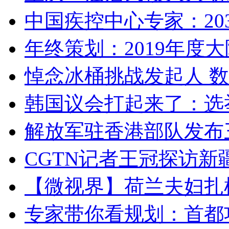
中国疾控中心专家：203
年终策划：2019年度大陆
悼念冰桶挑战发起人 数百
韩国议会打起来了：选举
解放军驻香港部队发布三
CGTN记者王冠探访新疆
【微视界】荷兰夫妇扎根青
专家带你看规划：首都功