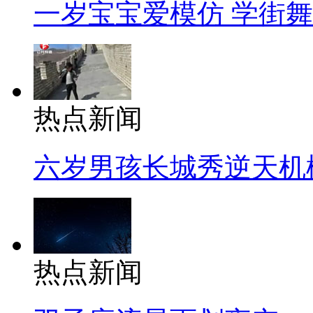
一岁宝宝爱模仿 学街
热点新闻
六岁男孩长城秀逆天机
热点新闻