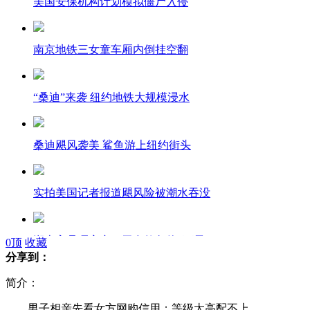
美国安保机构计划模拟僵尸入侵
南京地铁三女童车厢内倒挂空翻
“桑迪”来袭 纽约地铁大规模浸水
桑迪飓风袭美 鲨鱼游上纽约街头
实拍美国记者报道飓风险被潮水吞没
湖南官员晒家产：无存款欠债4万元
0
顶
收藏
分享到：
简介：
山西副局长被指多辆豪车 纪委否认
男子相亲先看女方网购信用：等级太高配不上