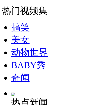
外交部：反对强权政治霸凌主义
热门视频集
外交部：有关国家言论片面不公正
搞笑
美女
安徽一实载49人客车翻车
动物世界
BABY秀
走！跟着总书记去植树
奇闻
消防员救轻生者
花炮节热闹非凡
减压"枕头大战"
热点新闻