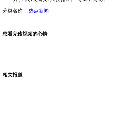
分类名称：
热点新闻
纽约皇后区大火 现场如战场废墟
您看完该视频的心情
为给县领导家人让地 镇领导率百人强拆
山西运城恶犬咬伤多人 警民合力深夜将其击毙
相关报道
女孩北京地铁殴打老人 痛下狠手拳打脚踢
无痛分娩是否安全 医生回应