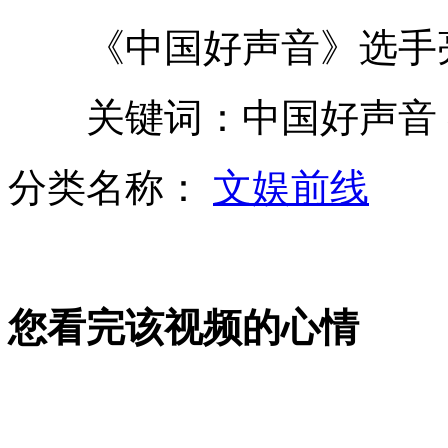
司机提醒熟睡乘客到站反遭打暴打
《中国好声音》选手亮
关键词：中国好声音 
美高调秀装备 核潜艇潜伏中国周边
分类名称：
文娱前线
英中学给学生偷打避孕针家长不满
150名军官集体相亲 大跳江南Style
您看完该视频的心情
监控实拍幼儿园教师针扎多名幼童
山西运城恶犬咬伤多人 警民合力深夜将其击毙