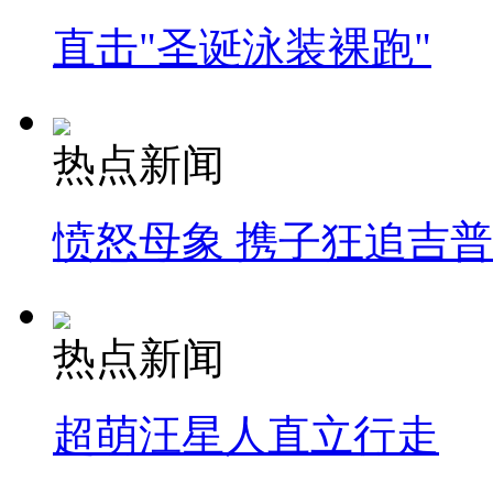
直击"圣诞泳装裸跑"
热点新闻
愤怒母象 携子狂追吉
热点新闻
超萌汪星人直立行走