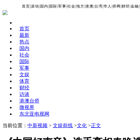
首页
|
滚动
|
国内
|
国际
|
军事
|
社会
|
地方
|
港澳
|
台湾
|
华人
|
侨网
|
财经
|
金融
|
首页
最新
热点
国内
社会
国际
军事
文娱
体育
财经
访谈
港澳台侨
微视界
东北亚电视网
当前位置：
中新视频
>
文娱前线
>
文化
>
正文