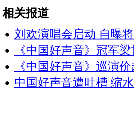
相关报道
女孩北京地铁殴打老人 痛下狠手拳打脚踢
刘欢演唱会启动 自曝将
无痛分娩是否安全 医生回应
《中国好声音》冠军梁
《中国好声音》巡演价超
外交部：反对强权政治霸凌主义
中国好声音遭吐槽 缩水
外交部：有关国家言论片面不公正
安徽一实载49人客车翻车