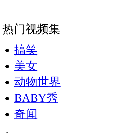
走！跟着总书记去植树
热门视频集
消防员救轻生者
花炮节热闹非凡
减压"枕头大战"
搞笑
美女
纽约上演“枕头大战”
动物世界
司机酒驾遇交警 急速倒车逃窜
BABY秀
奇闻