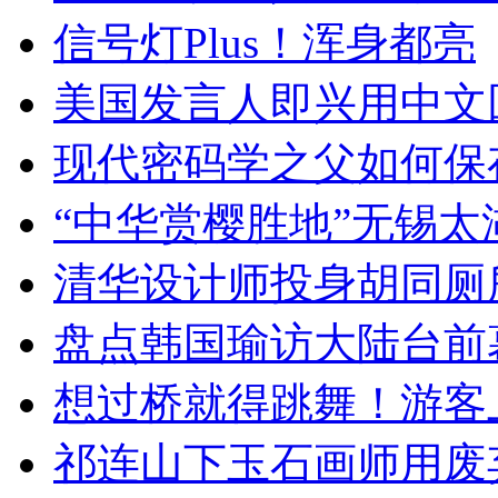
信号灯Plus！浑身都亮
美国发言人即兴用中文
现代密码学之父如何保
“中华赏樱胜地”无锡
清华设计师投身胡同厕
盘点韩国瑜访大陆台前
想过桥就得跳舞！游客
祁连山下玉石画师用废