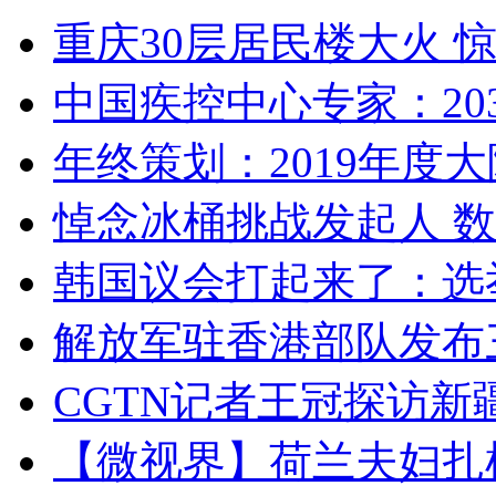
重庆30层居民楼大火
中国疾控中心专家：203
年终策划：2019年度大陆
悼念冰桶挑战发起人 数百
韩国议会打起来了：选举
解放军驻香港部队发布三
CGTN记者王冠探访新疆
【微视界】荷兰夫妇扎根青