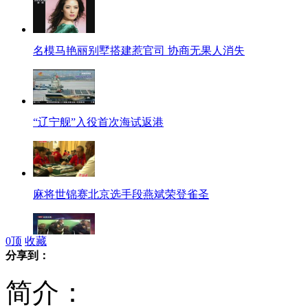
名模马艳丽别墅搭建惹官司 协商无果人消失
“辽宁舰”入役首次海试返港
麻将世锦赛北京选手段燕斌荣登雀圣
0
顶
收藏
分享到：
匈牙利手机大盗地铁闪电作案被拍
简介：