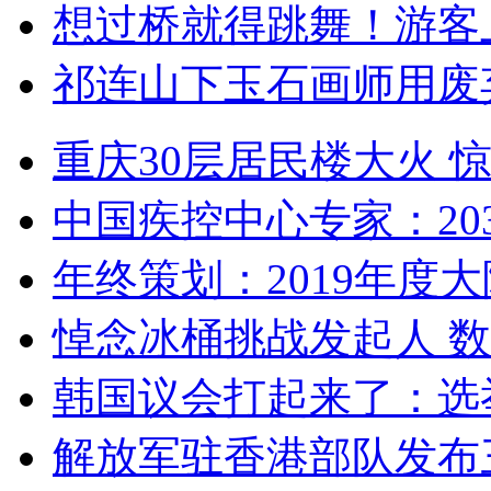
想过桥就得跳舞！游客
祁连山下玉石画师用废
重庆30层居民楼大火
中国疾控中心专家：203
年终策划：2019年度大陆
悼念冰桶挑战发起人 数百
韩国议会打起来了：选举
解放军驻香港部队发布三