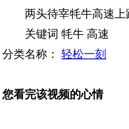
女子快递10台电脑5台变石头
两头待宰牦牛高速上
孙燕姿荣升妈妈喜得贵子
关键词 牦牛 高速
分类名称：
轻松一刻
温岭虐童受害家长集体上门讨说法
日本有意为自卫队配"鱼鹰"运输机
您看完该视频的心情
乔布斯生前设计私人游艇首次亮相