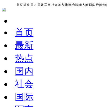
首页
|
滚动
|
国内
|
国际
|
军事
|
社会
|
地方
|
港澳
|
台湾
|
华人
|
侨网
|
财经
|
金融
|
首页
最新
热点
国内
社会
国际