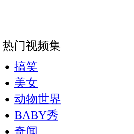
安徽一实载49人客车翻车
走！跟着总书记去植树
热门视频集
消防员救轻生者
花炮节热闹非凡
减压"枕头大战"
搞笑
美女
纽约上演“枕头大战”
动物世界
BABY秀
司机酒驾遇交警 急速倒车逃窜
奇闻