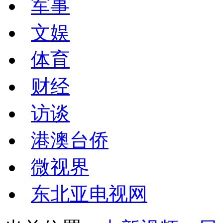
军事
文娱
体育
财经
访谈
港澳台侨
微视界
东北亚电视网