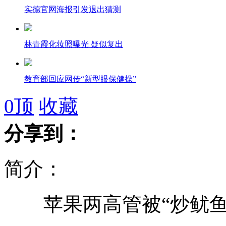
实德官网海报引发退出猜测
林青霞化妆照曝光 疑似复出
教育部回应网传“新型眼保健操”
0
顶
收藏
哥伦比亚毒枭“我的血”在阿根廷落网
分享到：
红十字会改革试点初步确定青海四川
简介：
赵本山花亿元建二人转剧场 刘德华将捧场
苹果两高管被“炒鱿鱼”
贾乃亮带女儿做检查 称当奶爸特幸福