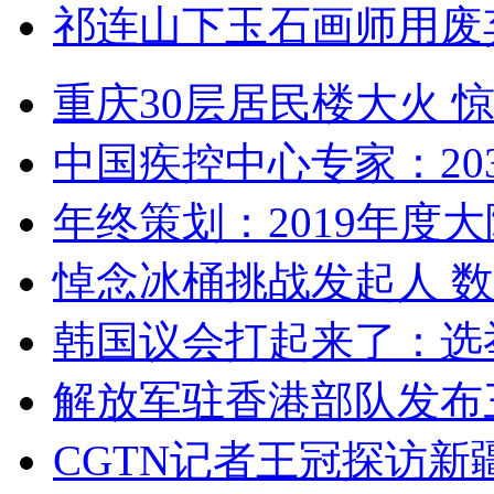
祁连山下玉石画师用废
重庆30层居民楼大火
中国疾控中心专家：203
年终策划：2019年度大陆
悼念冰桶挑战发起人 数百
韩国议会打起来了：选举
解放军驻香港部队发布三
CGTN记者王冠探访新疆