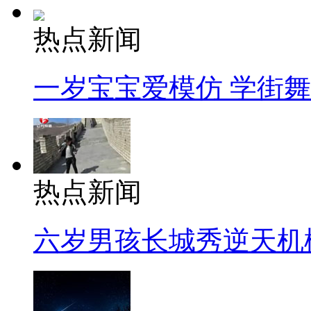
热点新闻
一岁宝宝爱模仿 学街
热点新闻
六岁男孩长城秀逆天机