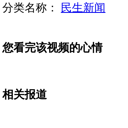
分类名称：
民生新闻
山西运城恶犬咬伤多人 警民合力深夜将其击毙
您看完该视频的心情
女孩北京地铁殴打老人 痛下狠手拳打脚踢
无痛分娩是否安全 医生回应
外交部：反对强权政治霸凌主义
相关报道
外交部：有关国家言论片面不公正