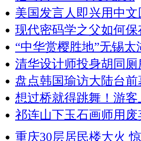
美国发言人即兴用中文
现代密码学之父如何保
“中华赏樱胜地”无锡
清华设计师投身胡同厕
盘点韩国瑜访大陆台前
想过桥就得跳舞！游客
祁连山下玉石画师用废
重庆30层居民楼大火