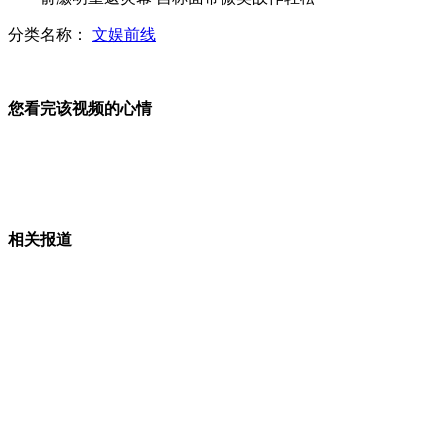
哈尔滨白菜六七分一斤 农民存菜不忍卖
分类名称：
文娱前线
您看完该视频的心情
南宁辣椒3毛1斤卖不动
实拍桑迪袭美 大树瞬间连根拔起
相关报道
王石婚变捧火"EMBA"圈
山西运城恶犬咬伤多人 警民合力深夜将其击毙