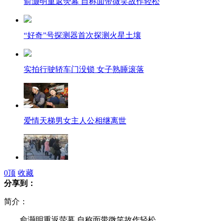
俞灏明重返荧幕 自称面带微笑故作轻松
“好奇”号探测器首次探测火星土壤
实拍行驶轿车门没锁 女子熟睡滚落
爱情天梯男女主人公相继离世
桑迪过后纽约市民步行外出
0
顶
收藏
分享到：
简介：
俞灏明重返荧幕 自称面带微笑故作轻松