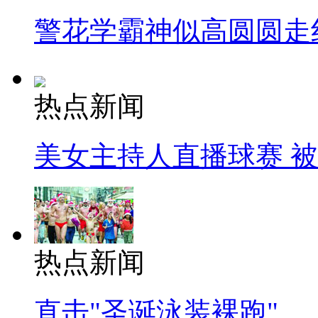
警花学霸神似高圆圆走
热点新闻
美女主持人直播球赛 
热点新闻
直击"圣诞泳装裸跑"