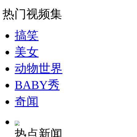
热门视频集
女孩北京地铁殴打老人 痛下狠手拳打脚踢
搞笑
无痛分娩是否安全 医生回应
美女
外交部：反对强权政治霸凌主义
动物世界
外交部：有关国家言论片面不公正
BABY秀
奇闻
安徽一实载49人客车翻车
热点新闻