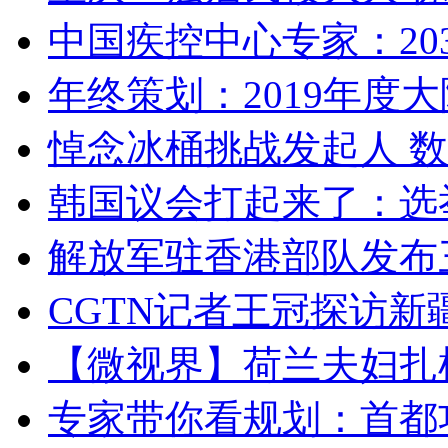
中国疾控中心专家：203
年终策划：2019年度大陆
悼念冰桶挑战发起人 数百
韩国议会打起来了：选举
解放军驻香港部队发布三
CGTN记者王冠探访新疆
【微视界】荷兰夫妇扎根青
专家带你看规划：首都功