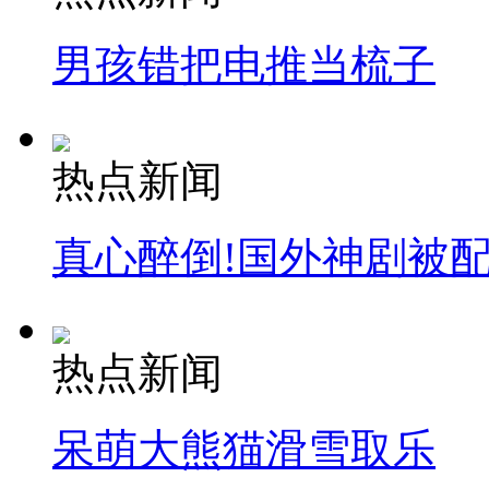
走！跟着总书记去植树
男孩错把电推当梳子
消防员救轻生者
花炮节热闹非凡
减压"枕头大战"
热点新闻
纽约上演“枕头大战”
真心醉倒!国外神剧被
司机酒驾遇交警 急速倒车逃窜
热点新闻
呆萌大熊猫滑雪取乐