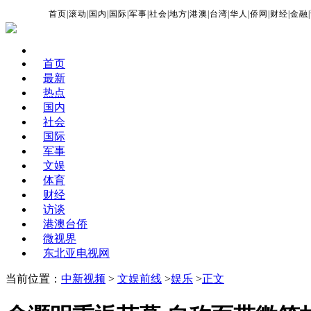
首页
|
滚动
|
国内
|
国际
|
军事
|
社会
|
地方
|
港澳
|
台湾
|
华人
|
侨网
|
财经
|
金融
|
首页
最新
热点
国内
社会
国际
军事
文娱
体育
财经
访谈
港澳台侨
微视界
东北亚电视网
当前位置：
中新视频
>
文娱前线
>
娱乐
>
正文