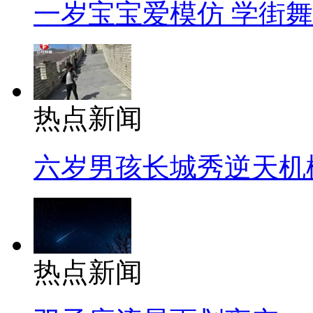
一岁宝宝爱模仿 学街
热点新闻
六岁男孩长城秀逆天机
热点新闻