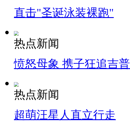
直击"圣诞泳装裸跑"
热点新闻
愤怒母象 携子狂追吉
热点新闻
超萌汪星人直立行走