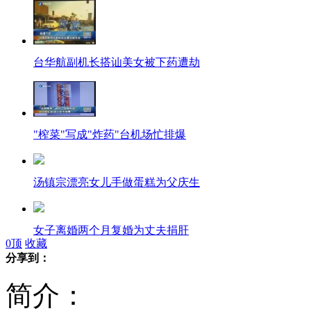
台华航副机长搭讪美女被下药遭劫
"榨菜"写成"炸药"台机场忙排爆
汤镇宗漂亮女儿手做蛋糕为父庆生
女子离婚两个月复婚为丈夫捐肝
0
顶
收藏
分享到：
大学生开发ATM监控系统 遮脸取钱自动报警
简介：