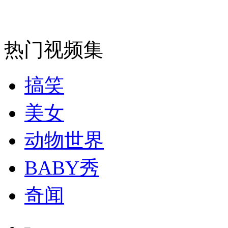
热门视频集
纽约上演“枕头大战”
搞笑
司机酒驾遇交警 急速倒车逃窜
美女
动物世界
BABY秀
奇闻