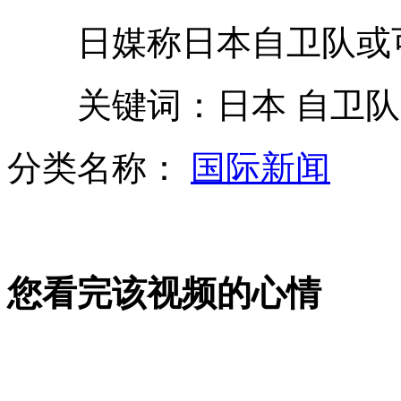
张艺谋韩国获博士学位 现场秀书法
日媒称日本自卫队或可
美女撞车身亡 最后微博称“好醉还得开回家”
关键词：日本 自卫队 
街头电线杆现“通缉令” 寻一见钟情姑娘
分类名称：
国际新闻
90后宿管阿姨走红网络
山西运城恶犬咬伤多人 警民合力深夜将其击毙
您看完该视频的心情
女孩北京地铁殴打老人 痛下狠手拳打脚踢