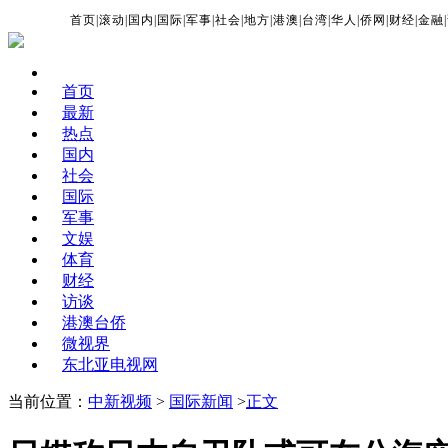
首页
|
滚动
|
国内
|
国际
|
军事
|
社会
|
地方
|
港澳
|
台湾
|
华人
|
侨网
|
财经
|
金融
|
首页
最新
热点
国内
社会
国际
军事
文娱
体育
财经
访谈
港澳台侨
微视界
东北亚电视网
当前位置：
中新视频
>
国际新闻
>
正文