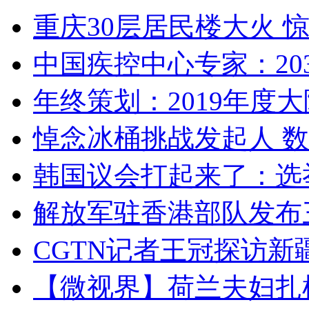
重庆30层居民楼大火
中国疾控中心专家：203
年终策划：2019年度大陆
悼念冰桶挑战发起人 数百
韩国议会打起来了：选举
解放军驻香港部队发布三
CGTN记者王冠探访新疆
【微视界】荷兰夫妇扎根青