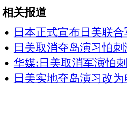
无痛分娩是否安全 医生回应
相关报道
外交部：反对强权政治霸凌主义
日本正式宣布日美联合
日美取消夺岛演习怕刺
外交部：有关国家言论片面不公正
华媒:日美取消军演怕
日美实地夺岛演习改为
安徽一实载49人客车翻车
走！跟着总书记去植树
消防员救轻生者
花炮节热闹非凡
减压"枕头大战"