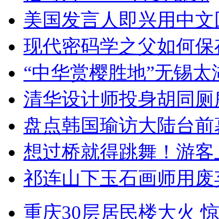
美国发言人即兴用中文
现代密码学之父如何保
“中华赏樱胜地”无锡
清华设计师投身胡同厕
盘点韩国瑜访大陆台前
想过桥就得跳舞！游客
祁连山下玉石画师用废
重庆30层居民楼大火