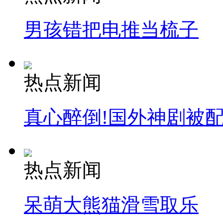
消防员救轻生者
花炮节热闹非凡
减压"枕头大战"
男孩错把电推当梳子
纽约上演“枕头大战”
热点新闻
司机酒驾遇交警 急速倒车逃窜
真心醉倒!国外神剧被
热点新闻
呆萌大熊猫滑雪取乐