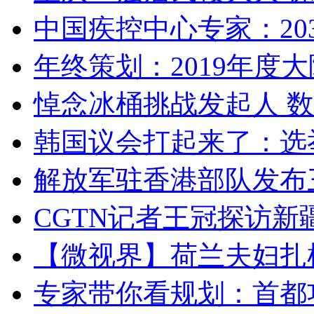
中国疾控中心专家：203
年终策划：2019年度大陆
悼念冰桶挑战发起人 数百
韩国议会打起来了：选举
解放军驻香港部队发布三
CGTN记者王冠探访新疆
【微视界】荷兰夫妇扎根青
专家带你看规划：首都功