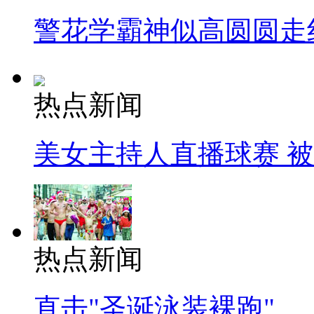
警花学霸神似高圆圆走
热点新闻
美女主持人直播球赛 
热点新闻
直击"圣诞泳装裸跑"