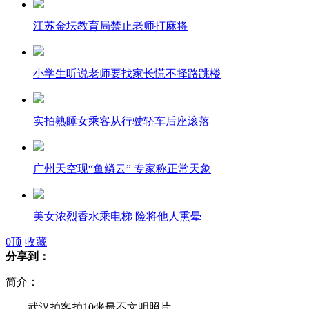
江苏金坛教育局禁止老师打麻将
小学生听说老师要找家长慌不择路跳楼
实拍熟睡女乘客从行驶轿车后座滚落
广州天空现“鱼鳞云” 专家称正常天象
美女浓烈香水乘电梯 险将他人熏晕
0
顶
收藏
分享到：
简介：
梅葆玖"接班"不易:努力培养"下一代"
武汉拍客拍10张最不文明照片