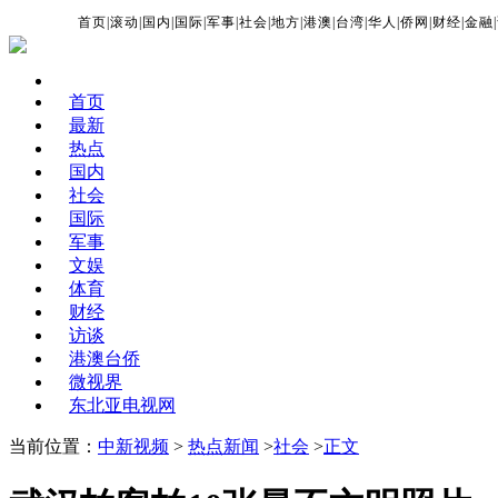
首页
|
滚动
|
国内
|
国际
|
军事
|
社会
|
地方
|
港澳
|
台湾
|
华人
|
侨网
|
财经
|
金融
|
首页
最新
热点
国内
社会
国际
军事
文娱
体育
财经
访谈
港澳台侨
微视界
东北亚电视网
当前位置：
中新视频
>
热点新闻
>
社会
>
正文