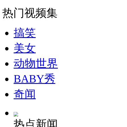
热门视频集
无痛分娩是否安全 医生回应
搞笑
外交部：反对强权政治霸凌主义
美女
外交部：有关国家言论片面不公正
动物世界
BABY秀
安徽一实载49人客车翻车
奇闻
走！跟着总书记去植树
热点新闻