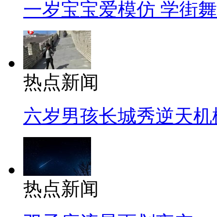
一岁宝宝爱模仿 学街
热点新闻
六岁男孩长城秀逆天机
热点新闻