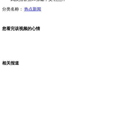
分类名称：
热点新闻
武汉拍客拍10张最不文明照片
您看完该视频的心情
气候变化加剧 香蕉或成人类主食
相关报道
疑似80后辣妈酒驾车祸相关视频曝光
山西运城恶犬咬伤多人 警民合力深夜将其击毙
女孩北京地铁殴打老人 痛下狠手拳打脚踢