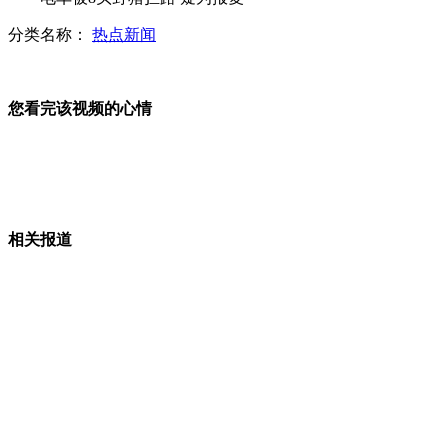
分类名称：
热点新闻
日媒:日本自卫队加紧实兵演练
您看完该视频的心情
实拍客车坠落山崖 安全带救命
相关报道
美“气象武器”试验曾致死7万余人
苹果地图将改“独岛”为“竹岛”