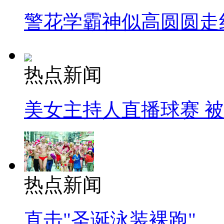
警花学霸神似高圆圆走
热点新闻
美女主持人直播球赛 
热点新闻
直击"圣诞泳装裸跑"