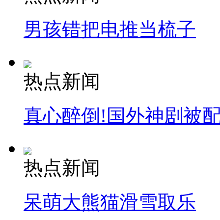
男孩错把电推当梳子
走！跟着总书记去植树
热点新闻
消防员救轻生者
花炮节热闹非凡
减压"枕头大战"
真心醉倒!国外神剧被
纽约上演“枕头大战”
热点新闻
司机酒驾遇交警 急速倒车逃窜
呆萌大熊猫滑雪取乐