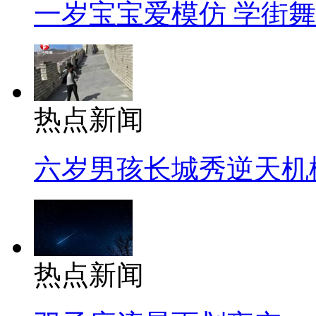
一岁宝宝爱模仿 学街
热点新闻
六岁男孩长城秀逆天机
热点新闻