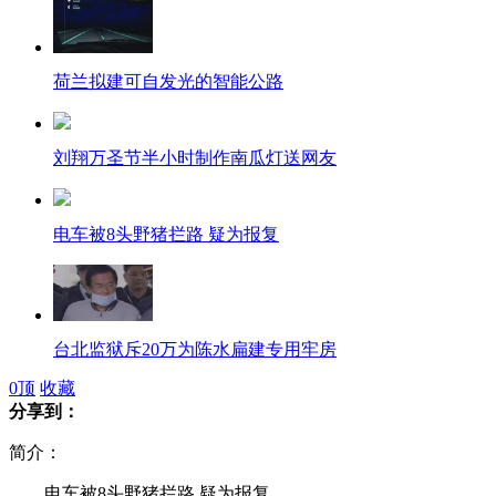
荷兰拟建可自发光的智能公路
刘翔万圣节半小时制作南瓜灯送网友
电车被8头野猪拦路 疑为报复
台北监狱斥20万为陈水扁建专用牢房
0
顶
收藏
分享到：
简介：
马德里万圣节音乐会踩踏事故致3死
电车被8头野猪拦路 疑为报复