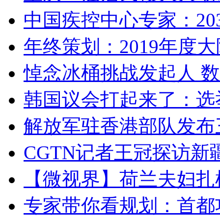
中国疾控中心专家：203
年终策划：2019年度大陆
悼念冰桶挑战发起人 数百
韩国议会打起来了：选举
解放军驻香港部队发布三
CGTN记者王冠探访新疆
【微视界】荷兰夫妇扎根青
专家带你看规划：首都功