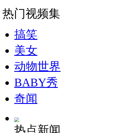
山西运城恶犬咬伤多人 警民合力深夜将其击毙
热门视频集
搞笑
女孩北京地铁殴打老人 痛下狠手拳打脚踢
美女
无痛分娩是否安全 医生回应
动物世界
外交部：反对强权政治霸凌主义
BABY秀
奇闻
外交部：有关国家言论片面不公正
热点新闻
安徽一实载49人客车翻车