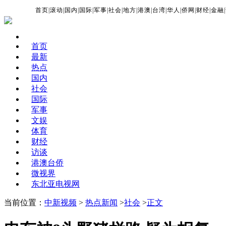
首页
|
滚动
|
国内
|
国际
|
军事
|
社会
|
地方
|
港澳
|
台湾
|
华人
|
侨网
|
财经
|
金融
|
首页
最新
热点
国内
社会
国际
军事
文娱
体育
财经
访谈
港澳台侨
微视界
东北亚电视网
当前位置：
中新视频
>
热点新闻
>
社会
>
正文