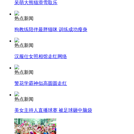
呆萌大熊猫滑雪取乐
热点新闻
纽约上演“枕头大战”
狗教练陪伴最胖猫咪 训练成功瘦身
热点新闻
司机酒驾遇交警 急速倒车逃窜
汉服仕女照相馆走红网络
热点新闻
警花学霸神似高圆圆走红
热点新闻
美女主持人直播球赛 被足球砸中脑袋