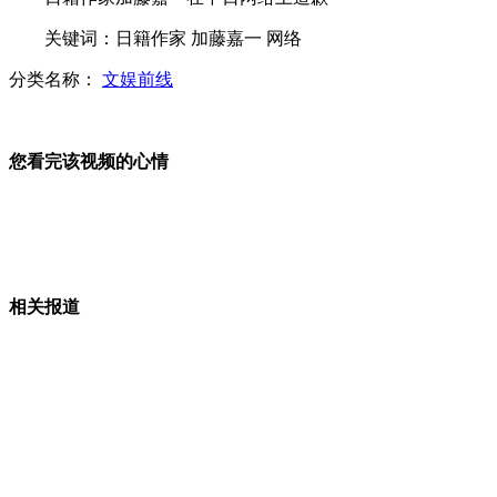
飓风重创纽约 美职篮明星也遭殃
关键词：日籍作家 加藤嘉一 网络
分类名称：
文娱前线
央视专访BBC性丑闻曝光者 曾是侦探
您看完该视频的心情
荷兰拟建可自发光的智能公路
相关报道
山西运城恶犬咬伤多人 警民合力深夜将其击毙
女孩北京地铁殴打老人 痛下狠手拳打脚踢