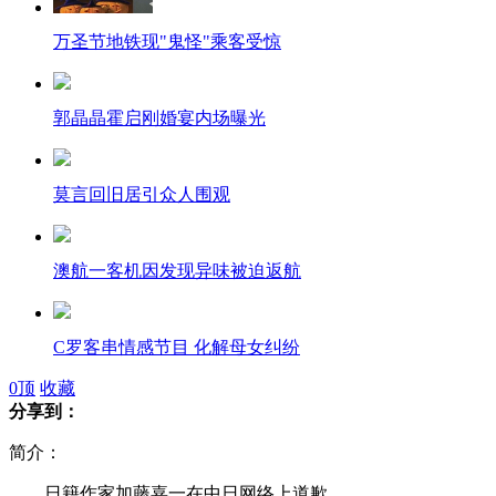
万圣节地铁现"鬼怪"乘客受惊
郭晶晶霍启刚婚宴内场曝光
莫言回旧居引众人围观
澳航一客机因发现异味被迫返航
C罗客串情感节目 化解母女纠纷
0
顶
收藏
分享到：
两栋“酒瓶”办公楼PK 哪个更雷人
简介：
日籍作家加藤嘉一在中日网络上道歉