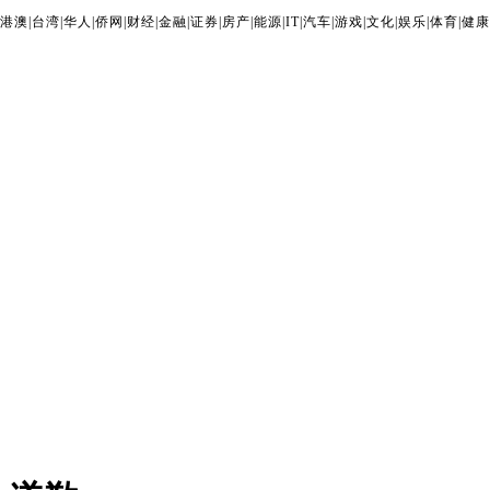
港澳
|
台湾
|
华人
|
侨网
|
财经
|
金融
|
证券
|
房产
|
能源
|
IT
|
汽车
|
游戏
|
文化
|
娱乐
|
体育
|
健康