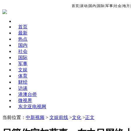
首页
|
滚动
|
国内
|
国际
|
军事
|
社会
|
地方
|
首页
最新
热点
国内
社会
国际
军事
文娱
体育
财经
访谈
港澳台侨
微视界
东北亚电视网
当前位置：
中新视频
>
文娱前线
>
文化
>
正文