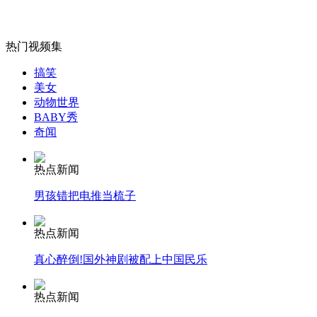
无痛分娩是否安全 医生回应
热门视频集
外交部：反对强权政治霸凌主义
搞笑
美女
外交部：有关国家言论片面不公正
动物世界
BABY秀
奇闻
热点新闻
安徽一实载49人客车翻车
男孩错把电推当梳子
热点新闻
走！跟着总书记去植树
真心醉倒!国外神剧被配上中国民乐
热点新闻
消防员救轻生者
花炮节热闹非凡
减压"枕头大战"