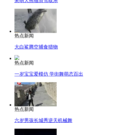
呆萌大熊猫滑雪取乐
热点新闻
大白鲨腾空捕食猎物
热点新闻
一岁宝宝爱模仿 学街舞萌态百出
热点新闻
六岁男孩长城秀逆天机械舞