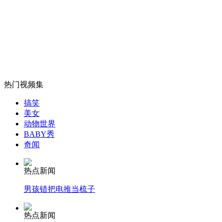
“假警察”盘问真警察当场被抓
山西运城恶犬咬伤多人 警民合力深夜将其击毙
热门视频集
女孩北京地铁殴打老人 痛下狠手拳打脚踢
搞笑
美女
无痛分娩是否安全 医生回应
动物世界
BABY秀
奇闻
外交部：反对强权政治霸凌主义
热点新闻
男孩错把电推当梳子
外交部：有关国家言论片面不公正
热点新闻