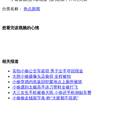
分类名称：
热点新闻
奥巴马想视察 纽约市长不给面子
您看完该视频的心情
监控实拍金店女老板泼盐酸吓跑歹徒
相关报道
实拍小偷公交车盗窃 男子出手夺回现金
劫匪抢金店 店员用门锁将其击退
大胆小偷摄像头店偷窃 全程被拍
小偷突感内急返回犯案地点上厕所被抓
小偷遇到太极高手连刀带鞋全被打飞
大三女生手机被偷大吼
小偷
还手机倒贴车费
小偷偷走钱留字条 称“大家都不容易”
美国姐妹拍下"桑迪"登陆震撼场景