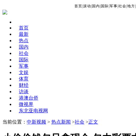
首页
|
滚动
|
国内
|
国际
|
军事
|
社会
|
地方
|
首页
最新
热点
国内
社会
国际
军事
文娱
体育
财经
访谈
港澳台侨
微视界
东北亚电视网
当前位置：
中新视频
>
热点新闻
>
社会
>
正文