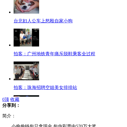
台北妇人公车上怒殴自家小狗
拍客：广州地铁青年痛斥脱鞋乘客全过程
拍客：珠海招聘空姐美女排排站
0
顶
收藏
分享到：
简介：
实拍国际杂技节金奖节目<飞轮炫技>
小偷偷钱包只拿现金 包内彩票中570万大奖