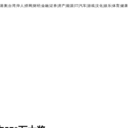
港澳
|
台湾
|
华人
|
侨网
|
财经
|
金融
|
证券
|
房产
|
能源
|
IT
|
汽车
|
游戏
|
文化
|
娱乐
|
体育
|
健康