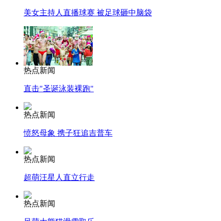
美女主持人直播球赛 被足球砸中脑袋
热点新闻
直击"圣诞泳装裸跑"
热点新闻
愤怒母象 携子狂追吉普车
热点新闻
超萌汪星人直立行走
热点新闻