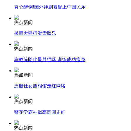
真心醉倒!国外神剧被配上中国民乐
安徽一实载49人客车翻车
热点新闻
呆萌大熊猫滑雪取乐
走！跟着总书记去植树
热点新闻
狗教练陪伴最胖猫咪 训练成功瘦身
消防员救轻生者
花炮节热闹非凡
减压"枕头大战"
热点新闻
汉服仕女照相馆走红网络
纽约上演“枕头大战”
热点新闻
警花学霸神似高圆圆走红
司机酒驾遇交警 急速倒车逃窜
热点新闻