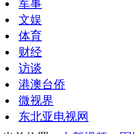
军事
文娱
体育
财经
访谈
港澳台侨
微视界
东北亚电视网