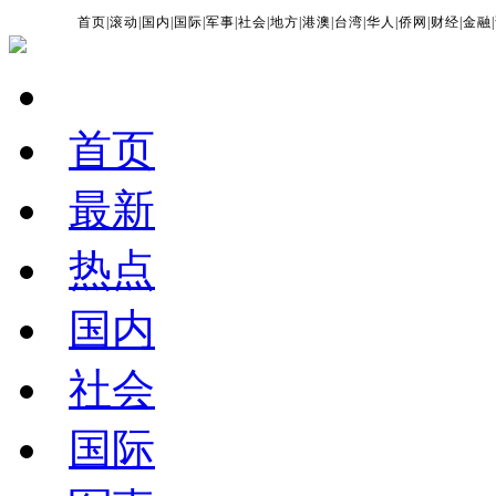
首页
|
滚动
|
国内
|
国际
|
军事
|
社会
|
地方
|
港澳
|
台湾
|
华人
|
侨网
|
财经
|
金融
|
首页
最新
热点
国内
社会
国际