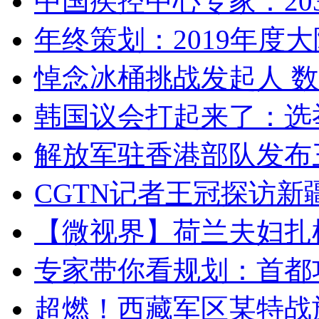
中国疾控中心专家：203
年终策划：2019年度大陆
悼念冰桶挑战发起人 数百
韩国议会打起来了：选举
解放军驻香港部队发布三
CGTN记者王冠探访新疆
【微视界】荷兰夫妇扎根青
专家带你看规划：首都功
超燃！西藏军区某特战