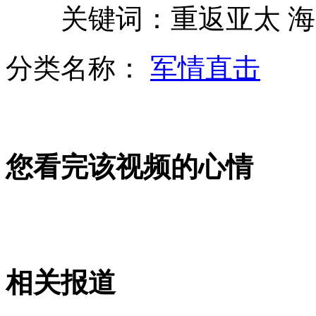
关键词：重返亚太 海军
普京驾滑翔机为鹤群引路致旧伤恶化
分类名称：
军情直击
山西运城恶犬咬伤多人 警民合力深夜将其击毙
您看完该视频的心情
女孩北京地铁殴打老人 痛下狠手拳打脚踢
无痛分娩是否安全 医生回应
外交部：反对强权政治霸凌主义
相关报道
外交部：有关国家言论片面不公正