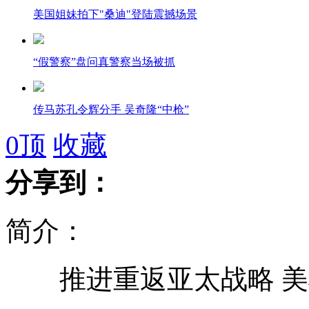
美国姐妹拍下"桑迪"登陆震撼场景
“假警察”盘问真警察当场被抓
传马苏孔令辉分手 吴奇隆“中枪”
0
顶
收藏
联合国总部地下室浸水 电力通讯一度中断
分享到：
纽约歹徒乘乱打劫 监控全记录
简介：
实拍飓风将百年大树连根拔起全过程
推进重返亚太战略 美
大宝创始人档案遗失 72岁仍无法退休