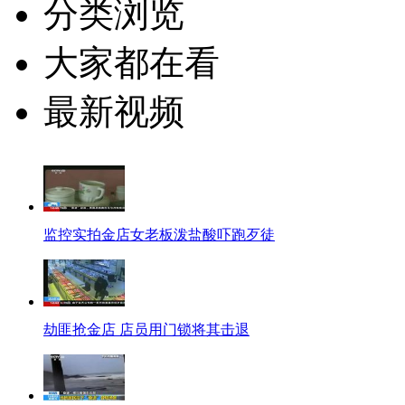
分类浏览
大家都在看
最新视频
监控实拍金店女老板泼盐酸吓跑歹徒
劫匪抢金店 店员用门锁将其击退