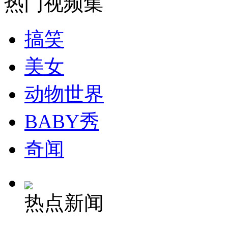
热门视频集
司机酒驾遇交警 急速倒车逃窜
搞笑
美女
动物世界
BABY秀
奇闻
热点新闻