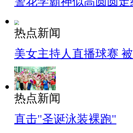
警花学霸神似高圆圆走
热点新闻
美女主持人直播球赛 
热点新闻
直击"圣诞泳装裸跑"