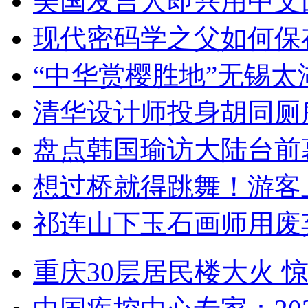
美国发言人即兴用中文
现代密码学之父如何保
“中华赏樱胜地”无锡
清华设计师投身胡同厕
盘点韩国瑜访大陆台前
想过桥就得跳舞！游客
祁连山下玉石画师用废
重庆30层居民楼大火