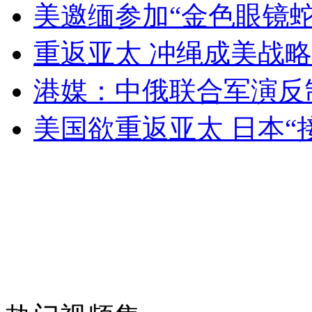
美邀缅参加“金色眼镜蛇
重返亚太 冲绳成美战略
安徽一实载49人客车翻车
港媒：中俄联合军演反
美国欲重返亚太 日本“
走！跟着总书记去植树
消防员救轻生者
花炮节热闹非凡
减压"枕头大战"
纽约上演“枕头大战”