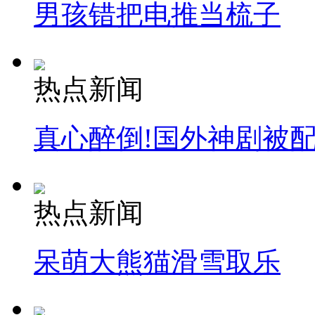
男孩错把电推当梳子
热点新闻
真心醉倒!国外神剧被
热点新闻
呆萌大熊猫滑雪取乐