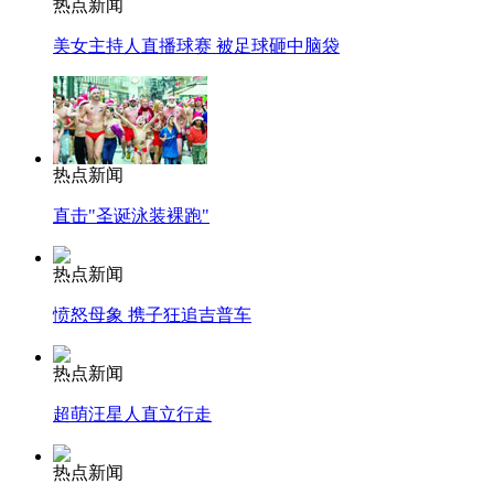
热点新闻
美女主持人直播球赛 被足球砸中脑袋
热点新闻
直击"圣诞泳装裸跑"
热点新闻
愤怒母象 携子狂追吉普车
热点新闻
超萌汪星人直立行走
热点新闻