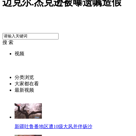
迈克尔.杰克逊被曝遗嘱造假
搜 索
视频
分类浏览
大家都在看
最新视频
新疆吐鲁番地区遭10级大风并伴扬沙