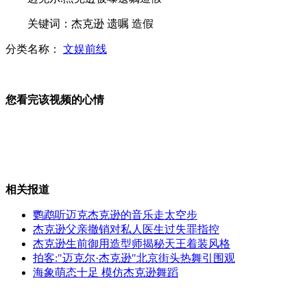
关键词：杰克逊 遗嘱 造假
奥巴马想视察 纽约市长不给面子
分类名称：
文娱前线
您看完该视频的心情
监控实拍金店女老板泼盐酸吓跑歹徒
相关报道
劫匪抢金店 店员用门锁将其击退
鹦鹉听迈克杰克逊的音乐走太空步
杰克逊父亲撤销对私人医生过失罪指控
杰克逊生前御用造型师揭秘天王着装风格
拍客:"迈克尔·杰克逊"北京街头热舞引围观
美国姐妹拍下"桑迪"登陆震撼场景
海象萌态十足 模仿杰克逊舞蹈