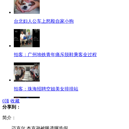
台北妇人公车上怒殴自家小狗
拍客：广州地铁青年痛斥脱鞋乘客全过程
拍客：珠海招聘空姐美女排排站
0
顶
收藏
分享到：
简介：
实拍国际杂技节金奖节目<飞轮炫技>
迈克尔.杰克逊被曝遗嘱造假