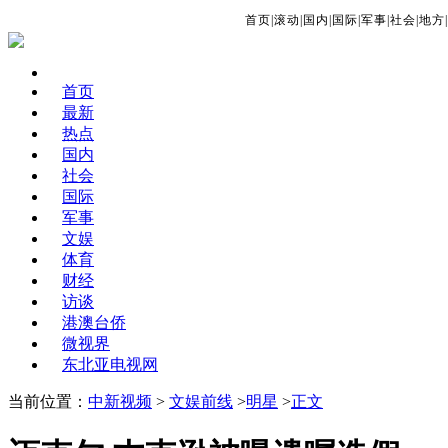
首页
|
滚动
|
国内
|
国际
|
军事
|
社会
|
地方
|
首页
最新
热点
国内
社会
国际
军事
文娱
体育
财经
访谈
港澳台侨
微视界
东北亚电视网
当前位置：
中新视频
>
文娱前线
>
明星
>
正文