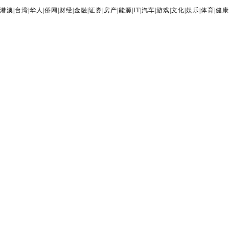
港澳
|
台湾
|
华人
|
侨网
|
财经
|
金融
|
证券
|
房产
|
能源
|
IT
|
汽车
|
游戏
|
文化
|
娱乐
|
体育
|
健康