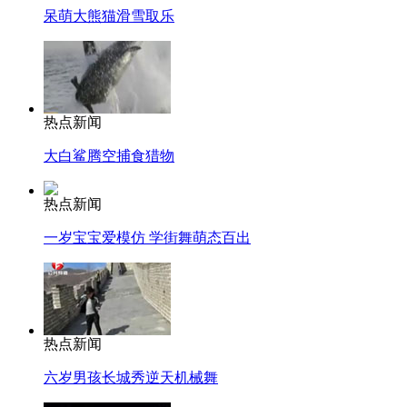
呆萌大熊猫滑雪取乐
热点新闻
大白鲨腾空捕食猎物
热点新闻
一岁宝宝爱模仿 学街舞萌态百出
热点新闻
六岁男孩长城秀逆天机械舞