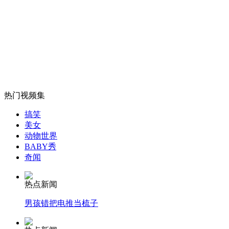
“假警察”盘问真警察当场被抓
山西运城恶犬咬伤多人 警民合力深夜将其击毙
女孩北京地铁殴打老人 痛下狠手拳打脚踢
热门视频集
搞笑
美女
无痛分娩是否安全 医生回应
动物世界
BABY秀
奇闻
外交部：反对强权政治霸凌主义
热点新闻
外交部：有关国家言论片面不公正
男孩错把电推当梳子