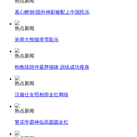
热点新闻
安徽一实载49人客车翻车
真心醉倒!国外神剧被配上中国民乐
热点新闻
呆萌大熊猫滑雪取乐
走！跟着总书记去植树
热点新闻
狗教练陪伴最胖猫咪 训练成功瘦身
消防员救轻生者
花炮节热闹非凡
减压"枕头大战"
热点新闻
汉服仕女照相馆走红网络
纽约上演“枕头大战”
热点新闻
警花学霸神似高圆圆走红
司机酒驾遇交警 急速倒车逃窜