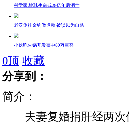
科学家:地球生命或28亿年后消亡
老汉倒挂金钩做运动 被误以为自杀
小伙吃火锅开发票中80万巨奖
0
顶
收藏
54%的医生曾接受过药品回扣
分享到：
为拿编制 3千大学生争当清洁工
简介：
摊主卖菜很霸气 尖刀插上菜价单
夫妻复婚捐肝经两次
实拍小狗两条腿走路 陪着主人遛弯