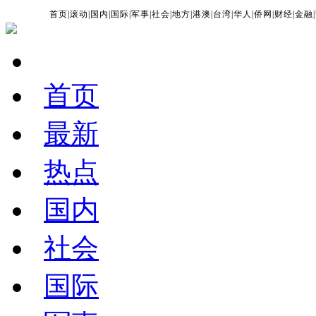
首页
|
滚动
|
国内
|
国际
|
军事
|
社会
|
地方
|
港澳
|
台湾
|
华人
|
侨网
|
财经
|
金融
|
首页
最新
热点
国内
社会
国际