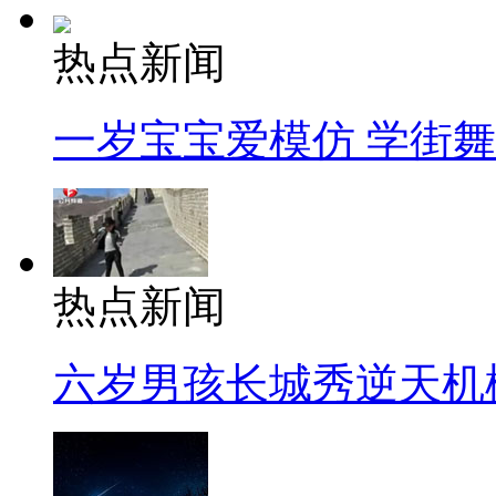
热点新闻
一岁宝宝爱模仿 学街
热点新闻
六岁男孩长城秀逆天机