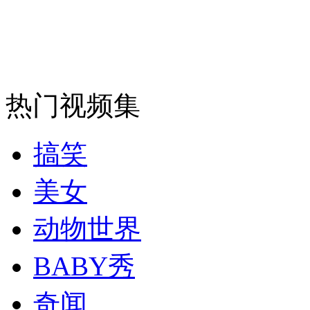
安徽一实载49人客车翻车
走！跟着总书记去植树
热门视频集
消防员救轻生者
花炮节热闹非凡
减压"枕头大战"
搞笑
美女
纽约上演“枕头大战”
动物世界
BABY秀
司机酒驾遇交警 急速倒车逃窜
奇闻