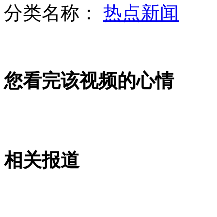
分类名称：
热点新闻
山西运城恶犬咬伤多人 警民合力深夜将其击毙
您看完该视频的心情
女孩北京地铁殴打老人 痛下狠手拳打脚踢
无痛分娩是否安全 医生回应
外交部：反对强权政治霸凌主义
相关报道
外交部：有关国家言论片面不公正