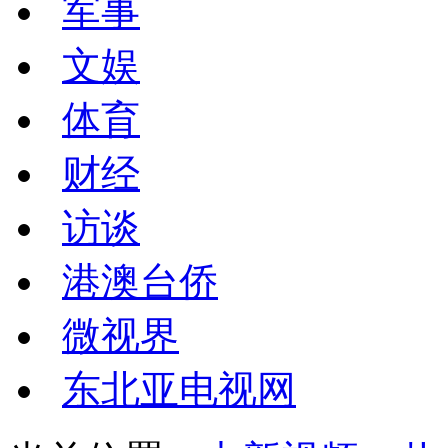
军事
文娱
体育
财经
访谈
港澳台侨
微视界
东北亚电视网