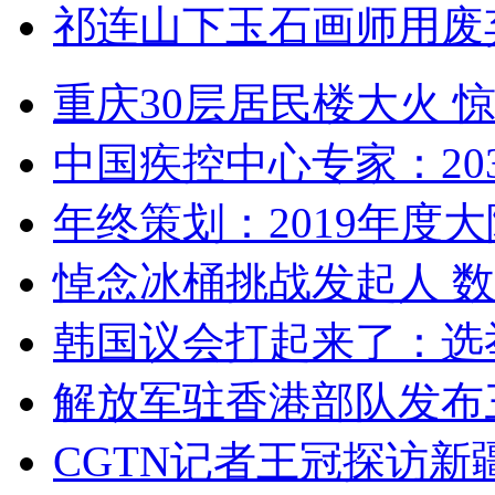
祁连山下玉石画师用废
重庆30层居民楼大火
中国疾控中心专家：203
年终策划：2019年度大陆
悼念冰桶挑战发起人 数百
韩国议会打起来了：选举
解放军驻香港部队发布三
CGTN记者王冠探访新疆