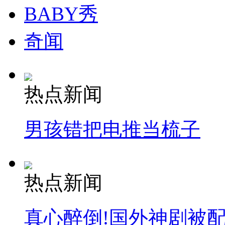
BABY秀
走！跟着总书记去植树
奇闻
消防员救轻生者
花炮节热闹非凡
减压"枕头大战"
热点新闻
纽约上演“枕头大战”
男孩错把电推当梳子
司机酒驾遇交警 急速倒车逃窜
热点新闻
真心醉倒!国外神剧被