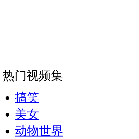
女孩北京地铁殴打老人 痛下狠手拳打脚踢
无痛分娩是否安全 医生回应
外交部：反对强权政治霸凌主义
热门视频集
外交部：有关国家言论片面不公正
搞笑
安徽一实载49人客车翻车
美女
动物世界