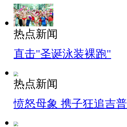
热点新闻
直击"圣诞泳装裸跑"
热点新闻
愤怒母象 携子狂追吉