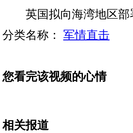
浙江虐童教师颜某已被提请逮捕
英国拟向海湾地区部署
美国总统大选候选人做“最终陈述”
分类名称：
军情直击
乐基儿谈婚变落泪 否认第三者插足
您看完该视频的心情
因女儿太丑 男子状告整容妻子获赔
纽约市长手语翻译激情“解说”飓风
山西运城恶犬咬伤多人 警民合力深夜将其击毙
相关报道