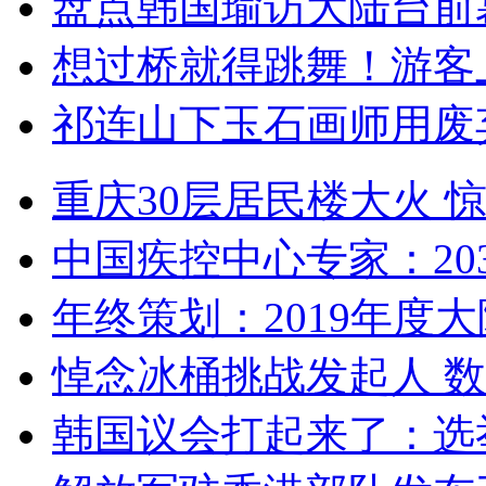
盘点韩国瑜访大陆台前
想过桥就得跳舞！游客
祁连山下玉石画师用废
重庆30层居民楼大火
中国疾控中心专家：203
年终策划：2019年度大陆
悼念冰桶挑战发起人 数百
韩国议会打起来了：选举