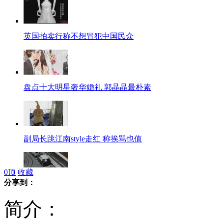
英国拍卖行称不想冒犯中国民众
盘点十大明星奢华婚礼 郭晶晶最朴素
副局长跳江南style走红 称挨骂也值
0
顶
收藏
分享到：
京城迎今冬首场雪 银装素裹扫雪忙
简介：