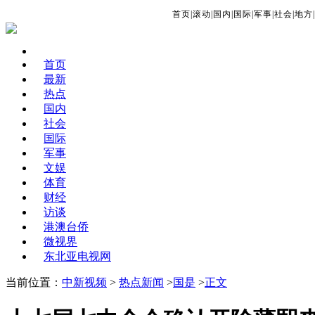
首页
|
滚动
|
国内
|
国际
|
军事
|
社会
|
地方
|
首页
最新
热点
国内
社会
国际
军事
文娱
体育
财经
访谈
港澳台侨
微视界
东北亚电视网
当前位置：
中新视频
>
热点新闻
>
国是
>
正文