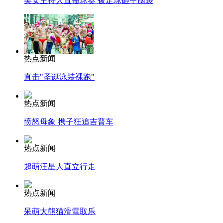
美女主持人直播球赛 被足球砸中脑袋
消防员救轻生者
花炮节热闹非凡
减压"枕头大战"
热点新闻
直击"圣诞泳装裸跑"
纽约上演“枕头大战”
热点新闻
司机酒驾遇交警 急速倒车逃窜
愤怒母象 携子狂追吉普车
热点新闻
超萌汪星人直立行走
热点新闻
呆萌大熊猫滑雪取乐