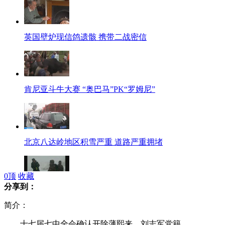
英国壁炉现信鸽遗骸 携带二战密信
肯尼亚斗牛大赛 “奥巴马”PK“罗姆尼”
北京八达岭地区积雪严重 道路严重拥堵
0
顶
收藏
分享到：
风雪致5人被困明长城 搜救仍在继续
简介：
十七届七中全会确认开除薄熙来、刘志军党籍