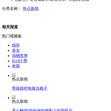
著名华裔女作家韩素音逝世
分类名称：
热点新闻
“室内人造云”居2012最佳发明之首
相关报道
热门视频集
“糖炒栗子”表面过于光亮或问题严重
搞笑
美女
巴神登《时代》封面 刊登超长篇采访
动物世界
BABY秀
奇闻
七旬老人摔倒小伙为其撑伞遮雨
热点新闻
山西运城恶犬咬伤多人 警民合力深夜将其击毙
男孩错把电推当梳子
热点新闻
真心醉倒!国外神剧被配上中国民乐