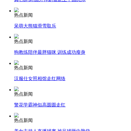
女孩北京地铁殴打老人 痛下狠手拳打脚踢
热点新闻
无痛分娩是否安全 医生回应
呆萌大熊猫滑雪取乐
热点新闻
外交部：反对强权政治霸凌主义
狗教练陪伴最胖猫咪 训练成功瘦身
外交部：有关国家言论片面不公正
热点新闻
汉服仕女照相馆走红网络
安徽一实载49人客车翻车
热点新闻
警花学霸神似高圆圆走红
热点新闻
走！跟着总书记去植树