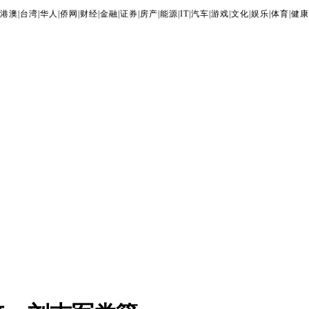
港澳
|
台湾
|
华人
|
侨网
|
财经
|
金融
|
证券
|
房产
|
能源
|
IT
|
汽车
|
游戏
|
文化
|
娱乐
|
体育
|
健康